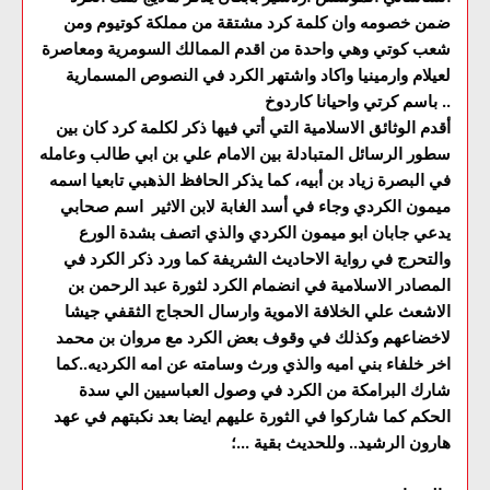
ضمن خصومه وان كلمة كرد مشتقة من مملكة كوتيوم ومن
شعب كوتي وهي واحدة من اقدم الممالك السومرية ومعاصرة
لعيلام وارمينيا واكاد واشتهر الكرد في النصوص المسمارية
باسم كرتي واحيانا كاردوخ ..
أقدم الوثائق الاسلامية التي أتي فيها ذكر لكلمة كرد كان بين
سطور الرسائل المتبادلة بين الامام علي بن ابي طالب وعامله
في البصرة زياد بن أبيه، كما يذكر الحافظ الذهبي تابعيا اسمه
ميمون الكردي وجاء في أسد الغابة لابن الاثير اسم صحابي
يدعي جابان ابو ميمون الكردي والذي اتصف بشدة الورع
والتحرج في رواية الاحاديث الشريفة كما ورد ذكر الكرد في
المصادر الاسلامية في انضمام الكرد لثورة عبد الرحمن بن
الاشعث علي الخلافة الاموية وارسال الحجاج الثقفي جيشا
لاخضاعهم وكذلك في وقوف بعض الكرد مع مروان بن محمد
اخر خلفاء بني اميه والذي ورث وسامته عن امه الكرديه..كما
شارك البرامكة من الكرد في وصول العباسيين الي سدة
الحكم كما شاركوا في الثورة عليهم ايضا بعد نكبتهم في عهد
هارون الرشيد.. وللحديث بقية ...؛