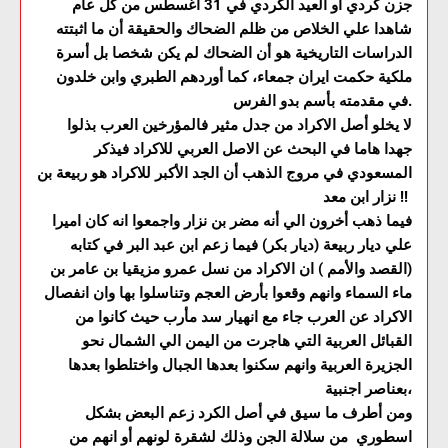
جزن كردي أو العيد الكردي في 31 اغسطس من كل عام
شاهدا علي الخلاص من ظلم الضحاك والحقيقة أن ما اثبتته
الدراسات التاريخية هو أن الضحاك لم يكن شخصا بل أسرة
ملكية حكمت ايران جمعاء، كما أوردهم الطبري وابن خلدون
في مقدمته بأسم بدو الفرس.
لا يخلو أصل الاكراد من جدل مثير فالمؤرخين العرب بذلوا
جهدا هاما في البحث عن الاصل العربي للاكراد فيذكر
المسعودي في مروج الذهب أن الجد الأكبر للاكراد هو ربيعة بن
نزار ابن معد !!
فيما ذهب أخرون الي أنه مضر بن نزار واجمعوا انه كان اميرا
علي ديار ربيعة (ديار بكر) فيما زعم ابن عبد البر في كتابه
(القصد والأمم ) ان الاكراد من نسل عمرو مزيقيا بن عامر بن
ماء السماء وانهم وقعوا بأرض العجم وتناسلوا بها وان انفصال
الاكراد عن العرب جاء مع انهيار سد مأرب حيث كانوا من
القبائل العربية التي هاجرت من اليمن الي الشمال نحو
الجزيرة العربية وانهم سكنوا بعدها الجبال واختلطوا بعدها
بعناصر اجنبية،
ومن أطرف ما سيق في أصل الكرد زعم البعض بشكل
اسطوري من سلالة الجن وذلك لشقرة لونهم أو انهم من