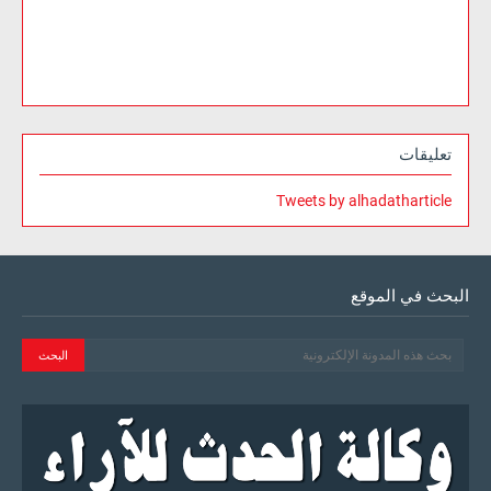
تعليقات
Tweets by alhadatharticle
البحث في الموقع