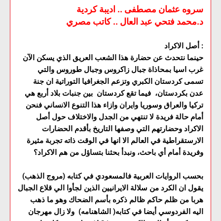
سروه عثمان مصطفی .. اديبة كردية
د.محمد فتحي عبد العال .. كاتب مصري
أصل الاكراد :
حينما نتحدث عن حضارة هذا الشعب العريق الذي يسكن الآن
غرب اسيا بمحاذاة جبال زاكروس وجبال طوروس والتي
تسمی كردستان الكبري وتزعم الجغرافيا التوراتية ان جنة
عدن بكردستان، فيما تقع كردستان بين جنبات بلاد أربع هي
تركيا والعراق وسوريا وايران وازاء هذا التنوع الانساني فنحن
أمام حالة فريدة لا تنتهي من الجدل والاختلاف حول أصل
الاكراد وحضارتهم التي وصفها التاريخ بأقدم الحضارات
الارستقراطية في العالم الا انها في الوقت ذاته تجربة مثيرة
وفريدة أمام أي باحث، ونبدأ بحثنا بتساؤل من هم الاكراد؟
بحسب الروايات العربية فالمسعودي في كتابه (مروج الذهب)
يقول ان الكرد من سلالة الايرانيين الذين لجأوا الي قلاع الجبال
هربا من ظلم حاكم ظالم ذكره بأسم الضحاك وهو ما ذهب
اليه الفردوسي أيضا في كتابه( الشاهنامه) ولا زال مهرجان