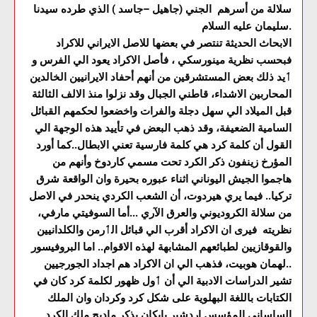
سلالة من أسرهم الجني (جاهيل –جاسد ) الذي طرده سيدنا
سليمان عليه السلام.
الابحاث الحديثة تنتصر في بعضها للاصل الايراني للاكراد
فبحسب نظرية مينورسكي ، فأصل الاكراد يعود الي الفرس و
ٲيد ذلك بعض المستشرقين من أنهم أحفاد الايرانيين الخالدين
المحاربين الاشداء، قاطني الجبال وقد نزلوا منذ الالف الثالثة
قبل الميلاد الي سهل دجلة والفرات واخضعوا لحكمهم القبائل
السامية الضعيفة،‌ وقد ذهب البعض في تأييد هذه الوجهة الي
القول أن كلمة كرد هي كلمة فارسية تعني الابطال..كما أورد
المؤرخ زينفون ذكر الكرد تحت مسمي كاردوخ وأنهم من
هاجموا الجيش اليوناني اثناء عبوره بحيرة وان الواقعة شرق
تركيا.. فيما يري هيردوت، أن الشعب الكردي ينحدر في الاصل
من سلالة الكروديوني والعرق الآري ...أما السوفيتي مارفي،
نظريته فيری ان الاكراد أقرب الي قبائل الٲرمن والكلدانيين
والقوقازيين لطبائعهم المشابهة لهذه الاقوام.. اما البروفيسور
لهمان هوبيت، فذهب الي ان الاكراد هم اجداد الجورجيين..
تشير الدراسات الادبية الي أن ٲول ظهور لكلمة كرد كان في
الكتابات باللغة البهلوية علی شكل كرد وكردان وان الملك
الساساني المؤسس اردشير بابكان يذكر ماديج ملك الكرد