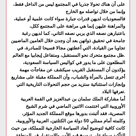
على أن هناك تحولا جذريا في المجتمع ليس من الداخل فقط،
وإنما من خلال تواصله مع الخارج
فالسعوديات لديهن قدرات جبارة سواء كانت علمية أو عملية،
والمراهنة عليهن إنما هي مراهنة على المجتمع ككل،
باعتبارهن نصفه الذي يربي نصفه الثاني، كما لديهن رغبة
جامحة في تحقيق ذواتهن بعد أن وجدن خلال العامين الماضيين
تجاوبا من القيادة، التي أعطتهن مجالا فسيحا للمبادرة، في
ظل مجتمع متحرك نحو المستقبل، ومتفاعل إيجابيا مع العالم.
المطلعون على ما يدور في كواليس السياسة السعودية،
يؤكدون أن المستقبل القريب سيكشف عن مفاجآت مهمة
أخرى تتصل بالمرأة والشباب، وأن المملكة مقبلة على مشاريع
وإنجازات استثنائية ستزيد من حجم التحولات التاريخية التي
تعرفها البلاد.
أما مشاركة الملك سلمان بن عبدالعزيز في القمة العربية
الأوروبية التي اختتمت الاثنين الماضي في شرم الشيخ
المصرية، فقد أثبتت بدورها موقع المملكة الجديد المؤثر،
وكلمته أمام ممثلي 50 دولة من الكتلتين، العربية والأوروبية،
كانت كافية لتوضيح أبعاد السياسة الخارجية للمملكة، من حيث
التأكيد سواء على ترسيخ قيم الأمن والاستقرار في المنطقة