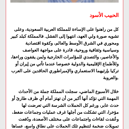
الحبيب الأسود
كل من راهنوا على الإساءة للمملكة العربية السعودية، وعلى
تشويه صورة ولي العهد، انتهوا إلى الفشل. فالمملكة كبلد كبير
ومحوري في الشرق الأوسط والعالم، وكقوة اقتصادية
وسياسية وثقافية وروحية، قادرة على مواجهة العواصف
والأعاصير، والتصدي للمؤامرات الخارجية ولمن يقفون وراءها،
وللأطماع الإقليمية والدولية خصوصا عندما تأتي من إيران أو
تركيا بإرثيهما الاستعماري والإمبراطوري الحاقدين على العرب
والعروبة.
خلال الأسبوع الماضي، سجلت المملكة جملة من الأحداث
المهمة التي تؤكد أنها أكبر من أن تهتز أمام أي ظرف طارئ أو
حدث عابر، ورغم كل الحملات الشرسة التي تعرضت لها
مؤخرا، التي تشكلت من أجلها غرف عمليات وجماعات ضغط،
وعُقدت لقاءات واجتماعات على مختلف الأصعدة، ودُفعت
تمويلات ضخمة لتنظيم تلك الحملات على نطاق واسع، عساها