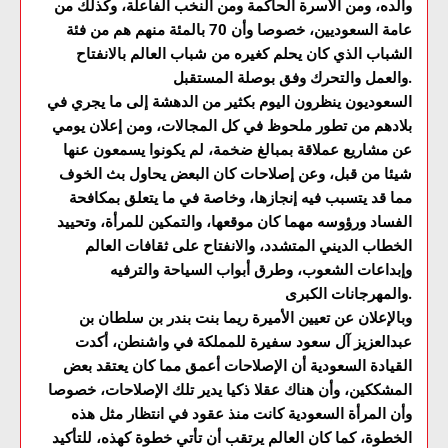
والده، ومن الأسرة الحاكمة ومن النخب الفاعلة، وكذلك من
عامة السعوديين، خصوصا وأن 70 بالمئة منهم هم من فئة
الشباب الذي كان يحلم كغيره من شباب العالم بالانفتاح
والعمل والتحرك وفق بوصلة المستقبل.
السعوديون ينظرون اليوم بكثير من الدهشة إلى ما يجري في
بلادهم من تطور ملحوظ في كل المجالات، ومن إعلان يومي
عن مشاريع عملاقة بمبالغ ضخمة، لم يكونوا يسمعون عنها
شيئا من قبل، وعن إصلاحات كان البعض يحاول بث الخوف
مما قد يتسبب فيه إنجازها، وخاصة في ما يتعلق بمكافحة
الفساد ورؤوسه مهما كان موقعها، والتمكين للمرأة، وتحييد
الخطاب الديني المتشدد، والانفتاح على ثقافات العالم
وإبداعات الشعوب، وطرق أبواب السياحة والترفيه
والمهرجانات الكبرى.
وبالإعلان عن تعيين الأميرة ريما بنت بندر بن سلطان بن
عبدالعزيز آل سعود سفيرة للمملكة في واشنطن، أكدت
القيادة السعودية أن الإصلاحات أعمق مما كان يعتقد بعض
المشككين، وأن هناك عقلا ذكيا يدير تلك الإصلاحات، خصوصا
وأن المرأة السعودية كانت منذ عقود في انتظار مثل هذه
الخطوة، كما كان العالم يرتقب أن تأتي خطوة كهذه، للتأكيد