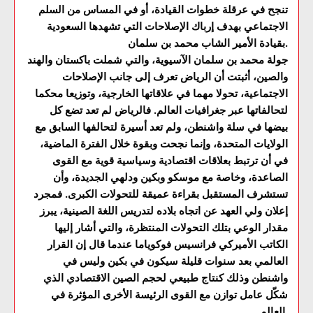
تنجح في عرقلة خطوات القيادة، أو في المساس من السلم
الاجتماعي بهدف إرباك الإصلاحات التي تشهدها السعودية
بقيادة الأمير الشاب محمد بن سلمان.
جولة محمد بن سلمان الآسيوية، والتي شملت باكستان والهند
والصين، أثبتت أن الرياض تعرف إلى جانب الإصلاحات
الاجتماعية، تحولا مهما في علاقاتها الخارجية، وتوزيعا محكما
لتحالفاتها عبر جغرافيات العالم. فالرياض لم تعد تضع كل
بيضها في سلة واشنطن، ولم تعد أسيرة لتحالفها السابق مع
الولايات المتحدة، وإنما نجحت وبقوة خلال الفترة الماضية،
في أن ترتبط بعلاقات اقتصادية وسياسية قوية مع القوى
الصاعدة، وخاصة مع موسكو وبكين ودلهي الجديدة، وأن
تستشرف المستقبل بقراءة عميقة للتحولات الكبرى. فمجرد
إعلان ولي العهد عن اتجاه بلاده لتدريس اللغة الصينية، يبرز
مقدار الوعي بتلك التحولات المنتظرة، والتي أشار إليها
الكاتب الأميركي فرانسيس فوكوياما عندما قال إن القرار
العالمي بعد سنوات قليلة سيكون في بكين وليس في
واشنطن وذلك كنتاج طبيعي لحجم الصين الاقتصادي الذي
شكّل عامل توازن مع القوى الرئيسة الأخرى المؤثرة في
العالم.