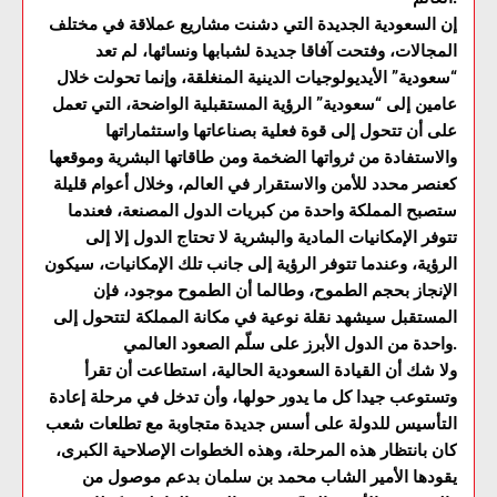
إن السعودية الجديدة التي دشنت مشاريع عملاقة في مختلف
المجالات، وفتحت آفاقا جديدة لشبابها ونسائها، لم تعد
“سعودية” الأيديولوجيات الدينية المنغلقة، وإنما تحولت خلال
عامين إلى “سعودية” الرؤية المستقبلية الواضحة، التي تعمل
على أن تتحول إلى قوة فعلية بصناعاتها واستثماراتها
والاستفادة من ثرواتها الضخمة ومن طاقاتها البشرية وموقعها
كعنصر محدد للأمن والاستقرار في العالم، وخلال أعوام قليلة
ستصبح المملكة واحدة من كبريات الدول المصنعة، فعندما
تتوفر الإمكانيات المادية والبشرية لا تحتاج الدول إلا إلى
الرؤية، وعندما تتوفر الرؤية إلى جانب تلك الإمكانيات، سيكون
الإنجاز بحجم الطموح، وطالما أن الطموح موجود، فإن
المستقبل سيشهد نقلة نوعية في مكانة المملكة لتتحول إلى
واحدة من الدول الأبرز على سلّم الصعود العالمي.
ولا شك أن القيادة السعودية الحالية، استطاعت أن تقرأ
وتستوعب جيدا كل ما يدور حولها، وأن تدخل في مرحلة إعادة
التأسيس للدولة على أسس جديدة متجاوبة مع تطلعات شعب
كان بانتظار هذه المرحلة، وهذه الخطوات الإصلاحية الكبرى،
يقودها الأمير الشاب محمد بن سلمان بدعم موصول من