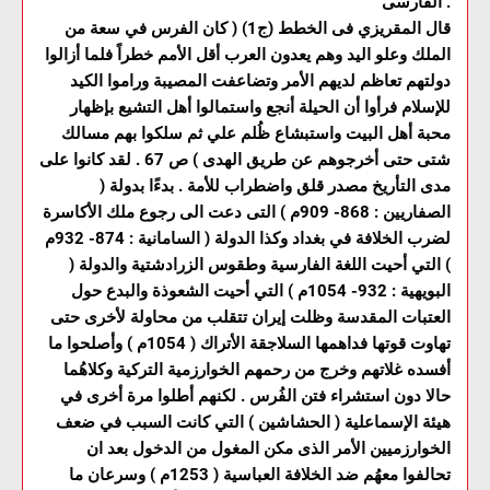
الفارسى .
قال المقريزي فى الخطط (ج1) ( كان الفرس في سعة من
الملك وعلو اليد وهم يعدون العرب أقل الأمم خطراً فلما أزالوا
دولتهم تعاظم لديهم الأمر وتضاعفت المصيبة وراموا الكيد
للإسلام فرأوا أن الحيلة أنجع واستمالوا أهل التشيع بإظهار
محبة أهل البيت واستبشاع ظُلم علي ثم سلكوا بهم مسالك
شتى حتى أخرجوهم عن طريق الهدى ) ص 67 . لقد كانوا على
مدى التأريخ مصدر قلق واضطراب للأمة . بدءًا بدولة (
الصفاريين : 868- 909م ) التى دعت الى رجوع ملك الأكاسرة
لضرب الخلافة في بغداد وكذا الدولة ( السامانية : 874- 932م
) التي أحيت اللغة الفارسية وطقوس الزرادشتية والدولة (
البويهية : 932- 1054م ) التي أحيت الشعوذة والبدع حول
العتبات المقدسة وظلت إيران تتقلب من محاولة لأخرى حتى
تهاوت قوتها فداهمها السلاجقة الأتراك ( 1054م ) وأصلحوا ما
أفسده غلاتهم وخرج من رحمهم الخوارزمية التركية وكلاهُما
حالا دون استشراء فتن الفُرس . لكنهم أطلوا مرة أخرى في
هيئة الإسماعلية ( الحشاشين ) التي كانت السبب في ضعف
الخوارزميين الأمر الذى مكن المغول من الدخول بعد ان
تحالفوا معهُم ضد الخلافة العباسية ( 1253م ) وسرعان ما