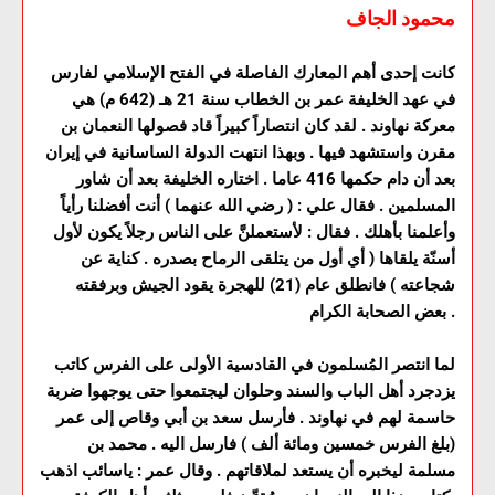
محمود الجاف
كانت إحدى أهم المعارك الفاصلة في الفتح الإسلامي لفارس
في عهد الخليفة عمر بن الخطاب سنة 21 هـ (642 م) هي
معركة نهاوند . لقد كان انتصاراً كبيراً قاد فصولها النعمان بن
مقرن واستشهد فيها . وبهذا انتهت الدولة الساسانية في إيران
بعد أن دام حكمها 416 عاما . اختاره الخليفة بعد أن شاور
المسلمين . فقال علي : ( رضي الله عنهما ) أنت أفضلنا رأياً
وأعلمنا بأهلك . فقال : لأستعملنَّ على الناس رجلاً يكون لأول
أسنّة يلقاها ( أي أول من يتلقى الرماح بصدره . كناية عن
شجاعته ) فانطلق عام (21) للهجرة يقود الجيش وبرفقته
بعض الصحابة الكرام .
لما انتصر المُسلمون في القادسية الأولى على الفرس كاتب
يزدجرد أهل الباب والسند وحلوان ليجتمعوا حتى يوجهوا ضربة
حاسمة لهم في نهاوند . فأرسل سعد بن أبي وقاص إلى عمر
(بلغ الفرس خمسين ومائة ألف ) فارسل اليه . محمد بن
مسلمة ليخبره أن يستعد لملاقاتهم . وقال عمر : ياسائب اذهب