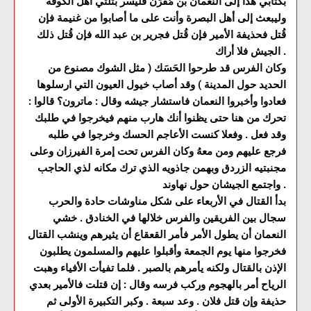
بكتابي هذا إلى النعمان بن مُقرِّن فليسر بثلثي أهل الكوفة
وليبعث إلى أهل البصرة وأنت على ما أصابوا من غنيمة فإن
قُتل فحذيفة الأمير فإن قُتل فجرير بن عبد الله فإن قُتل ذلك
الجيش فلا أراك .
وكان الفرس قد طرحوا الحَسَك ( مثل الشوك مصنوع من
الحديد حول المدينة ) وقد أصاب خيول العيون التي ارسلوها
فعادوا وأخبروا النعمان فاستشار جيشه وقال : ماترون؟ قالوا :
تحرك من هنا حتى يظنوا أنك هارب منهم فيخرجوا في طلبك
وقد فعل . وفعلا كنست الأعاجم الحسك وخرجوا في طلبه
فرجع عليهم ومن معهُ وكان الفرس تحت إمرة الفيرزان وعلى
مجنبتيه الزردق وبهمن جاذويه الذي ترك مكانه لذي الحاجب
واجتمع الجيشان حول نهاوند .
بدأ القتال في الأربعاء على شكل مناوشات حادة والحرب
سجال بين الفريقين والفرس خلالها في الخنادق . خشي
النعمان أن يطول الأمر فأمر القعقاع أن يثيرهم وينشب القتال
فخرجوا منها يوم الجمعة وأقبلوا عليهم والمسلمون يطلبون
الإذن بالقتال ولكنه يأمرهم بالصبر . فلما تفيأت الأفياء وهبت
الرياح أمر بالهجوم وركب فرسه وقال : إن قتلت فالأمير بعدي
حذيفة وإن قتل فلان . وعد سبعة . وكبر التكبيرة الأولى ثم