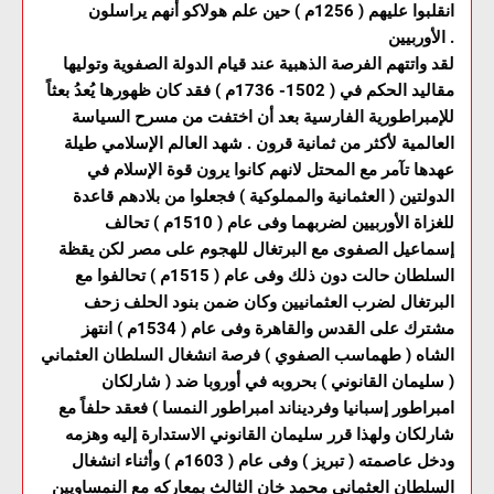
انقلبوا عليهم ( 1256م ) حين علم هولاكو أنهم يراسلون
الأوربيين .
لقد واتتهم الفرصة الذهبية عند قيام الدولة الصفوية وتوليها
مقاليد الحكم في ( 1502- 1736م ) فقد كان ظهورها يُعدُ بعثاً
للإمبراطورية الفارسية بعد أن اختفت من مسرح السياسة
العالمية لأكثر من ثمانية قرون . شهد العالم الإسلامي طيلة
عهدها تآمر مع المحتل لانهم كانوا يرون قوة الإسلام في
الدولتين ( العثمانية والمملوكية ) فجعلوا من بلادهم قاعدة
للغزاة الأوربيين لضربهما وفى عام ( 1510م ) تحالف
إسماعيل الصفوى مع البرتغال للهجوم على مصر لكن يقظة
السلطان حالت دون ذلك وفى عام ( 1515م ) تحالفوا مع
البرتغال لضرب العثمانيين وكان ضمن بنود الحلف زحف
مشترك على القدس والقاهرة وفى عام ( 1534م ) انتهز
الشاه ( طهماسب الصفوي ) فرصة انشغال السلطان العثماني
( سليمان القانوني ) بحروبه في أوروبا ضد ( شارلكان
امبراطور إسبانيا وفرديناند امبراطور النمسا ) فعقد حلفاً مع
شارلكان ولهذا قرر سليمان القانوني الاستدارة إليه وهزمه
ودخل عاصمته ( تبريز ) وفى عام ( 1603م ) وأثناء انشغال
السلطان العثماني محمد خان الثالث بمعاركه مع النمساويين