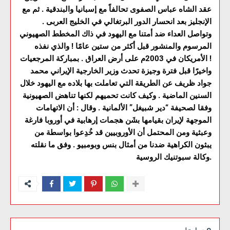
عقد الشاه عباس الصفوى تحالفاً مع إسبانيا والبندقية . ثم مع
الإنجليز بعد انحسار الدور البرتغالي في الخليج العربى .
وتواصل العداء ضد أمتنا مع اليهود في ذاك المخطط الصهيوني
المرسوم والمنشور قبل أكثر من ستين عامًا ! والذي نفذه
الأمريكان في 2003م على أرض العراق . بمباركة المرجعيات !
واخيرًا قبل فترة وجيزة تحدث وزير الخارجية الإيراني محمد
جواد ظريف عن الطريقة التي تعاملت بها بلاده مع اليهود خلال
السنين الماضية . وكيف كانت تحميهم لكنها تناهض الصهيونية
وفقا لصحيفة “دير شبيغل” الألمانية . وقال : أن الاتهامات
الموجهة لإيران بقيامها بشَن هجمات إرهابية في أوروبا فارغة
وعبثية ومن المحتمل أن الأوروبيين قد خُدِعوا بواسطة من
يبثون الكراهية ضدنا من أمثال بنس وبومبيو . وفق ما نقلته
وكالة سبوتنيك الروسية.