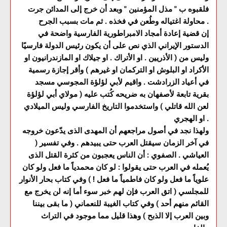
فلقبوه ب " مذل المؤمنين " وبعد أن خرج إلى المدائن جرت
محاولة اغتياله وطُعن في فخذه . ثم مات بسبب الجرح .
إن قضية إعادة أمجاد الامبراطورية الفارسية واضحة في
الدستور الإيراني الذي نص على أن يكون رئيس الدولة فارسيًا
وليس من ( الأذريين . او الأتراك . او جيلاك او المازندرانيون او
الأكراد او البلوش او التركمان او غيرهم ) وأقر إجازة رسمية
في أعياد الزرادشت . واقيم لأبي لؤلؤة المجوسي مسجد
بقرية تابعة لأصفهان به ضريحه كُتب عليه ( مولاي أبي لؤلؤة
لعن الله قاتلي ) واستخدموا التاريخ الفارسي وليس الميلادي
او الهجري .
ولهذا نجد في أصول مراجعهم أن المهدى الذى يدّعون خروجه
في آخر الزمان سيقتل العرب حتى يبيدهم . وفي تفسير (
العياشي . الصفوي : أن الناس يعجبون من كثرة القتل الذى
يُعمله في العرب حتى يقولوا : لو كان محمدياً ما فعل ولو كان
علوياً ما فعل ولو كان فاطمياً ما فعل ! ) وفي كتاب بحار الأنوار
للمجلسي ( اتق العرب فإن لهم خبر سوء أما إنه لن يخرج مع
القائم منهم أحد ) وفي كتاب الغيبة للنعماني ( ما بقى بيننا
وبين العرب إلا الذبح ) وهذا قليل مما موجود في التراث