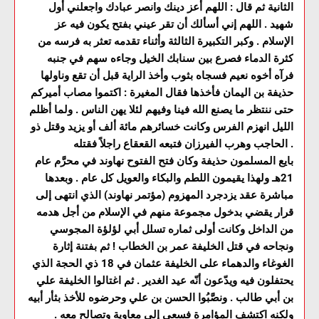
الثانية ثم قال : اللهم أعز دينك وانصر عبادك واجعلني أول
شهيد . اللهم إني أسألك أن تقر عيني بفتح يكون فيه عز
الإسلام . وكبر التكبيرة الثالثة وأثناء تقدمه تعثر به فرسه من
كثرة الدماء فصرع بين سنابك الخيل وجاءه سهم في جنبه
فرآه أخوه نعيم فسجاه بثوب وأخذ الراية قبل أن تقع وناولها
حذيفة بن اليمان فأخذها فقال المغيرة : اكتموا مصاب أميركم
حتى ننتظر ما يصنع الله فينا وفيهم لئلا يهن الناس . ولما أظلم
الليل انهزم الفرس وكانت خسائرهم مائة ألف أو يزيد وقتل ذو
الحاجب وهرب الفيرزان فتبعه القعقاع راجلاً فقتله .
بايع المسلمون حذيفة وكان فتح الفتوح نهاوند في محرَّم عام
21هـ ولهذا يقيمون اللطم والبكاء والعويل كل عام . وبعدها
مباشرة عقد يزدجرد المهزوم (مؤتمر نهاوند) الذي انتهى إلى
قرار يقضي بدخول مجموعة منهم في الإسلام من أجل هدمه
من الداخل وكانت أولى ثماره تسلل أبي لؤلؤة المجوسي
ونجاحه في قتل الخليفة عمر بن الخطاب ! ثم بفتنة إثارة
الغوغاء والدهماء على الخليفة عثمان في 18 ذي الحجة الذي
يحتفلون فيه ويدّعون أنّه عيد الغدير . ثم اغتالوا الخليفة علي
بن أبي طالب . ونصَّبُوا الحسن بن علي وحرضوه للأخذ بثأر أبيه
ولكنه اكتشف المؤامرة فسعى إلى معاوية وتصالح معه .