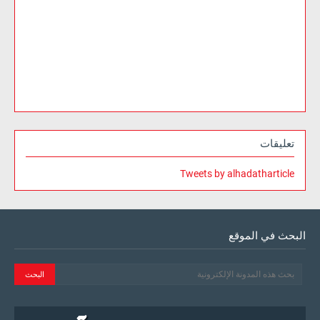
تعليقات
Tweets by alhadatharticle
البحث في الموقع