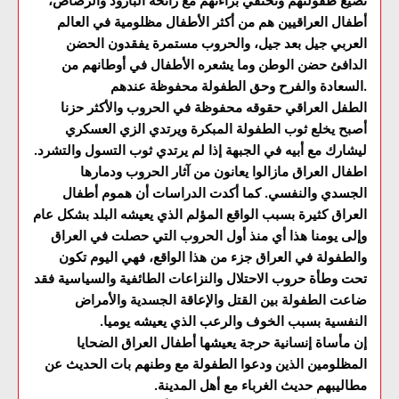
تضيع طفولتهم وتختفي براءتهم مع رائحة البارود والرصاص،
أطفال العراقيين هم من أكثر الأطفال مظلومية في العالم
العربي جيل بعد جيل، والحروب مستمرة يفقدون الحضن
الدافئ حضن الوطن وما يشعره الأطفال في أوطانهم من
السعادة والفرح وحق الطفولة محفوظة عندهم.
الطفل العراقي حقوقه محفوظة في الحروب والأكثر حزنا
أصبح يخلع ثوب الطفولة المبكرة ويرتدي الزي العسكري
ليشارك مع أبيه في الجبهة إذا لم يرتدي ثوب التسول والتشرد.
اطفال العراق مازالوا يعانون من آثار الحروب ودمارها
الجسدي والنفسي. كما أكدت الدراسات أن هموم أطفال
العراق كثيرة بسبب الواقع المؤلم الذي يعيشه البلد بشكل عام
وإلى يومنا هذا أي منذ أول الحروب التي حصلت في العراق
والطفولة في العراق جزء من هذا الواقع، فهي اليوم تكون
تحت وطأة حروب الاحتلال والنزاعات الطائفية والسياسية فقد
ضاعت الطفولة بين القتل والإعاقة الجسدية والأمراض
النفسية بسبب الخوف والرعب الذي يعيشه يوميا.
إن مأساة إنسانية حرجة يعيشها أطفال العراق الضحايا
المظلومين الذين ودعوا الطفولة مع وطنهم بات الحديث عن
مطاليبهم حديث الغرباء مع أهل المدينة.