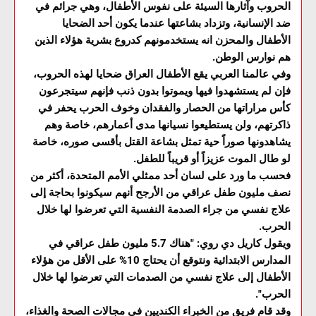
الحروب وآثارها السيئة على نفوس الأطفال، وهي جرائم في
ضد الإنسانية، وتزداد بشاعتها عندما يكون أحد الضحايا
الأطفال والمحزن انه يستخدمونهم كدروع بشرية هؤلاء الذين
هم نوارس الوطن.
وفي عالمنا العربي يقع الأطفال العراق ضحايا لهذه الحروب،
فإن لم يستشهدوا فيها ويموتوا بدون ذنب فإنهم سيتجرعون
كأس مراراتها من الحصار والفقدان وخوف الحرب يحفر في
ذاكرتهم، ولن يستطيعوا نسيانها مدى أعمارهم، خاصة وهم
يشاهدونها صوراً حية تمثل بشاعة القتل بأقسى صوره، خاصة
لو طال الموت عزيزاً أو قريباً للطفل.
فحسب ما ورد على لسان أحد ممثلي الأمم المتحدة، أكثر من
نصف مليون طفل عراقي من الأرجح أنهم سيكونوا بحاجة إلى
علاج نفسي من جراء الصدمة النفسية التي تعرضوا لها خلال
الحرب.
ويقول كاريل دي روي: "هناك 5.7 مليون طفل عراقي في
المدارس الابتدائية ونتوقع أن يحتاج 10% على الأقل من هؤلاء
الأطفال إلى علاج نفسي من الصدمات التي تعرضوا لها خلال
الحرب".
وقد قام فريق من الخبراء الكنديين في مجالات الصحة والغذاء،