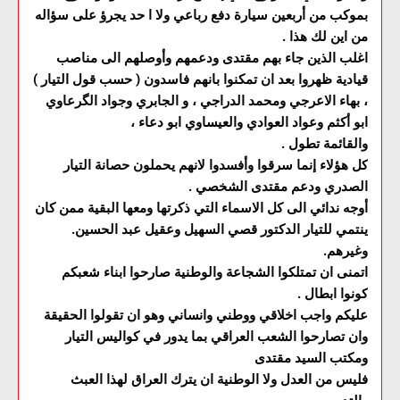
بموكب من أربعين سيارة دفع رباعي ولا ا حد يجرؤ على سؤاله
من اين لك هذا .
اغلب الذين جاء بهم مقتدى ودعمهم وأوصلهم الى مناصب
قيادية ظهروا بعد ان تمكنوا بانهم فاسدون ( حسب قول التيار )
، بهاء الاعرجي ومحمد الدراجي ، و الجابري وجواد الگرعاوي
ابو أكثم وعواد العوادي والعيساوي ابو دعاء ،
والقائمة تطول .
كل هؤلاء إنما سرقوا وأفسدوا لانهم يحملون حصانة التيار
الصدري ودعم مقتدى الشخصي .
أوجه ندائي الى كل الاسماء التي ذكرتها ومعها البقية ممن كان
ينتمي للتيار الدكتور قصي السهيل وعقيل عبد الحسين.
وغيرهم.
اتمنى ان تمتلكوا الشجاعة والوطنية صارحوا ابناء شعبكم
كونوا ابطال .
عليكم واجب اخلاقي ووطني وانساني وهو ان تقولوا الحقيقة
وان تصارحوا الشعب العراقي بما يدور في كواليس التيار
ومكتب السيد مقتدى
فليس من العدل ولا الوطنية ان يترك العراق لهذا العبث