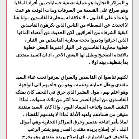
و المراكز التجارية هو عملية تصفية حسابات بين أفراد المافيا
وهو صراع على القسمة من السرقات وبذات الوقت هو عبث
واعتداء على القانون ، لا علاقة له بمحاربة الفاسدين ، وانا هنا
لا اتحدث عن البسطاء من الناس الذين يكرهون الفاسدين
كبقية الشرفاء من العراقيين لكن الحديث عن أعضاء المافيا
الذين احرقوا ودمروا بحجة محاربة الفاسدين من التيار ،
خطوة محاربة الفاسدين في التيار اعتبرها البعض خطوة
بالاتجاه الصحيح وطبل لها البعض الاخر ، اذ ان السيد مقتدى
بدأ بتنظيف بيته اولا .
لكنهم تناسوا ان الفاسدين والسراق سرقوا تحت عباء السيد
مقتدى وبظل حمايته ودعمه ، وهو من جاء بهم الى الواجهة
وهو اعلم بهم ، مول البشير الذي حرق في النجف كان يملكه
الفاسدون من اتباع الصدر منذ اكثر من ثلاث سنوات، لماذا
اكشف السيد واتباعه الفساد اليوم ، واذا كان. السيد مقتدى
متيقن من فسادهم ولديه الأدلة لماذا لا يقدمهم للقضاء .
لماذ يأمر اتباعه بتدمير وحرق المراكز التجارية وهي أموال
البلد ، اي إصلاح يريده مقتدى الصدر وهو ينشر الرعب
والخوف في الشوارع ، اي إصلاح يريده مقتدى وهو يخرج