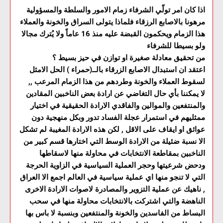
اذا كان امر تولّي الشرفاء زمام الامور والسلطة والمسؤولية
مرهونا بالاصابع الرزقاء فلماذا يتولى السراق والخونة والعملاء
هذا الزمام ويحكمون القبضة عليه منذ 16 عاماً ولا يُترك مجالا
ولو بسيطا للشرفاء
من تحقيق معادلة صغيرة او توازن في حيز بسيط ؟
اعتقد ان استبدال الاصابع الزرقاء بالــ(حمراء ) الحل الامثل
لسقوط العملاء والخونة وطردهم من هذا الزمام المرعب ,,
لا يمكننا بأي حال التغاضي عن ارادة بعض الناخبين المقادين
والمنتفعين والموالين والفاقدي الارادة الحقيقية في اختيار
ممثليهم في استمرار عجلة الفساد تدور وبكل منهجية دون
عوائق او ايقاف على الاقل , لكن هذه الارادة المغيبة لم تشكل
الا نسبة ضئيلة من الارادة الوسط التي اختارها قسم كبير من
الناخبين بمقاطعة الانتخابات في محاولة منها لاسقاطها
ودحض شرعيتها وحجر العملية السياسية في الزاوية الحرجة
التي لا تنجو منها اي عملية سياسية في العالم اجمع الا العراق
, ناهيك عن عملية التزوير والمصادرة لاصوات الارادة الاخرى
الناهضة والتي اشتركت بالانتخابات محاولة منها في سحب
البساط من الفاسدين والخونة والمنتفعين وبنسبة لا باس بها