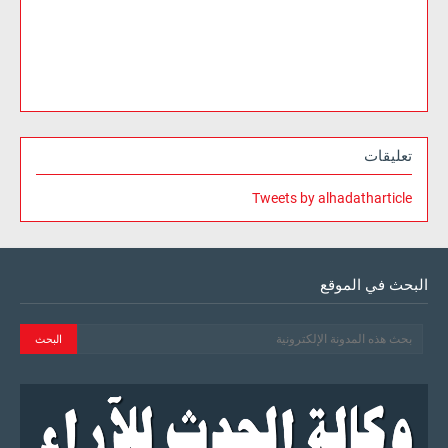
تعليقات
Tweets by alhadatharticle
البحث في الموقع