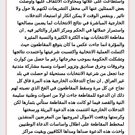
واستطاعت على علاتها ومحاولات الالتفاف عليها واوصلت
بعض الممثلين عنها الى محفل التشريعات لكنهم بلا حول ولا
تاثير , وبنفس الوقت لا يمكن انكار او استبعاد التدخلات
الخارجية المباشرة في نتائج الانتخابات لما يضمن مصالحها
واستمرار عملائها في الحكم ومركز القرار والتاثير فيه , ان
مقاطعة الانتخابات بهذه الكثرة الكثيرة والنسبة المثيرة
والمؤثرة انما جاءت عكس ما كان يتوقع المقاطعون حيث
اكتملت العملية الانتخابية واكتسبت شرعيتها واعتمدت نتائجها
وتشكلت الحكومة بموجب مخرجاتها رغم ما حصل من كوارث
وخروقات وحرق صناديق وتزوير اصوات ونسبة مشاركة متدنية
جدا تجعل من شرعية الانتخابات مستحيلة لو حصلت في بلد
غير العراق , ان نجاح التدخلات الخارجية هذه المرة فاق كل
نجاح عن كل مرة وسقط المقاطعون في الفخ الذي نصبته لهم
ذلك ان الدعوة للمقاطعة جاءت اولا من اصوات وطنية سليمة
النية والقصد فيما لو كانت هذه المقاطعة ستأتي بثمارها لكن
التدخلات الخارجية اغتنمت هذه الدعوة البريئة ورسختها
وكرستها ودفعت الاموال لمروجيها من المغرضين المنفذين
لمخطط المقاطعة على اطلال واساسات الدعاة الوطنيين
واخذت هذه الدعوة صداها ومداها الكافيين وبقيت مراكز