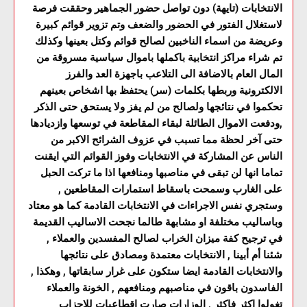
الانتخابات (تايهة) دون تواصل حضور الجماهير وحققت فرصة
لاستغلال الفتور في الحضور والضعف وتم تزوير قوائم كبيرة
وعريضة من اسماء الناخبين لصالح قوائم وكتل بعينها وكذلك
تم شراء مراكز انتخابية باكملها باموال سياسية مسروقة من
المال العام بالاضافة الى التلاعب باجهزة العد والفرز
الالكترونية وربطها بكلمات (سر) يحتفظ بها اشخاص بعينهم
تحكموا في نتائجها ولصالح من لم يفز ولا يستحق حتى الذكر
,ودفعت الاموال الطائلة لبقاء المقاطعة في توسعها وازديادها
حتى آخر لحظة مما تسبب في عزوف الشرائح الاكبر من
الناس عن المشاركة في الانتخابات وفوز القوائم التي ايقنت
تماما انها لن تبقى في مناصبها ومنافعها اذا ما تركت الحبل
على الغارب وسمحت باسقاط استمارات المقاطعين ,
وستجري نفس الاجراءات في الانتخابات القادمة كما هو معتاد
وباساليب مختلفة او مشابهة طالما نجحت الاساليب القديمة
في ترجيح كفة ميزان الخراب لصالح المفسدين والعملاء ,
شئنا أم أبينا , الانتخابات معتمدة ومصادق على نتائجها
والانتخابات القادمة ايضا ستكون على غرار سابقاتها , وهكذا ,
الفاسدون باقون في مناصبهم ومنافعهم , الخونة والعملاء
تغولوا اكثر فاكثر , الوزارات صارت اقطاعيات للاحزاب