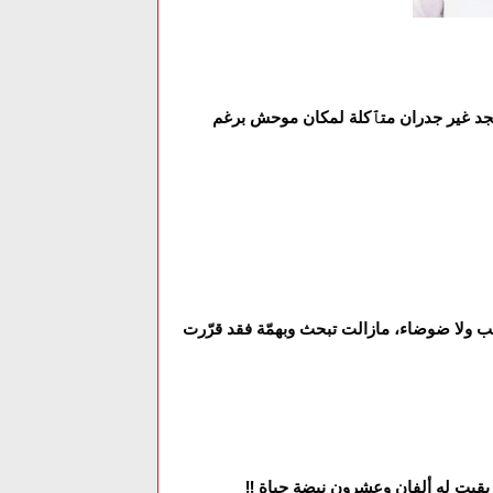
 تجد غير جدران متٱكلة لمكان موحش برغم
ولا ضوضاء، مازالت تبحث وبهمّة فقد قرّرت
 بقيت له ألفان وعشرون نبضة حياة !!