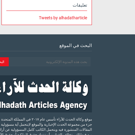
تعليقات
Tweets by alhadatharticle
البحث في الموقع
موقع وكالة الحدث للآراء تأسس عام ٢٠١٧ في المملكة الم
جزء من مجموعة الحدث الإخبارية والموقع لايتحمل أية مسؤولية 
المقالات المنشورة فيه ويتحمل الكاتب كامل المسؤولية عن أرائه
يرد فيها التي تخالف القوانين أو تنتهك حقوق الملكية أو حقوق ال