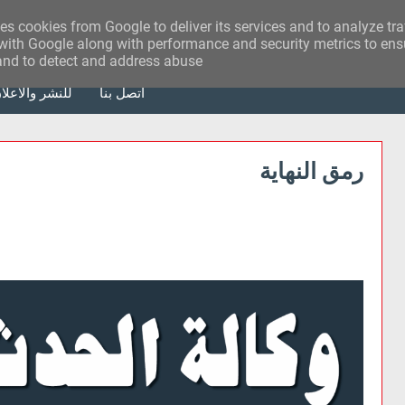
ses cookies from Google to deliver its services and to analyze tr
with Google along with performance and security metrics to ensu
 and to detect and address abuse.
أتصل بنا
للنشر والاعلا
رمق النهاية