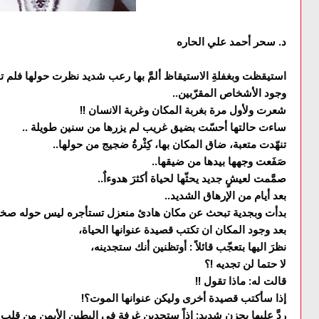
د. سحر أحمد علي الحاره
استيقظت وبغفلةِ الاستيقاظ ألمَّ بها رعب شديد نظرت حولها فلم
وجود الأشخاص المقرّبين..
شعرت ولأول مرة بغربة المكان وغربة الانسان !!
ساءت حالتها أحسّت بضيق غريب لم يزرها من سنين طويلة ..
تنهّدت متعبة، ضاق المكان بها، كِثْرةُ ضجيج من حولها..
صَفَعت وجهها بيدها من ضيقها..
صمَّمت لعيشٍ جديد يحثّها لحياة أكثرَ هدوءاٌ..
بعد أيام من الإرهاق الشديد..
بدأت وبجدية تبحث عن مكان هادئ منعزل تستأجره ليس حوله صخب 
بعد وجود المكان ان تكتب قصيدة عنوانها الحياة،
نظرَ اليها بتعجّب قائلاً : أوتظنين أنك ستجدينه،
لا حتما لن تجديه !؟
قالت له: ماذا تقول !!
إذا سأكتب قصيدة أخرى وليكن عنوانها الموت؟!
ردَّ عليها بحزنٍ شديد: إذاً ستجدين غرفة في البطين الأيمن من قلب