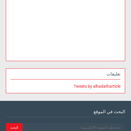
تعليقات
Tweets by alhadatharticle
البحث في الموقع