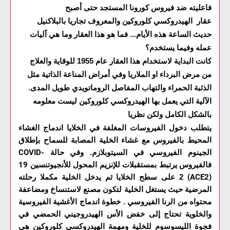
فاعليته ضد فيروس كورونا المستجد حتى أصبح
عقار الهيدروكسي كلوروكين والمعروف تجاريا بالبلاكنيل
حديث الساعة هذه الأيام... فما هو هذا العقار وما هي آليات
عمله وفيما يستخدم؟
كانت البداية لاستخدام هذا العقار عام 1955 للوقاية والعلاج
من مرض البرداء او الملاريا وفي أمراض المناعة الذاتية مثل
الذئبة الحمراء والتهاب المفاصل الروماتويدي طويل المدى
.
الآلية التي يعمل بها الهيدروكسي كلوروكين ليست معلومه
بالشكل الكامل ولكن نظريا
يتطلب دخول الفيروسات المغلفة في الخلايا اندماج الغشاء
المحيط بالفيروس مع غشاء الخلية المصابة للسماح بإطلاق
الجينوم الفيروسي في السيتوبلازم. وفي حالة
COVID-
فالفيروس يرتبط بمستقبلات للإنزيم المحول للأنجيوتنسين
19
(ACE2)
2
على سطح الخلايا ثم يدخل الخلية مكملا رحلته
المرضية حيث يستغل الخلية لتكون مصنع لاستنساخ ومضاعفة
محتواه من الرنا الفيروسي . خطوة اندماج الأغشية الفيروسية
والخلوية تحتاج إلى خفض الأس الهيدروجيني الحمضي في
فجوة الليسوسوم للخلية ومهمة الهيدروكسي كلوروكين هي