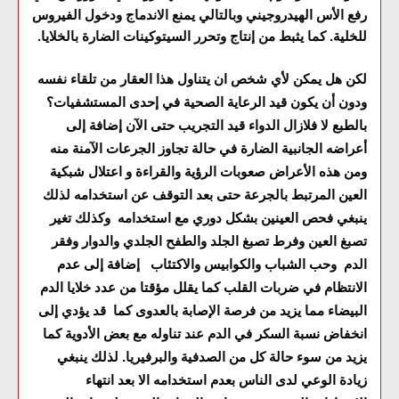
رفع الأس الهيدروجيني وبالتالي يمنع الاندماج ودخول الفيروس
للخلية. كما يثبط من إنتاج وتحرر السيتوكينات الضارة بالخلايا
.
لكن هل يمكن لأي شخص ان يتناول هذا العقار من تلقاء نفسه
ودون أن يكون قيد الرعاية الصحية في إحدى المستشفيات؟
بالطبع لا فلازال الدواء قيد التجريب حتى الآن إضافة إلى
أعراضه الجانبية الضارة في حالة تجاوز الجرعات الآمنة منه
ومن هذه الأعراض صعوبات الرؤية والقراءة و اعتلال شبكية
العين المرتبط بالجرعة حتى بعد التوقف عن استخدامه لذلك
ينبغي فحص العينين بشكل دوري مع استخدامه وكذلك تغير
تصبغ العين وفرط تصبغ الجلد والطفح الجلدي والدوار وفقر
الدم وحب الشباب والكوابيس والاكتئاب إضافة إلى عدم
الانتظام في ضربات القلب كما يقلل مؤقتا من عدد خلايا الدم
البيضاء مما يزيد من فرصة الإصابة بالعدوى كما قد يؤدي إلى
انخفاض نسبة السكر في الدم عند تناوله مع بعض الأدوية كما
يزيد من سوء حالة كل من الصدفية والبرفيريا. لذلك ينبغي
زيادة الوعي لدى الناس بعدم استخدامه الا بعد انتهاء