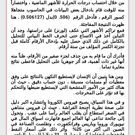
من خلال احتساب درجات الحرارة للأشهر الماضية ، واختصاراً
منه للوقت قام بادخال بعض البيانات في الحاسوب متجاهلا
كسور الرقم ، فأدخل الرقم (506. 0)بدل (0.506127) . هنا
ظهرت النتيجة المفاجئة
.
فمع تراكم الأشهر التي عكف (لورنز) على دراستها، وجد أن
التباين أخذ في الاتساع حتى انحرف الخط البياني للتحليل
بالكامل عن ذلك الذي حصل عليه بإدخال الأرقام كاملة قبل
تجزئة الكسر المؤلف من ستة أرقام
.
فأدرك أن ما قام به من حذف لجزء صغير من الأرقام، ظناً منه
أنها غير ذات أهمية، قد أثر جوهريا على التحليل فاعطى نتائج
مغايرة تماما
.
ومن هنا يتبين أن الإنسان لايستطيع التكهن بالنتائج على وفق
معطيات أو مسلمات مسبقة ، دون حساب دقيق ، حيث أن
هناك كثير من الأمور المتشعبة التي لايستطيع ضبطها والتحكم
بها قد تؤثر على المخرجات
.
و في هذا السياق، يصبح فيروس الكورونا وانتشاره اكبر دليل
على صحة نظرية أجنحة الفراشة . حيث أن فيروس متناهي
في الصغر استطاع أن يقلب العالم رأسا على عقب . وتحول
إلى جائحة تداعى لها العالم اجمع فانهارت اسواق المال في
نيويورك وروما وباريس وفرانكفورت ، وتقلصت الصناعة في
الصين الى أكثر من 25% وأثر ذلك على أسعار النفط
فانخفظت انخفاضا كبيرا وصل إلى 32 دولارا للبرميل الواحد ،