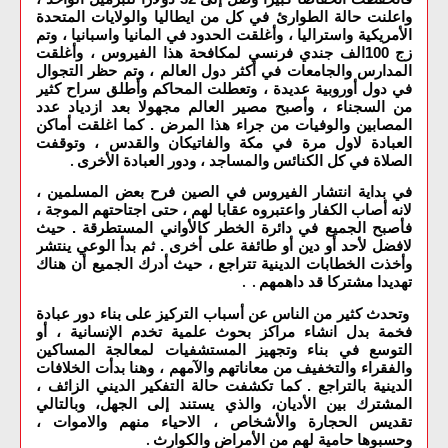
واعلنت حالة الطوارئ في كل من ايطاليا والولايات المتحدة
الأمريكية واستراليا ، وأغلقت الحدود في المانيا واسبانيا ، وتم
زج 100الف جندي فرنسي لمكافحة هذا الفيروس ، وأغلقت
المدارس والجامعات في أكثر دول العالم ، وتم حظر التجوال
في دول أوروبية عديدة ، وتعطلت المحاكم وأطلق سراح كثير
من السجناء ، وأصبح مصير العالم مجهولا بعد ازدياد عدد
المصابين والوفيات من جراء هذا المرض . كما اغلقت أماكن
العبادة لاول مرة في مكة والفاتيكان والقدس ، وتوقفت
الصلاة في كل الكنائس والمساجد ، ودور العبادة الأخرى
.
في بداية انتشار الفيروس في الصين فرح بعض المسلمين ،
لانه أصاب الكفار واعتبروه عقابا لهم ، حتى اجتاحتهم الموجة ،
فأصبح الجميع في دائرة الخطر كالأواني المستطرقة . حيث
لافضل لأحد أو دين أو طائفة على أخرى . ثم بدأ الوعي ينتشر
وأخذت الخطابات الدينية تتراجع ، حيث أدرك الجميع أن هناك
تهديدا مشتركا قد داهمهم
. .
وتحدث كثير من الناس عن أسباب التركيز على بناء دور عبادة
فخمة بدل انشاء مراكز بحوث علمية تخدم الإنسانية ، أو
التوسع في بناء وتجهيز المستشفيات لمعالجة المساكين
والفقراء والتخفيف من معاناتهم والآمهم ، وهنا بدأت الخلافات
الدينية بالتراجع . كما تكشفت حالة التفكير الديني الزائف ،
المشترك بين الأديان، والذي يستند إلى الجهل، وبالتالي
تقديس الحجارة والأشخاص ، الاحياء منهم والاموات ،
وحسبوها حامية لهم من الأمراض والكوارث
.