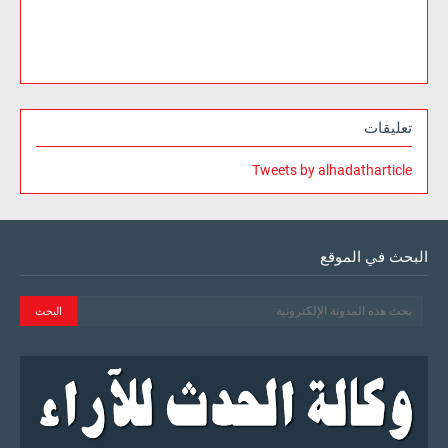
تعليقات
Tweets by alhadatharticle
البحث في الموقع