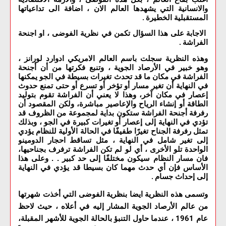
والانسانية التي يشهدها العالم الان ، اضافة الى تداعياتها
المستقبلية الخطيرة
.
الاجابة على هذا السؤال تكمن في نظرية الفوضى ، او اجنحة
الفراشة
.
وهذه النظرية سجلت باسم العالم الامريكي ادوارد لورانز ،
وهو خبير في الأرصاد الجوية ، وتنبع فكرتها من أن أجنحة
الفراشة في مكان ما قد تحدث تغيرات بسيطة في الجو يمكنها
في النهاية أن تغير مسار أو تؤخر أو تسرع أو حتى تمنع حدوث
إعصار في مكان آخر، وهذا لا يعني أن الفراشة تقوم بتوليد
الطاقة أو إنشاء الرياح والإعاصير مباشرة، ولكن المقصود أن
رفرفة أجنحة الفراشة ستكون بداية لمجموعة من الظروف قد
تؤدي في النهاية إلى إعصار أو تغيرات كبيرة في الجو ، وبذلك
تمثل رفرفة الجناح تغيرًا طفيفًا في الحالة الأولية للنظام يؤدي
إلى تغير شامل في النهاية ، مثل تساقط احجار الدومينو
الواحدة تلو الأخرى ، أي لو لم تكن الفراشة ترفرف بجناحيها،
فان مسار النظام سيكون مختلفًا إلى حد كبير . . وعلى هذا
الأساس فإن أي حدث مهما كان بسيطا قد يؤدي في النهاية
إلى إحداث جسام
.
وتسمى هذه النظرية ايضا بنظرية الفوضى التي أخذت شهرتها
من عالم الأرصاد الجوية المشار إليه في أعلاه ، حيث لاحظ
عام 1961 ، عندما حاول التنبؤ بالحالة الجوية للأشهر المقبلة،