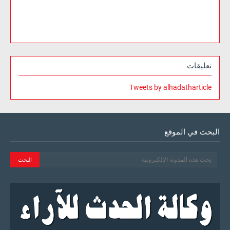
تعليقات
Tweets by alhadatharticle
البحث في الموقع