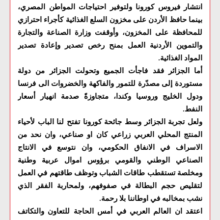
انتشار فيروس كورونا ولتوفير احتياجات المواطن المصري،
بينما حافظ الأردن على مخزون السلع الغذائية كأجراء احترازي
للمحافظة على المخزون، وأوقفت وزارة الصناعة والتجارة
والتموين الأردنية العمل بمنح رخص تصدير وإعادة تصدير
المواد الغذائية
.
أما الجزائر فقد فاجأت الجميع وتحولت الجزائر من دولة
مستوردة إلى مصدّرة للتمور والفاكهة والخضروات الى فرنسا
ودول الخليج وروسيا وكندا، متجاوزةً صدمة انهيار أسعار
النفط
.
ولعل تجربة الجزائر وسط جائحة كورونا تفتح لنا الباب لأحياء
المنتج المحلي العربي زراعي كان او صناعي، وان نحد من
الاسراف في الانفاق الحكومي، وان نتوسع في الانتاج
الصناعي الوطني والقومي برؤوس اموال عربية وطنية
ومخلصة تستقطب طاقات الشباب وتوظف طاقتهم في العمل
لتقليص حجم البطالة في صفوفهم، ولمحاربة الفقر الذي
نشب بمخالبه في اوطاننا بلا رحمة
.
اعتقد ان العالم العربي في أمس الحاجة للتعاون والتكاتف