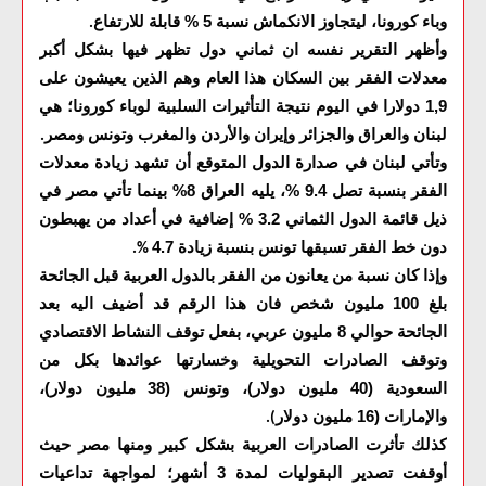
وباء كورونا، ليتجاوز الانكماش نسبة 5 % قابلة للارتفاع
.
وأظهر التقرير نفسه ان ثماني دول تظهر فيها بشكل أكبر
معدلات الفقر بين السكان هذا العام وهم الذين يعيشون على
1,9 دولارا في اليوم نتيجة التأثيرات السلبية لوباء كورونا؛ هي
لبنان والعراق والجزائر وإيران والأردن والمغرب وتونس ومصر
.
وتأتي لبنان في صدارة الدول المتوقع أن تشهد زيادة معدلات
الفقر بنسبة تصل 9.4 %، يليه العراق 8% بينما تأتي مصر في
ذيل قائمة الدول الثماني 3.2 % إضافية في أعداد من يهبطون
دون خط الفقر تسبقها تونس بنسبة زيادة 4.7
%.
وإذا كان نسبة من يعانون من الفقر بالدول العربية قبل الجائحة
بلغ 100 مليون شخص فان هذا الرقم قد أضيف اليه بعد
الجائحة حوالي 8 مليون عربي، بفعل توقف النشاط الاقتصادي
وتوقف الصادرات التحويلية وخسارتها عوائدها بكل من
السعودية (40 مليون دولار)، وتونس (38 مليون دولار)،
والإمارات (16 مليون دولار
).
كذلك تأثرت الصادرات العربية بشكل كبير ومنها مصر حيث
أوقفت تصدير البقوليات لمدة 3 أشهر؛ لمواجهة تداعيات