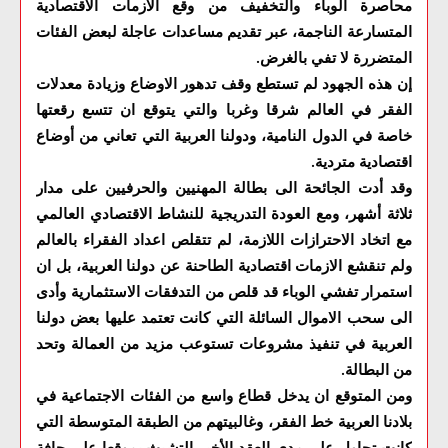
محاصرة الوباء والتخفيف من وقع الازمات الاقتصادية
المتسارعة الناجمة، عبر تقديم مساعدات عاجلة لبعض الفئات
المتضررة لا تفي بالغرض
.
إن هذه الجهود لم تستطع وقف تدهور الاوضاع وزيادة معدلات
الفقر في العالم شرقا وغربا والتي يتوقع ان تتسع رقعتها
خاصة في الدول النامية، ودولنا العربية التي تعاني من أوضاع
اقتصادية متردية
.
وقد أدت الجائحة الى بطالة المهنيين والحرفيين على مدار
ثلاثة أشهر، ومع العودة التدريجية للنشاط الاقتصادي العالمي
مع اتخاد الاحترازات اللازمة، لم تتقلص اعداد الفقراء بالعالم
ولم تنقشع الازمات اقتصادية الطاحنة عن دولنا العربية، بل ان
استمرار تفشي الوباء قد قلص من التدفقات الاستثمارية وأدى
الى سحب الاموال السائلة التي كانت تعتمد عليها بعض دولنا
العربية في تنفيذ مشروعات تستوعب مزيد من العمالة وتحد
من البطالة
.
ومن المتوقع ان يدخل قطاع واسع من الفئات الاجتماعية في
بلادنا العربية خط الفقر، وغالبيتهم من الطبقة المتوسطة التي
كانت تحاول على مدى العقد الأخير التشبث بموقعا على حافة