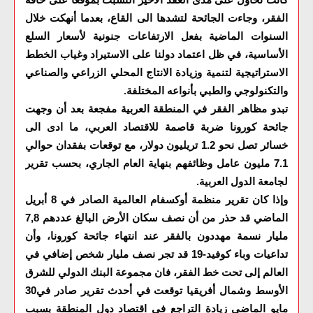
الفقر، وجاءت الجائحة لتشدها الى القاع، بعدما أنهكت خلال
السنوات الماضية بفعل الارتفاعات جنونية لأسعار السلع
الأساسية، في ظل اعتماد دولنا على الاستيراد وغياب الخطط
الاستراتيجية لتنمية وزيادة الانتاج المحلي الزراعي والصناعي
والتكنولوجي والطبي بأنواعه المختلفة
.
تبدو مظاهر الفقر في المنطقة العربية مفجعة بعد أن وجهت
جائحة كورونا ضربة قاصمة للاقتصاد العربي، ما ادى الى
خسائر تصل نحو 1.2 تريليون دولار، مع توقعات بفقدان حوالي
7.1 مليون عامل وظائفهم بنهاية العام الجاري، بحسب تقرير
لجامعة الدول العربية
.
وإذا كان تقرير منظمة أوكسفام العالمية الصادر في 8 أبريل
الماضي قد حذر من أن نصف سكان الأرض البالغ عددهم 7,8
مليار نسمة مهددون بالفقر عند انتهاء جائحة كورونا، وأن
تداعيات وباء كوفيد-19 قد تجر نصف مليار شخص إضافي في
العالم إلى تحت خط الفقر، فان مجموعة البنك الدولي للشرق
الأوسط وشمال أفريقيا توقعت في أحدث تقرير صادر في30
مايو الماضي زيادة التراجع في اقتصاد دول المنطقة بسبب