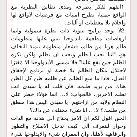
-1الفهم لفكر يطرحه ومدى تطابق النظرية مع
الواقع عمليا، تطرح امنيات مع فرضيات لاواقع لها
واحلام بلا معطيات او آليات.
-2لا يوجد برامج بنيوية ذات نظرة شمولية وانما
ارهاصات مطعمة بايدلوجيا يبني عليها منظومات
ظلم هربا من ظلم، فشعار منظومة تنمية التخلف
هو، “اننا نحب الظلم ونحب ان نظلم ولكن نكره
الظلم حين يقع علينا” فلا تمسي الأيدولوجيا الا مَعْبَرًا
لاحتلال مكان الظالم بلا خطة او برنامج لإحقاق
العدل، فاذا ما منع الظالم عن ظلمه ظن كل الظن
هناك من يريد ظلمه. فان قلت له يا سيدي انت
تظلم الاخرين، فالجواب: لا… انما هؤلاء خطر على
النظام ولابد من ازاحتهم، يا سيدي اليس هذا منطق
من ظلمك؟ لا…. انا شيء مختلف عن ذاك؟
الحق
اقول
لكم
ان
الامر
يحتاج
الى
هدنة
مع
الذات
وحوار
لنتعرف
الى
كيف
ندخل
الاصلاح
والتطور
والرفاهية
لأهلنا،
وان
العمران
شيء
والايدلوجيا
شيء