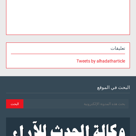
تعليقات
Tweets by alhadatharticle
البحث في الموقع