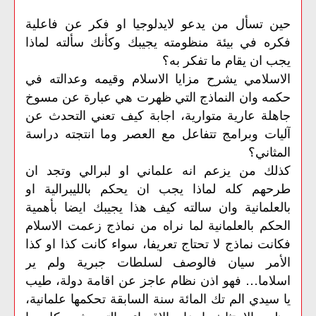
حين تسأل من يدعو لايدلوجيا او فكر عن فاعلية
فكره في بيئة منظومته يجيبك وكأنك سألته لماذا
يجب ان يقام ما تفكر به؟
الاسلامي يشرح مزايا الاسلام وقيمه وعدالته في
حكمه وان النماذج التي ظهرت هي عبارة عن مسوخ
جاهلة عارية متوارية، اجابة كيف تعني التحدث عن
آليات وبرامج تتفاعل مع العصر وما انتجته دراسة
المثاني؟
كذلك من يزعم انه علماني او لبرالي وتجد ان
طرحهم كله لماذا يجب ان يحكم بالليبرالية او
بالعلمانية وان سالته كيف هذا يجيبك ايضا بأهمية
الحكم بالعلمانية لما نراه من نماذج زعمت الاسلام
فكانت نماذج لا تحتاج تعريفا، سواء كانت كذا او كذا
الأمر سيان فالوصف لسلطات جبرية ولم ير
اسلاما… فهو اذن نظام عاجز عن اقامة دولة، طيب
يا سيدي الم تك المائة سنة السابقة تحكمها علمانية،