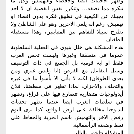
وظهر الاجتثاث ايضا والاقصاء والتهميش وكل ما
تنكره مما تصفه… وتتكرر نفس القضية ان لا احد
يجيبك عن الكيفية في تطبيق فكره بدون اقصاء او
تهميش، رغم انه يلغي الاخرين وهو على الشاطئ ولا
يطرح سبيلا للتفاهم بين المتباينين، وهذا مستقبله
الطغيان.
هذه المشكلة هي خلل بنيوي في العقلية السلطوية
عموما في منطقتنا وغيرها وليست تخص العرب
فقط او اية قومية بل الجميع في ذات التوصيف
وسبل التفاعل مع الفرص (انا وليس غيري ومن
بعدي الطوفان) لكنه لا يأتي الا بأسوأ ما في غيره
والتخلف والاحزان، لماذا تظهر في منطقتنا، فلان
أيدولوجيات متضاربة تتصارع فيها على فراغ، وتظهر
في سلطات الغرب ايضا عندما تظهر تحديات
ايدلوجيا مخالفة على ارض الواقع، كما نرى اليوم
رفض الاخر والتهميش باسم الحرية والحفاظ على
نمط وضعته الرأسمالية.
المشكلة تتلخص بالتالي