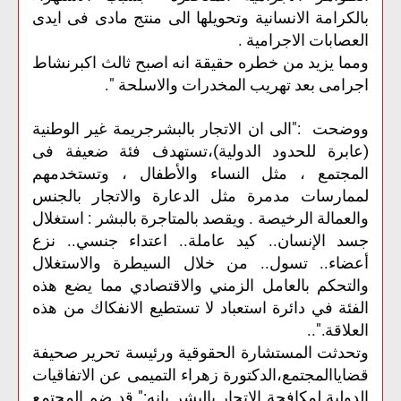
بالكرامة الانسانية وتحويلها الى منتج مادى فى ايدى
العصابات الاجرامية .
ومما يزيد من خطره حقيقة انه اصبح ثالث اكبرنشاط
اجرامى بعد تهريب المخدرات والاسلحة ".
ووضحت :"الى ان الاتجار بالبشرجريمة غير الوطنية
(عابرة للحدود الدولية)،تستهدف فئة ضعيفة فى
المجتمع ، مثل النساء والأطفال ، وتستخدمهم
لممارسات مدمرة مثل الدعارة والاتجار بالجنس
والعمالة الرخيصة . ويقصد بالمتاجرة بالبشر : استغلال
جسد الإنسان.. كيد عاملة.. اعتداء جنسي.. نزع
أعضاء.. تسول.. من خلال السيطرة والاستغلال
والتحكم بالعامل الزمني والاقتصادي مما يضع هذه
الفئة في دائرة استعباد لا تستطيع الانفكاك من هذه
العلاقة."..
وتحدثت المستشارة الحقوقية ورئيسة تحرير صحيفة
قضاياالمجتمع،الدكتورة زهراء التميمى عن الاتفاقيات
الدولية لمكافحة الاتجار بالبشر بانه:" قد ضم المجتمع