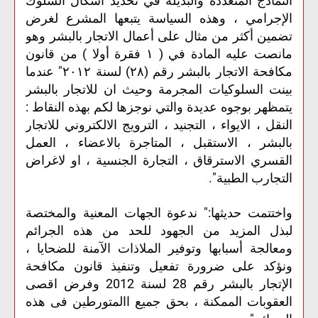
النماذج المتعددة والبديلة في تحديد أشكال السلوك
الإجرامي ، وهذه السياسة يتبعها المشرع لغرض
تضمين أكثر من مثال على أعمال الاتجار بالبشر وهو
مانصت عليه المادة في ( ١ فقرة أولا ) من قانون
مكافحة الاتجار بالبشر رقم (٢٨) لسنة ٢٠١٢" عندما
بينت السلوكيات المجرمة وحيث ان للاتجار بالبشر
يتمظهر بوجوه عديدة والتي نوجزها لكم بهذه النقاط :
النقل ، الايواء ، التجنيد ، الترويج الالكتروني للاتجار
بالبشر ، الاستقبل ، المتاجرة بالاعضاء ، العمل
القسري الاسترقاق ، التجارة الجنسية ، او لاغراض
التجارب الطبية".
واختتمت حديثها:" ندعوة الجهات المعنية والمختصة
لبذل المزيد من الجهود للحد من هذه الجرائم
ومعالجة أسبابها وتوفير الملاذات الآمنة للضحايا ،
ونؤكد على ضرورة تفعيل وتنفيذ قانون مكافحة
الإتجار بالبشر رقم 28 لسنة 2012 وفرض اقصى
العقوبات الممكنة ، بحق جميع االمتورطين فى هذه