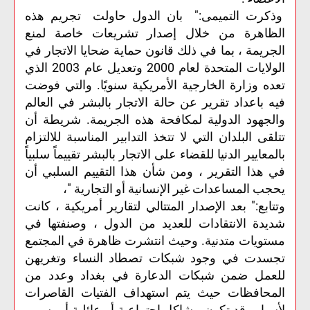
وذكرت التميمى:" بان الدول حاولت تجريم هذه
الظاهرة من خلال إصدار تشريعات خاصة لمنع
الجريمة ، بما في ذلك قانون حماية ضحايا الاتجار في
الولايات المتحدة لعام 2000 وتعديل عام 2003 الذي
تعده وزارة الخارجية الأمريكية سنويًا. والتي فوضت
فيه باعداد تقرير عن حالة الاتجار بالبشر في العالم
والجهود الدولية لمكافحة هذه الجريمة. شريطة أن
تتلقى البلدان التي لا تتخذ التدابير المناسبة للالتزام
بالمعايير الدنيا للقضاء على الاتجار بالبشر تقييماً سلبياً
في هذا التقرير ، ومن شأن هذا التقييم السلبي أن
يحجب المساعدات غير الإنسانية أو التجارية "،
وتتابع:" بعد الإصدار المتتالي لتقارير أمريكية ، كانت
شديدة الانتقادات للعديد من الدول ، وصنفتها في
مستويات متدنية. وحيث انتشرت ظاهرة في المجتمع
تجسدت في وجود شبكات تصطاد النساء وتغريهن
للعمل ضمن شبكات الدعارة في بغداد وعدد من
المحافظات حيث يتم استهداف الفتيات القاصرات
لأسباب قد تكون مشاكل اجتماعية أو عائلية أو بسبب