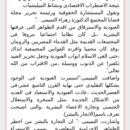
نتيجة الاضطراب الاقتصادى ونشاط الميليشيات.
وتقول المستشارة الحقوقية ورئيسة تحرير مجلة
قضايا المجتمع الدكتورة زهراء التميمى :"
العبودية والاسترقاق من اقدم الظواهر التى عرفتها
البشرية ،بل كان نظاما اجتماعيا مروفا فى
المجتمعات القديمة مثل القدماء المصريين والرومان
،وقد كان محميا واقرته القوانين المجتمعية انذاك
،حتى الغى الاسلام ابواب العبودية وجعل تحرير العبيد
تكفيرا عن الذنوب ووسيلة ،من الاقتراب من الله
تعالى".
واضافت التميمى:"استمرت العبودية غى الوجود
بشكلها التقليدى حتى نهاية القرن التاسع عشر،فى
العصرالحديث ،عادت العبودية والاستعباد فى العديد
من الاشكال الجديدة ،مثل السخرة والاستغلال
الجنسى وتجارة الاعضاء البشرية ،والتى اصبحت
تعرف باسم(الاتجار بالبشر).
واشارت، التميمى :" ان التجارة بالبشر من اخطر
الظواهر الاجرامية المعاصرة بسبب الاستهزاء