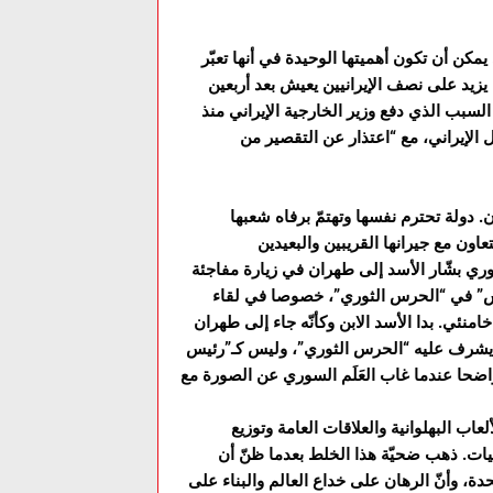
 يمكن أن تكون أهميتها الوحيدة في أنها تعبّر
 يزيد على نصف الإيرانيين يعيش بعد أربعين
سبب الذي دفع وزير الخارجية الإيراني منذ
داخل الإيراني، مع “اعتذار عن التقصير من
. دولة تحترم نفسها وتهتمّ برفاه شعبها
ي بشّار الأسد إلى طهران في زيارة مفاجئة
دس” في “الحرس الثوري”، خصوصا في لقاء
ئي. بدا الأسد الابن وكأنّه جاء إلى طهران
، يشرف عليه “الحرس الثوري”، وليس كـ”رئيس
واضحا عندما غاب العَلَم السوري عن الصورة مع
ب البهلوانية والعلاقات العامة وتوزيع
انيات. ذهب ضحيّة هذا الخلط بعدما ظنّ أن
حدة، وأنّ الرهان على خداع العالم والبناء على