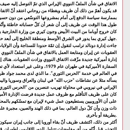
قد يكون أهمّ من ذلك أن ظريف وبغطاء من روحاني اعتقد أنّ الاتف
بممارسة سياسة الدفع إلى أمام بمشروعها التوسّعي من دون حس
طول هذا الوقت عن ظريف إلى أن شعر أن كلّ حساباته خاطئة وأنّه كان
كان خروج أوباما من البيت الأبيض وجون كيري من وزارة الخارجية بمث
جهل كيري بما يدور في الشرق الأوسط ومنطقة الخليج إلى أبعد حدود.
جاءت إدارة دونالد ترامب لتقول إن ثمّة حدودا للسذاجة وأن الولاي
العقوبات عن إيران ومتابعة العمل بالاتفاق في شأن الملفّ النووي
إدارة أميركية جديدة مزّقت الاتفاق النووي وزادت العقوبات. هناك إ
السفارة الأميركية في طهران عام 1979، و
في العالم في خدمة “الحرس الثوري”. ما الذي لدى محمد جواد ظري
يسأله مثلا عن نشاطات “حزب الله” في لبنان والعراق وسوريا واليم
الإيراني في نيروبي في محاولة تهريب عنصرين من “الحرس الثوري” 
كان على ظريف التأقلم مع ظروف عمل جديدة فرضت الإدارة الأميرك
على أن الأوروبيين يستطيعون عمل شيء لإيران مع تمسّكهم بالمحافظة
ذات وزن وأن كلّ دول العالم، بما في ذلك الهند والصين، مجبرة عل
بطريقة أو بأخرى.
أكثر من ذلك، اكتشف ظريف أنّ بقاء أوروبا إلى جانب إيران سيكون 
التحذير قبل أيّام من أي مفاوضات تتناول الدور الإقليمي لطهران. ق