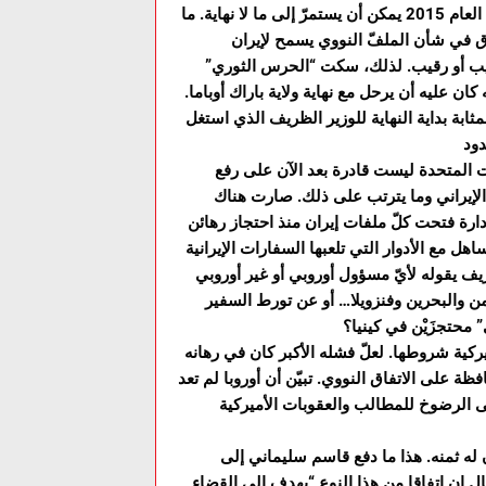
الاتفاق في شأن الملفّ النووي الإيراني الذي تمّ التوصل إليه صيف العام 2015 يمكن أن يستمرّ إلى ما لا نهاية. ما
اق في شأن الملفّ النووي يسمح لإيران
يب أو رقيب. لذلك، سكت “الحرس الثوري”
 عليه أن يرحل مع نهاية ولاية باراك أوباما.
ابة بداية النهاية للوزير الظريف الذي استغل
ات المتحدة ليست قادرة بعد الآن على رفع
 الإيراني وما يترتب على ذلك. صارت هناك
دارة فتحت كلّ ملفات إيران منذ احتجاز رهائن
على غير استعداد لأي تساهل مع الأدوار التي تلعبها السفارات الإيرانية
ف يقوله لأيّ مسؤول أوروبي أو غير أوروبي
ن والبحرين وفنزويلا… أو عن تورط السفير
محتجزَيْن في كينيا؟
ية شروطها. لعلّ فشله الأكبر كان في رهانه
 على الاتفاق النووي. تبيّن أن أوروبا لم تعد
ى الرضوخ للمطالب والعقوبات الأميركية
له ثمنه. هذا ما دفع قاسم سليماني إلى
ال إن اتفاقا من هذا النوع “يهدف إلى القضاء