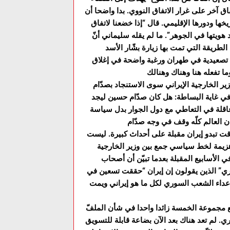
اق آخر على غرار الاتفاق النووي. بدا واضحا أن
ا ودورها الإقليمي. قال “إذا خضعنا لاتفاق
هويتها في الجوهر”. ما لم يقله سليماني أنّ
لطريقة التي تمت بها زيارة بشّار الأسد
 تصعيدية في طهران ورغبة واضحة في إغلاق
ير الخارجية الإيراني سوى الاستنجاد بصدّام
ي غاية البساطة: هل كان صدّام حسين ليجد
مدت “الثورة” سياسة عاقلة في التعاطي مع دول الجوار بدل سياسة
ت تبدو إيران مقبلة على أحداث كبيرة. ليست
ا هزيمة لخط سياسي جمع بين وزير الخارجية
لأسابيع المقبلة بعدما تبيّن أن أصحاب
ري” الذين يقولون إن إيران “حققت تسعين في
عداء الشعب السوري لكل ما هو إيراني ويمت
ع مجموعة الخمسة زائدا واحدا في شأن الملفّ
يري. لم تعد هناك بعد الآن بضاعة قابلة للتسويق