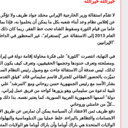
خيرالله خيرالله
لا تقدّم استقالة وزير الخارجية الإيراني محمّد جواد ظريف ولا تؤخّر.
عن إفلاس نظام وعد أبناء شعبه بكل ما يمكن أن يحلموا به، فإذا بما
عاما من قيام الثورة وسقوط الشاه تحت خط الفقر. ربما كان ذلك ال
العام 2013 إلى الاستقالة عبر “إنستغرام”، غير المحظور في ال
الإيرانيين”.
في النهاية، انتصرت “الثورة” على فكرة محاولة إقامة دولة في إيران
ومصلحته وتعرف حدودها وحجمها الحقيقيين، وتعرف كيف يكون التعاون مع جيرانها القريبين والبعيدين.
لذلك، ليس صدفة أن الاستقالة جاءت مع وصول رئيس النظام السور
تميّزت بالحضور الطاغي للجنرال قاسم سليماني قائد “فيلق الق
بشار الأسد مع رئيس الجمهورية حسن روحاني ومع “المرشد” علي خامن
تلبية لدعوة من سليماني وهو يزورها كواحد من فريق عمل إيراني
دولة” اسمها الجمهورية العربية السورية، كما يعتبر نفسه. بدا ذلك 
كلّ من خامنئي وروحاني…
دفع ظريف ثمن الاعتقاد أن السياسة يمكن أن تمارس عن طريق الألعا
الابتسامات والتظاهر بالبراءة. خلط عمليا بين الدبلوماسية والبهلو
الولايات المتحدة هي باراك أوباما وأن باراك أوباما هو الولايات المت