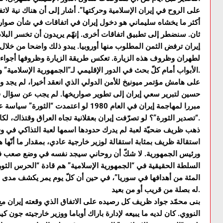
على الروح في إيران الإسلامية وحركتها”. أشار إلى أن هناك نية لاتف
أكثر ما يخشاه سليماني هو دخول إيران في اتفاقات في شأن صواريخه
ثان. سنضطر إلى تطبيق اتفاقات أخرى. إنهّم يريدون أن تخسر البلاد 
إيران ترفض الثمن المطلوب منها أوروبيا. يبدو ذلك واضحا من خلال ا
لطهران وظروف هذه الزيارة. تعكس طريقة الزيارة وظروفها أجواء
الأبواب أمام كلّ بحث في الدور الإقليمي لـ”الجمهورية الإسلامية” وما تفعله هنا وهناك وهنالك.
على هامش مؤتمر ميونيخ للأمن الدولي الذي انعقد أخيرا، لم يجد وز
حسين لتبرير سعي إيران إلى تطوير صواريخها. لم يجب عن سؤال ف
مبررا لمهاجمة إيران في العام 1980 لو اعت
“تصدير الثورة”؟ لو تصرّفت إيران بعقلانية تجاه العراق وقتذاك، لكان العالم كلّه وقف في وجه صدّام.
ذهب ظريف ضحيّة لعبة لم يدرك حدودها اسمها لعبة التذاكي في وق
استقالة ظريف بمثابة استقالة لوزير خارجية عادي، بمقدار ما أنّه
ورئيس الجمهورية. لا شكّ أن روحاني سيجد نفسه في وضع صعب في ا
السلطة الحقيقية في “الجمهورية الإسلامية” هم قادة “الحرس الثو
المئة من أهدافها في سوريا”، في حين أن كلّ يوم يمر يكشف مدى 
له بصلة من قريب أو من بعيد.
بنى محمّد جواد ظريف كل رصيده على الاتفاق الذي وقعته إيران م
النووي. كان لديه ما يبيعه لإدارة باراك أوباما ووزير خارجيته جون ك