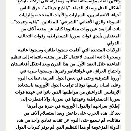
وثلاثين ألفا، بمؤسساته القتالية ومقدرته على ارتكاب أبشع
أشكال القتل وسفك الدماء، “بالذبح جيناكم”، حرق الناس
أحياء، الانغماسيين، السيارات والآليات المفخخة، والرايات
السوداء والزي الأفغاني “الشرعي” للمقاتلين، “باقية وتتمدد”…
باتت أثرا بعد عين وبات مقاتلوها كناية عن بضعة آلاف من
المعتقلين بأيدي قوات سوريا الديمقراطية وقوات التحالف
الدولي.
الولايات المتحدة التي أقامت سجونا طائرة وسجونا عائمة
وسجونا ذائعة الصيت لاعتقال كل من يشتبه بانتمائه إلى تنظيم
القاعدة خلال العقد الأول من هذا القرن وبعد احتلال أفغانستان
واجتياح العراق، في غوانتانامو وغيرها، وسجونا سرية في
أوروبا الشرقية وحتى في بعض الدول العربية، تطالب اليوم
وعلى لسان رئيسها دونالد ترامب الدول الأوروبية باستعادة
الإرهابيين الدواعش من مواطنيها الذين باتوا في عهدة قوات
سوريا الديمقراطية وعهدتها في سوريا، وإلا اضطرت إلى
إطلاق سراحهم! والدول الأوروبية في حيرة من أمرها!
بعد كل هذه الحرب على داعش وبعد استسلام آلاف من
مقاتليه، لم نسمع حتى اليوم عن تقديم قيادي واحد من هذه
الدولة المزعومة أو هذا التنظيم الذي لم يوفر كبريات الدول