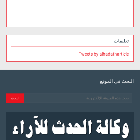
تعليقات
Tweets by alhadatharticle
البحث في الموقع