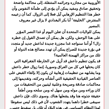
الأوروبية من مجازره وجرائمه المتنقلة، إلى محاكمة واضحة
وتحقيق صادق ومفيد يمكن أن يؤدي إلى طمأنة النفوس وأن
خطر هذا التنظيم الإرهابي آيل فعلا إلى الزوال. كما أن زعيمه
المفترض “الخليفة” أبا بكر البغدادي لا يزال غير معروف
المصير.
يمكن للولايات المتحدة أن تعلن اليوم أو غدا النصر المؤزر
على هذا الوحش، ولكن، هل يمكن أن تصدق القول إن خطره
زال؟ أو أننا سنواجه غدا مجزرة جديدة لداعش جديد أو متجدد
في بؤرة جديدة للصراع يمكن أن تهدد مصالح هذه الدولة أو
تلك من مراكز الهيمنة العالمية؟
قد يكون تنظيم داعش قد أزيل عن الخارطة الجغرافية التي
كان يحتلها في كل من العراق وسوريا، إنما زوال خطر داعش
وما يشابهه من تنظيمات إرهابية لن يكون إلا بإلقاء القبض على
العناصر القيادية الحقيقية التي أنشأته وحركته، وتقديمها إلى
محاكمات صادقة وصريحة وعلنية ليتبين من التحقيقات من
كان وراءه ومن موله ومن سهل له ومن سلحه ومن أطفأ
حقيقة جذوته هنا وقد يشعلها هناك. وسوى ذلك، فإن داعش
سيبقى خطرا داهما يتهدد الشعوب لأن في ذلك ليس سقوطا
لهذا النظام السياسي في هذه البلاد أو تلك، بل سقوط حتمي،