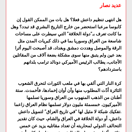
عديد نصار
هل انتهى تنظيم داعش فعلا؟ هل بات من الممكن القول إن
كابوسا مرعبا استحضر من خارج التاريخ البشري قد تبدد؟ وهل
ما كانت تعرف بـ”دولة الخلافة” التي سيطرت على مساحات
شاسعة من العراق وسوريا بما في ذلك كبريات المدن مثل
الرقة والموصل وهددت دمشق وبغداد، قد أصبحت اليوم أثرا
بعد عين ولم يتبق منها سوى مشكلة بضعة آلاف من المقاتلين
الأجانب، يطالب الرئيس الأميركي دونالد ترامب بلدانهم
باستردادهم؟
كرة النار التي ألقي بها في ملعب الثورات لتحرق الشعوب
الثائرة أدّت المطلوب منها وآن أوان إخمادها، فأخمدت. ستة
أطنان من الذهب المنهوب من العراق وسوريا تسلمها
الأميركيون. خمسمئة مليون دولار تسلمها نظام العراق زاعما
تفكيك شبكة لا مثيل لها “في تاريخ العراق” لتمويل داعش.
داعش، أو دولة الخلافة في العراق والشام، حيث كان تقدير
التحالف الدولي لمحاربته أن تعداد مقاتليه يزيد عن خمس