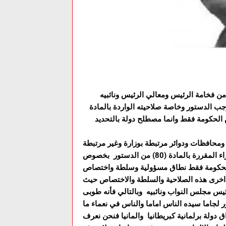
ن فخامة الرئيس ومعالي الرئيس ونائبيه
ب الدستور وخاصة صلاحيته الواردة بالمادة
س الحكومة فقط وانما مصطلح دولة بالتحديد
ومحافظات ودوائر مرتبطة بوزارة وغير مرتبطة
بوزارة وكذلك تدخل في صلاحيات المجلس الذي يرأسه رئيس الوزراء المقررة بالمادة (80) من الدستور بخصوص
 الحكومة فقط نطاق مسؤولية وسلطة واختصاص
اخرى هذه الصلاحية والسلطة والاختصاص حيث
يس مجلس النواب ونائبيه وبالتالي فأنه طوبى
لجاما سيده الناس اماما والناس في نعماء ما
 دولة برلمانية كبريطانيا والمانيا فنحن نعرف