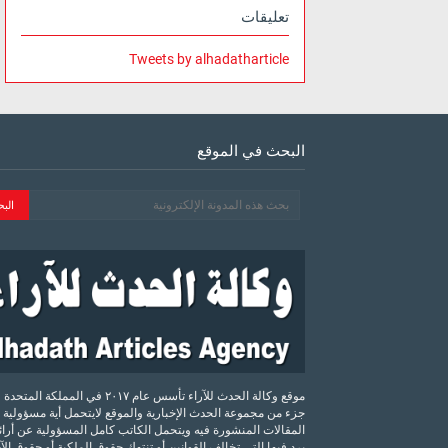
تعليقات
Tweets by alhadatharticle
البحث في الموقع
موقع وكالة الحدث للآراء تأسس عام ٢٠١٧ في المملكة الم
جزء من مجموعة الحدث الإخبارية والموقع لايتحمل أية مسؤولية 
المقالات المنشورة فيه ويتحمل الكاتب كامل المسؤولية عن أرائه
يرد فيها التي تخالف القوانين أو تنتهك حقوق الملكية أو حقوق ال