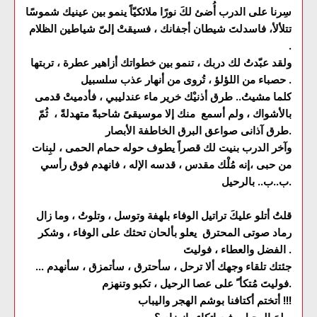
سِرنا على الدرب أُضئ لكَ نورًا ملائكيّاً ينمو بين عينيك شموسًا
تتلألأ، فاسدلتَ شيطان أجفانك ، فسيقتْ إلىّ شياطين الظلام
.
ولقد عبّدتُ لك دربك ، تنمو بين خطواتك أزاهير عطرة ، تربتها
حصباء من اللؤلؤ ، تُروى من أنهار عذب سلسبيل .
كلما مشيتُ.. طرق أذنيْك خرير ماء عندليبي ، فأدميتْ قدمى
بالأشواك ، ولم أسمع منك إلا موسيقىً شاحبةً متهدلةً ، ثُمّ
طرق آذانى صواعق البرق الخاطفة الأبصار.
وآخر الدرب بنيت لك قصراً يطوف حوله حمام الحمى ، لبِنات
من حبى ،إنه مُلْك مقدس ، قدسه الإله ، فانهدم فوق رأسي
ب..ب.. بالرحيل.
قلتُ أتلو عليكَ تراتيل الوفاء بلهفة وتوسل ، وتلوتُ ، وما زال
رماد صوتى المحترق يعلو بألحان تحثك على الوفاء ، وشكر
الفضل والعطاء ، فوليتَ .
جئتك تلقاء وجهك ألا ترحل ، سأحترق ، سأتمزق ، سأنهدم ...
فوليتَ مُتكأ ً على عصا الرحيل ، تكبو وتنهزم.
أتختم أكتافنا بوشم الهجر واليباب !!!