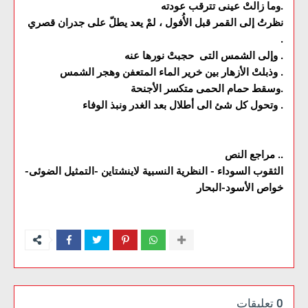
وما زالتْ عينى تترقب عودته.
نظرتُ إلى القمر قبل الأُفول ، لمْ يعد يطلّ على جدران قصري
.
وإلى الشمس التى حجبتْ نورها عنه .
وذبلتْ الأزهار بين خرير الماء المتعفن وهجر الشمس .
وسقط حمام الحمى متكسر الأجنحة.
وتحول كل شئ الى أطلال بعد الغدر ونبذ الوفاء .
مراجع النص ..
الثقوب السوداء - النظرية النسبية لاينشتاين -التمثيل الضوئى-
خواص الأسود-البحار
0 تعليقات