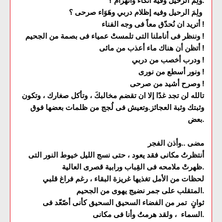
ولِمَ الرحيل وفيه اتكاء وانهزام ؟.
ولِمَ الرحيل وفيه إظلام دربي وهَوَاء صرحى ؟
أتريد ان نُحدّق معاً فى وجه الفناء !
وننظر فى أناملنا التى تلمستْ عمياء فى بصمة من الجحيم !
أتظن أن هناك ماء أعذب من مائى !
ودرب أخصب من دربي !
ونور أسطع من نورى !
وصرح أشيد من صرحى !
تالله لن تجد غدًا إلا ان تقضم مخالبكَ ، وتأكل صغارك ، وتكون
وثبتك وثبة العجائز.وتعيش فى لُجج من ظلمات بعضها فوق
بعض.
مضى ..وأذن الفجر
أنتظرتُ مكانى فقد يعود ، حتى نسج الليل خيوط النور التى
ظهرتْ ملامحه فى القِباب ورابية قصرى العالية.
لحظات من الأمل تغذيها غريزة البقاء ، رغم فراغ قلبي
المتقلب على جمر نضيج يهوى من الجحيم.
ثوانٍ تمر من الفضاء السحيق السحيق كأنى أصّعّد فى
السماء ، ولقد هرمتُ وأنا فى مكانى.