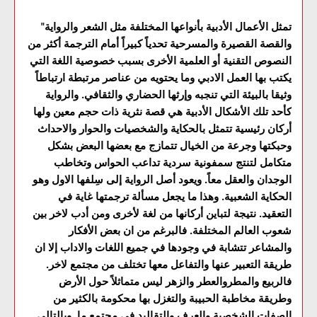
"تمثل الأعمال الأدبية بأنواعها المختلفة مثل الشعر والرواية
والقصة القصيرة والمسرحية تحدياً كبيراً أمام الترجمة أكثر من
النصوص التقنية أو العلمية الأخرى بسبب خصوصية اللغة التي
يكتب بها العمل الادبي وما يحتويه من عناصر مرتبطة ارتباطاً
وثيقا بالبيئة التي تنجبه وإرثها الحضاري والثقافي. والرواية
كأحد تلك الأشكال الأدبية هي قصة نثرية ذات حجم معين ولها
أركان رئيسية تتمثل بالحكاية والشخصيات والحوار والاحداث
وحبكتها وجرعة من الخيال تتمازج مع بعضها البعض بشكل
متكامل لتنتج سمفونية سردية تداعب الحواس وتخاطب
الوجدان والعقل معاً. ويعود أصل الرواية إلى سِلفها الاول وهو
الحكاية الشعبية. وهذا ما يجعل مسألة ترجمتها غاية في
التعقيد. نتيجة لتباين أركانها من لغة لأخرى ومن أدب لاخر بين
شعوب العالم المختلفة. فالبرغم من ان بعض الأفكار
والمشاعر تتشابة في وجودها في جميع اللغات والاداب إلا ان
طريقة التعبير عنها والتفاعل معها تختلف من مجتمع لاخر.
فالربيع والمطروالعطر والزهر ليس متماثلاً حول الأرض
وطريقة مخاطبة الحبيبة والتغزل بها محكومة بالكثير من
الصفات الشخصية والعرف والتقاليد في مجتمع ما. وبالتالي