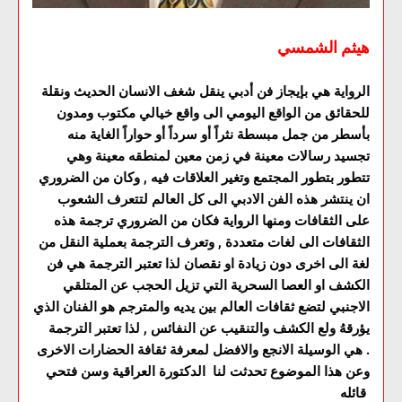
هيثم الشمسي
الرواية هي بإيجاز فن أدبي ينقل شغف الانسان الحديث ونقلة
للحقائق من الواقع اليومي الى واقع خيالي مكتوب ومدون
بأسطر من جمل مبسطة نثراً أو سرداً أو حواراً الغاية منه
تجسيد رسالات معينة في زمن معين لمنطقه معينة وهي
تتطور بتطور المجتمع وتغير العلاقات فيه , وكان من الضروري
ان ينتشر هذه الفن الادبي الى كل العالم لتتعرف الشعوب
على الثقافات ومنها الرواية فكان من الضروري ترجمة هذه
الثقافات الى لغات متعددة , وتعرف الترجمة بعملية النقل من
لغة الى اخرى دون زيادة او نقصان لذا تعتبر الترجمة هي فن
الكشف او العصا السحرية التي تزيل الحجب عن المتلقي
الاجنبي لتضع ثقافات العالم بين يديه والمترجم هو الفنان الذي
يؤرقهُ ولع الكشف والتنقيب عن النفائس , لذا تعتبر الترجمة
هي الوسيلة الانجع والافضل لمعرفة ثقافة الحضارات الاخرى .
وعن هذا الموضوع تحدثت لنا الدكتورة العراقية وسن فتحي
قائله