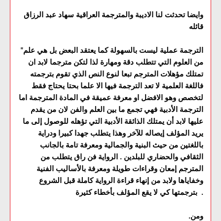
وايضا تحدثت لنا الاديبة والمترجمة العراقية سهاد عبد الرزاق
قائله
"الترجمة عملية ليست بالسهولة كما يعتقد البعض بل هي علم
من العلوم التي تتطلب دقة ومهارة لذا لتكن مترجما لابد ان
تمتلك مؤهلات المترجم تبعا لنوع النص الذي تقوم بترجمته
فاللغة العلمية لا تعد الترجمة فيها الا علما بحتا يحتاج فقط
لتخصص وهو الافضل او معرفة عميقة في المادة المترجمة اما
الترجمة الأدبية فهي تجمع ما بين العلم والفن لان من يقدم
عليها لابد أن يمتلك الذائقة الأدبية التي تؤهله للوصول إلى ما
يريد المؤلف إيصاله للآخر وهذا يتطلب جهدا كبيرا ودراية
باللغتين من حيث البنية والجمالية ومعرفة تامة بالجانب
الثقافي والحضاري للبلدين . الرواية فن راق يتطلب من
المترجم إمعان وقراءات طويلة ومعرفة بالأساليب الفنية
وخفاياها ولابد من إنهاء قراءة الرواية كاملة قبل الشروع
بترجمتها كي لا يقع المؤلف بأخطاء كثيرة .
.ومن