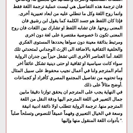
فان ترجمة هذه التفاصيل هي ليست عملية ترجمة اللغة فقط
وانما روح اللغة وكل ما تنطلي عليه من ابعاد تعبيرية أخرى.
فإذا كان اللفظ هو جسد الكلمة كما يقول ابن رشيق فان
المعنى روحها. فان تشابه اللفظ او تشارك بين اللغات فان روح
المعنى تكون ذا خصوصية مقتصرة على لغة دون اخرى
ومرتبط بذائقة معينة دون سواها يحددها المستوى الفكري
والخلفية الثقافية بالاضافة الى الإرث الوجداني لمتحدثي تلك
اللغة. أما العناصر الأخرى التي تشغل حيزاً بين جدران الرواية
سواء كانت سياسية او ثقافية او حتى دينية تشكل عائقاً اخر
أمام المترجم ولنا في أعمال نجيب محفوظ على سبيل المثال
وما تحتويه من تفاصيل المجتمع المصري كأفراد أو كجماعات
أوضح مثالاً على ذلك.
في النهاية يجب على المترجم ان يحقق توازنا دقيقا مابين
جمال التعبير في اللغة المترجم اليها ودقة النقل من اللغة
المترجم منها. ترجمة الرواية تتطلب اولا ذائقة ادبية انيقة
وسعة في الخيال التعبيري وفهماً عميقاً للنصوص وتسلحاً صلباً
بأدوات اللغة المنقول منها وإليها ".