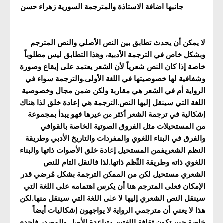
جانبها اضافة الاستاذة والمترجمة السورية زهراء حسن
لا يمكن أن يحدث تطابق بين النص الأصلي والنص المترجم
وبشكل خاص في الترجمة الأدبية، وهذا التطابق ليس مطلوباً
خاصة إذا كان النص شعرياً لأن الشعر يعتمد على إيقاع وصورة
وشفافية لها خصوصيتها في اللغة الأولى.والترجمة سواء في
الرواية أم في الشعر هي مقاربة ولكن ضمن مجال وخصوصية
اللغة التي سينقل إليها النص.الترجمة هي إعادة خلق لذا هناك
إشكالية في ترجمة الشعر أكثر من غيرها فهو يبدأ بمجموعة
من المستحيلات مثل الفروق الصوتية الخاصة بالقوافي
والفرق في البناء اللغوي والمفردات والتاريخ الأدبي وطريقة
النظم الشعريفمن المستحيل إعادة خلق الأصوات ذاتها والبناء
اللغوي ذاته وطريقة النَّظم ذاتها.لذا فالنقل التام للنص
الشعري مستحيل لكن من الممكن الترجمة بشكل مُرضي قدر
الإمكان فعلى المترجم هنا أن يكرس اهتمامه على اللغة التي
سينقل النص الشعري إليها لا على اللغة التي سينقل منها.لكن
هذا لا يعني أن مترجمي الرواية لا يواجهون إشكاليات أيضاً
خاصة حين تكون ثقافة اللغتين متباعدة الأصل والمصدر فإحدى