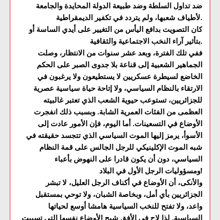
ضد تداول السلطة وضد طبيعة الدولة المحايدة والجامعة
لأطياف شعبها، ولم يتردد في تكفير الديمقراطية.
كان التصويت بدافع اليأس من التغيير على أيدي الساسة أو
بتأثير آراء النخب الاجتماعية والثقافية.
ففي تلك الفترة، وبعد عشر سنوات من الانتظار، وصلت
الجماهير الشعبية إلى قناعة بلا جدوى الصبر على الحكم
الخاضع لسيطرة عسكريين لا يستطيعون ولا يرغبون في
الارتقاء بالنظام السياسي، ولا إتاحة حياة سياسية عصرية
للجزائريين، تستوعب حيوية الشعب الذي تعتبر غالبيته
العظمى من الفئات العمرية الشابة. وبسبب ذلك انفجرت
الأوضاع في التسعينات. أما اليوم، فإن الأمور عادت إلى
الأسوأ، يرمز إليها الموت السياسي الذي تتجسد حقيقته في
شبه الموت الإكلينيكي للرجل الجالس على قمة النظام
السياسي، دون أن يكون قادرا على النهوض بأعباء
ومسؤوليات الرجل الأول في البلاد!
والأنكى، أن الأوضاع في أكناف الرجل العليل، لا تبشر
الجزائريين بأي أمل، وبخاصة الشبان، ولا توحي بمستقبل
واعد، ولا تفتح للنخب السياسية هامشا أوسع لحياتها
السياسية. لذا لاح في الأفق شبح الأوضاع نفسها التي تسببت