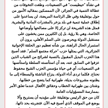
في نشأة “حيطيست” في التسعينات، وطغت التخوفات من
عطالة التنمية في الجزائر، لأن الممسكين بمقاليد الأمور من
حول بوتفليقة وفي ظل الرئاسة المريضة، لن يساعدوا على
إطلاق عملية تنمية في بلد يزخر بالمقدرات المادية والبشرية.
فمثل هذه الشريحة لن تركز إلا على مصالحها وأوضاعها
الخاصة، وهي بلا رؤية. بل إن الكثيرين ممن يخشون على
مستقبل الدولة ويحرصون على السلم الأهلي، يرون أن
استمرار الحال الراهنة، من شأنه تعظيم دور الحلقة الإخوانية
الجزائرية، التي يمثلها حزب “حركة مجتمع السلم”. فقد أصبح
هذا الحزب البديل المقبول بالنسبة لشرائح من الشباب الذين
عزفوا في السابق عنه، بعد أن استأنسته السلطة واستأنسها
في التسعينات، أي في حياة مؤسس الحزب الشيخ محفوظ
نحناح. فكلما تردى أداء الدولة، ينزاح الناشئة والبسطاء إلى ما
يظنونه مشروعات بديلة، طهرانية كما يتضح من خطابها،
وشتان بين طهرانية الخطاب وحقائق الأفعال عندما تعلق الأمر
بممارسة المسؤوليات العامة.
كان من حق الرئيس بوتفليقة على مؤيديه أن يستريح وألا
يوضع في الموقف الذي أصبح فيه الآن. فتجربته بحد ذاتها،