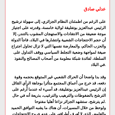
عدلي صادق
على الرغم من اطمئنان النظام الجزائري، إلى سهولة ترشيح
الرئيس عبدالعزيز بوتفليقة لولاية خامسة، وقدرته على اجتياز
موجة ضعيفة من الانتقادات والاستهجان المشوب بالتندر، إلا
أن حجم الاحتجاجات الشعبية وانتشارها في البلاد، فاجآ الدولة
والحزب الحاكم، والمعارضة نفسها التي لا تزال تحاول اجتراح
صيغة لمواجهة وضعية التجلط السياسي ووقف التداول على
السلطة، لفائدة شبكة معلومة من أصحاب المصالح والنفوذ
في البلاد.
وقد بدا واضحا أن الحراك الشعبي غير المتوقع بحجمه وقوة
دفعه، قد خرج من أعماق المجتمع متأثرا بوجاهة الرأي القائل
إن الرئيس عبدالعزيز بوتفليقة، قد أسيء له عندما أُرغم على
الترشح بالضغوطات والترهيب والترغيب، بذريعة أنه في حال
لم يترشح، ستشهد الجزائر نزاعا أهليا مفتوحا.
ولوحظ من خلال المسيرات، أن هناك ما يشبه التوافق الحميد
والغامض الذي لا تُعرف أطرافه، على عدم خروج الاحتجاجات