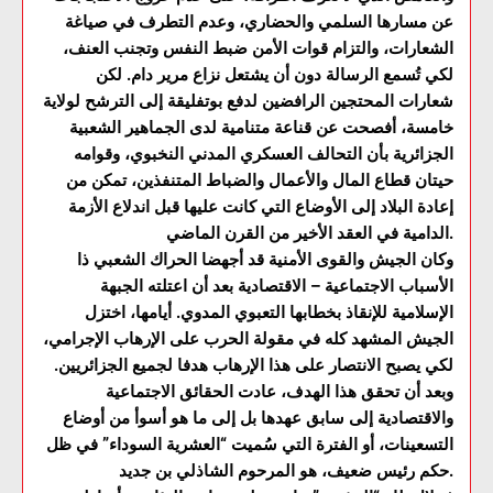
عن مسارها السلمي والحضاري، وعدم التطرف في صياغة
الشعارات، والتزام قوات الأمن ضبط النفس وتجنب العنف،
لكي تُسمع الرسالة دون أن يشتعل نزاع مرير دام. لكن
شعارات المحتجين الرافضين لدفع بوتفليقة إلى الترشح لولاية
خامسة، أفصحت عن قناعة متنامية لدى الجماهير الشعبية
الجزائرية بأن التحالف العسكري المدني النخبوي، وقوامه
حيتان قطاع المال والأعمال والضباط المتنفذين، تمكن من
إعادة البلاد إلى الأوضاع التي كانت عليها قبل اندلاع الأزمة
الدامية في العقد الأخير من القرن الماضي.
وكان الجيش والقوى الأمنية قد أجهضا الحراك الشعبي ذا
الأسباب الاجتماعية – الاقتصادية بعد أن اعتلته الجبهة
الإسلامية للإنقاذ بخطابها التعبوي المدوي. أيامها، اختزل
الجيش المشهد كله في مقولة الحرب على الإرهاب الإجرامي،
لكي يصبح الانتصار على هذا الإرهاب هدفا لجميع الجزائريين.
وبعد أن تحقق هذا الهدف، عادت الحقائق الاجتماعية
والاقتصادية إلى سابق عهدها بل إلى ما هو أسوأ من أوضاع
التسعينات، أو الفترة التي سُميت “العشرية السوداء” في ظل
حكم رئيس ضعيف، هو المرحوم الشاذلي بن جديد.