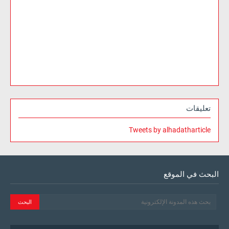
تعليقات
Tweets by alhadatharticle
البحث في الموقع