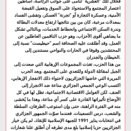
فخلال تلك “العشرية” تنامى على جوانب الرئاسة، أساطين
اعتصار المجتمع والاستحواذ على السوق وتفعيل القبضة
الأمنية، وعسكرة التجارة أو “تجرنة” العسكر، وتفشى الفساد
بمعدلات مرعبة، كان من بين نتائجها ارتفاع معدلات البطالة
وندرة السكن الاجتماعي وانحطاط الخدمات، وبالتالي تشكل
ما يضاهي أقوى الأحزاب، وهو حزب الناقمين العاطلين عن
العمل، وقد أطلقت عليه الصحافة اسم “حيطيست” نسبة إلى
المحتشدين وقوفا في الحارات والنواحي مستندين إلى
الحيطان والجدران.
من هذا الحزب، تغذت المجموعات الإرهابية التي صعدت إلى
الجبل لمقاتلة الدولة وللتعدي على المجتمع. وبعد الحرب
المريرة التي خاضها الجزائريون لاحتواء ذلك الانفجار الإرهابي،
اكتسب الوعي الجمعي الجزائري مناعة ضد الانجرار إلى
العنف. لكن العوامل الاقتصادية الاجتماعية، تظل لها في كل
الأوضاع تأثيراتها القادرة على كسر أي مناعة، وهذا ما يُخشى
منه في الفترة الراهنة، حتى وإن استوعب الطرفان، السلطة
والشعب، درس التسعينات. فعندما صوّت الجمهور الجزائري
في انتخابات يناير 1991 للجبهة الإسلامية للإنقاذ، لم يكن خيار
الجزائريين حزبا إسلاميا بلغ مدى تطرفه أن أطلق علنا شعارات