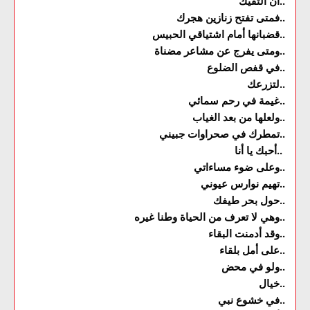
أن ألتقيك..
فمتى تفتح زنازين هجرك..
قضبانها أمام اشتياقي الحبيس..
ومتى يفرج عن مشاعر مضناة..
في قفص الضلوع..
لتزرعك..
غيمة في رحم سمائي..
ولعلها من بعد الغياب..
تمطرك في صحراوات جبيني..
أحبك يا أنا..
وعلى ضوء مساءاتي..
تهيم نوارس عيوني..
حول بحر طيفك..
وهي لا تعرف من الحياة وطنا غيره..
وقد أدمنت البقاء..
على أمل بلقاء..
ولو في محض..
خيال..
في خشوع نبي..