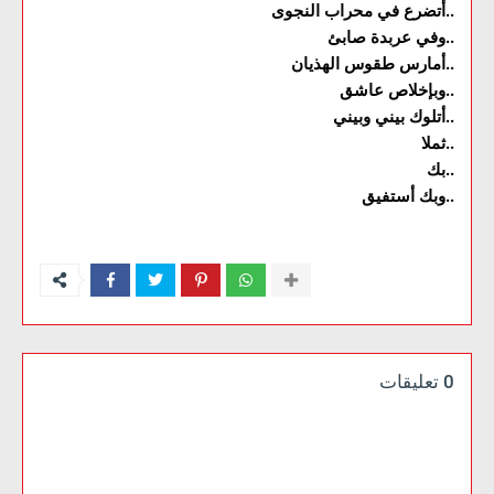
أتضرع في محراب النجوى..
وفي عربدة صابئ..
أمارس طقوس الهذيان..
وبإخلاص عاشق..
أتلوك بيني وبيني..
ثملا..
بك..
وبك أستفيق..
0 تعليقات