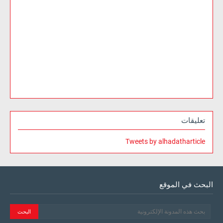
تعليقات
Tweets by alhadatharticle
البحث في الموقع