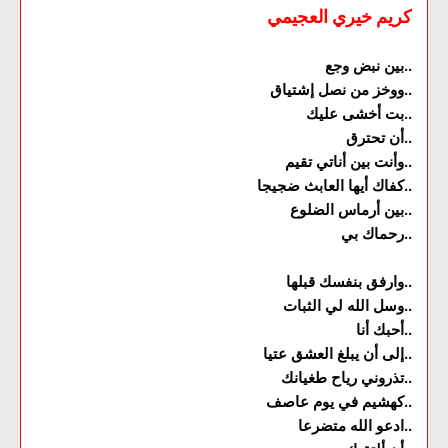
كريم خيري العجيمي
بين نبض وجع..
ووخز من نصل إشتياق..
بت أخشى عليك..
أن تحترق..
وأنت بين أناتي تقيم..
كفاك أيها العابث ضجيجا..
بين أرماس الضلوع..
رحماك بي..
وارفق بنفسك قبلها..
وسل الله لي الثبات..
أحبك أنا..
إلى أن يبلغ العشق عتيا..
تذروني رياح طغيانك..
كهشيم في يوم عاصف..
ادعو الله متضرعا..