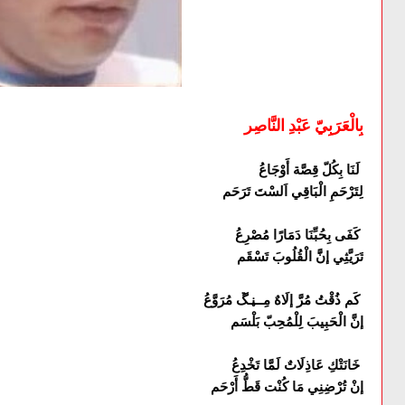
بِالْعَرَبِيّ عَبْدِ النَّاصِر
لَنَا بِكُلّ قِصَّة أَوْجَاعُ
لِتَرْحَمِ الْبَاقِي اَلسْتَ تَرَحَم
كَفَى بِحُبِّنَا دَمَارًا مُصْرِعُ
تَرَيَّثِي إنََّ الْقُلُوبَ تَسْقَم
كَم ذُقْتُ مُرَّ إلَاهٌ مِــڼـڱ مُرَوَّعُ
إنَّ الْحَبِيبَ لِلْمُحِبّ بَلْسَم
خَانَتْكِ عَاذِلَاتٌ لَمَّا تَخْدِعُ
إنْ تُرْضِنِي مَا كُنْت قَطُّ أَرْحَم