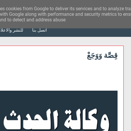
ses cookies from Google to deliver its services and to analyze tr
with Google along with performance and security metrics to ensu
 and to detect and address abuse.
أتصل بنا
للنشر والاعلا
قِصَّة وَوَجَعْ