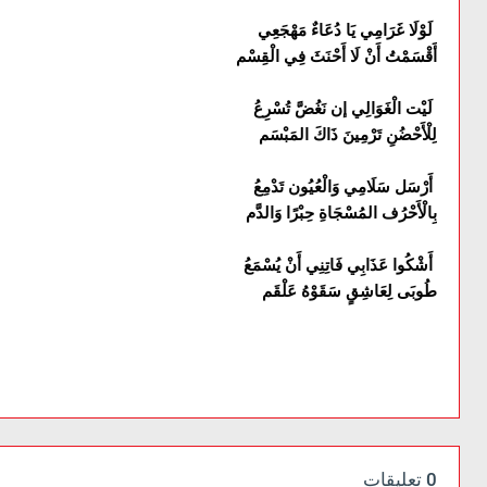
لَوْلَا غَرَامِي يَا دُعَاءٌ مَهْجَعِي
أَقْسَمْتُ أَنْ لَا أَحْنَثَ فِي الْقِسْم
لَيْت الْغَوَالِي إن نَغُضَّ تُسْرِعُ
لِلْأَحْضُنِ تَرْمِينَ ذَاكَ المَبْسَم
أَرْسَل سَلَامِي وَالْعُيُون تَدْمِعُ
بِالْأَحْرُف المُسْجَاةِ حِبْرًا وَالدَّم
أَشْكُوا عَذَابِي فَاتِنِي أَنْ يُسْمَعُ
طُوبَى لِعَاشِقٍ سَقَوْهُ عَلْقَم
0 تعليقات