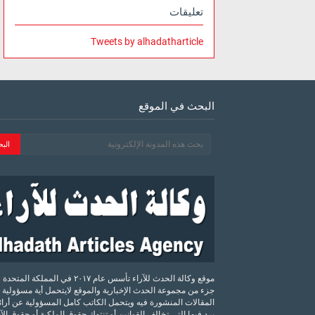
تعليقات
Tweets by alhadatharticle
البحث في الموقع
موقع وكالة الحدث للآراء تأسس عام ٢٠١٧ في المملكة الم
جزء من مجموعة الحدث الإخبارية والموقع لايتحمل أية مسؤولية 
المقالات المنشورة فيه ويتحمل الكاتب كامل المسؤولية عن أرائه
يرد فيها التي تخالف القوانين أو تنتهك حقوق الملكية أو حقوق ال