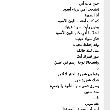
حين مات أبي
إتشحت أمي برداء أسود
أنا الصبية
كم كنت أمقت اللون الأسود
وحين رأيت سواد عينيك
لَشدّ ما أُغرِمتُ باللون الأسود
قدْرَ سواد عينيك
وقد إختلط محياك
مثل ليلة حالكة
بنور قمرك أنتْ
واستحالا لوحة رسم في عينيّ
... 5
يقولون شجرة الحَوْر لا تُثمر
قدك شجرة حَور
يسرق فمي منها الشَّهدَ والحِصرِمَ
منذ سنين
... 6
بعد موتي
أريد أن أدفَنَ في أحضانكَ