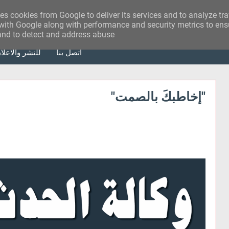
ses cookies from Google to deliver its services and to analyze tr
with Google along with performance and security metrics to ensu
 and to detect and address abuse.
أتصل بنا
للنشر والاعلا
"إخاطبكَ بالصمت"