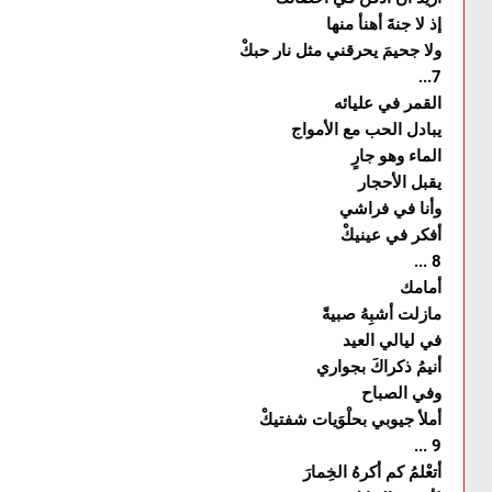
إذ لا جنةَ أهنأ منها
ولا جحيمَ يحرقني مثل نار حبكْ
...7
القمر في عليائه
يبادل الحب مع الأمواج
الماء وهو جارٍ
يقبل الأحجار
وأنا في فراشي
أفكر في عينيكْ
... 8
أمامك
مازلت أشبِهُ صبيةً
في ليالي العيد
أنيمُ ذكراكَ بجواري
وفي الصباح
أملأ جيوبي بحلْوَيات شفتيكْ
... 9
أتعْلمُ كم أكرهُ الخِمارَ