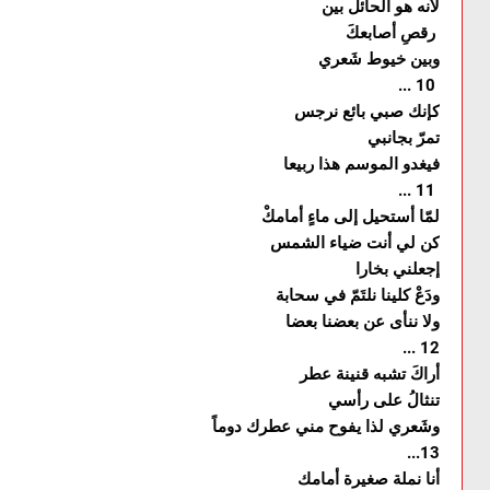
لأنه هو الحائل بين
رقصِ أصابعكَ
وبين خيوط شَعري
... 10
كإنك صبي بائع نرجس
تمرّ بجانبي
فيغدو الموسم هذا ربيعا
... 11
لمّا أستحيل إلى ماءٍ أمامكْ
كن لي أنت ضياء الشمس
إجعلني بخارا
ودَعْ كلينا نلتَمّ في سحابة
ولا ننأى عن بعضنا بعضا
... 12
أراكَ تشبه قنينة عطر
تنثالُ على رأسي
وشَعري لذا يفوح مني عطرك دوماً
...13
أنا نملة صغيرة أمامك