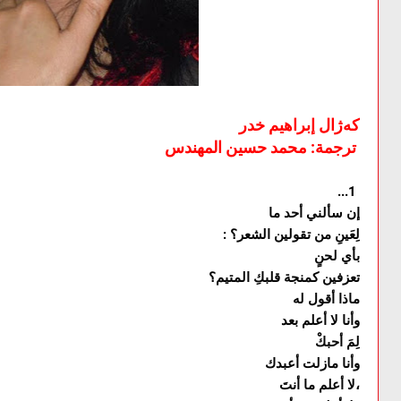
کەژال إبراهیم خدر
ترجمة: محمد حسین المهندس
...1
إن سألني أحد ما
: لِعَينِ من تقولين الشعر؟
بأي لحنٍ
تعزفين كمنجة قلبكِ المتيم؟
ماذا أقول له
وأنا لا أعلم بعد
لِمَ أحبكْ
وأنا مازلت أعبدك
لا أعلم ما أنتَ،