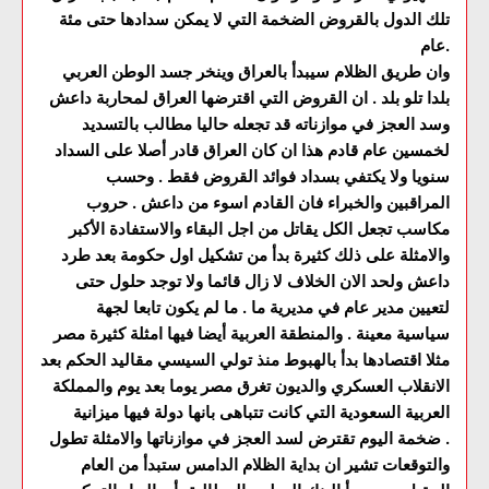
تلك الدول بالقروض الضخمة التي لا يمكن سدادها حتى مئة
عام.
وان طريق الظلام سيبدأ بالعراق وينخر جسد الوطن العربي
بلدا تلو بلد . ان القروض التي اقترضها العراق لمحاربة داعش
وسد العجز في موازناته قد تجعله حاليا مطالب بالتسديد
لخمسين عام قادم هذا ان كان العراق قادر أصلا على السداد
سنويا ولا يكتفي بسداد فوائد القروض فقط . وحسب
المراقبين والخبراء فان القادم اسوء من داعش . حروب
مكاسب تجعل الكل يقاتل من اجل البقاء والاستفادة الأكبر
والامثلة على ذلك كثيرة بدأ من تشكيل اول حكومة بعد طرد
داعش ولحد الان الخلاف لا زال قائما ولا توجد حلول حتى
لتعيين مدير عام في مديرية ما . ما لم يكون تابعا لجهة
سياسية معينة . والمنطقة العربية أيضا فيها امثلة كثيرة مصر
مثلا اقتصادها بدأ بالهبوط منذ تولي السيسي مقاليد الحكم بعد
الانقلاب العسكري والديون تغرق مصر يوما بعد يوم والمملكة
العربية السعودية التي كانت تتباهى بانها دولة فيها ميزانية
ضخمة اليوم تقترض لسد العجز في موازناتها والامثلة تطول .
والتوقعات تشير ان بداية الظلام الدامس ستبدأ من العام