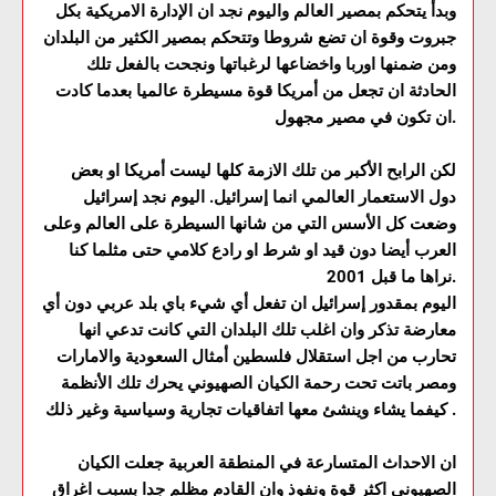
وبدأ يتحكم بمصير العالم واليوم نجد ان الإدارة الامريكية بكل
جبروت وقوة ان تضع شروطا وتتحكم بمصير الكثير من البلدان
ومن ضمنها اوربا واخضاعها لرغباتها ونجحت بالفعل تلك
الحادثة ان تجعل من أمريكا قوة مسيطرة عالميا بعدما كادت
ان تكون في مصير مجهول.
لكن الرابح الأكبر من تلك الازمة كلها ليست أمريكا او بعض
دول الاستعمار العالمي انما إسرائيل. اليوم نجد إسرائيل
وضعت كل الأسس التي من شانها السيطرة على العالم وعلى
العرب أيضا دون قيد او شرط او رادع كلامي حتى مثلما كنا
نراها ما قبل 2001.
اليوم بمقدور إسرائيل ان تفعل أي شيء باي بلد عربي دون أي
معارضة تذكر وان اغلب تلك البلدان التي كانت تدعي انها
تحارب من اجل استقلال فلسطين أمثال السعودية والامارات
ومصر باتت تحت رحمة الكيان الصهيوني يحرك تلك الأنظمة
كيفما يشاء وينشئ معها اتفاقيات تجارية وسياسية وغير ذلك .
ان الاحداث المتسارعة في المنطقة العربية جعلت الكيان
الصهيوني اكثر قوة ونفوذ وان القادم مظلم جدا بسبب اغراق