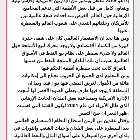
إذا هو حادث مفتعل وبتدبير من الإدارتين الامريكية والإسرائيلية
وبتعاون كامل من قبل بعض الأنظمة التي تدعم المجاميع
الإرهابية حول العالم. الغرض منه احداث ضجة عالمية تبرر
للأمريكان وحلفائهم التعدي على شعوب العالم والسيطرة
عليها.
ومن هنا نجد ان الاستعمار العالمي كان على شفى حفرة
كبيرة من الكساد الاقتصادي ولا يوجد محرك لبيع الأسلحة حول
العالم ولا شيء يسيطر على نظام بيع النفط في الأسواق
العالمية بسبب ان تلك البلدان المنتجة للنفط من ضمنها
العراق كانت تحت سيطرة أنظمة الحكم فيها.
ومن المعلوم لدى الجميع ان الحروب تحتاج الى إمكانيات
هائلة من الأموال لغرض المضي فيها دون قيد. وبما ان
المنطقة لا يوجد فيها ظرف يعطي الضوء الأخضر لها أنتجت
الإدارة الامريكية وبمساعدة بعض البلدان الحادث الإرهابي
الذي طال الأبرياء في عام 2001 ليكون القشة التي قسمت
ظهر البعير ان صح التعبير.
وخلال عقدين من الزمن استطاع النظام الاستعماري العالمي
بعد السيطرة على بعض البلدان واحداث الشغب والثورات في
بلدان أخرى من السيطرة على أسواق المال والنفط العالمية.