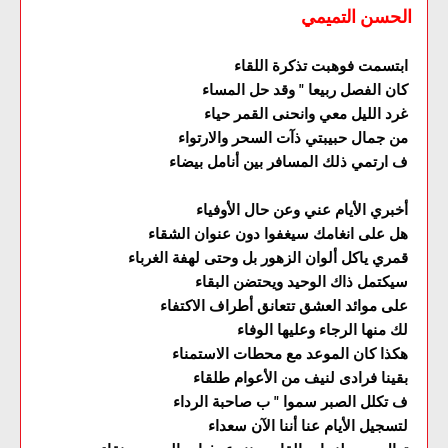
الحسن التميمي
ابتسمت فوهبت تذكرة اللقاء
كان الفصل ربيعا " وقد حل المساء
غرد الليل معي وانحنى القمر حياء
من جمال حبيبتي ذآت السحر والارتواء
ف ارتمي ذلك المسافر بين أنامل بيضاء
أخبري الأيام عني وعن حال الأوفياء
هل على انغامك سيغفوا دون عنوان الشقاء
قمري ياكل ألوان الزهور بل وحتى لهفة الغرباء
سيكتمل ذاك الوحيد ويحتضن البقاء
على موائد العشق تتعانق أطراف الاكتفاء
لك منها الرجاء وعليها الوفاء
هكذا كان الموعد مع محطات الاستمناء
بقينا فرادى لنيف من الأعوام طلقاء
ف تكلل الصبر سموا " ب صاحبة الرداء
لتسجيل الأيام عنا أننا الآن سعداء