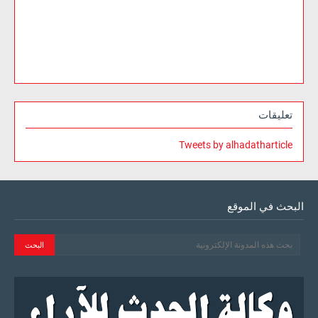
تعليقات
Tweets by alhadatharticle
البحث في الموقع