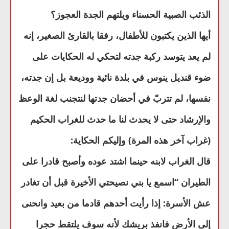
الذئب الصبية الحسناء ويلتهم الجدة العجوز؟
أيها الذين يكتبون للأطفال، رفقا بالقارئ الصغير، إنه
لم يعد يتوسد ركبة جدته لتحكي له الحكايات على
ضوء قنديل ينوس في بلدة نائية ووديعة بل إن جدته،
نفسها، لم تتربّ في أحضان جدتها لنتجنب لغة الوعظ
والإرشاد حتى لا يحدث لنا ما حدث للغراب الحكيم
(غراب آخر هذه المرة) وإليكم الحكاية:
قال الغراب لابنه حينما اشتد عوده وأصبح قادرا على
الطيران “اسمع يا بني نصيحتي الأخيرة قبل أن تغادر
عش الأسرة: إذا رأيت أحدهم قادما من بعيد وانحنى
إلى الأرض فانفذ بريشك لأنه سوف يلتقط حجرا