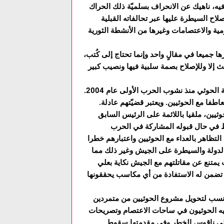
ه، ناهيك عن الانحراف بسلميّة ذلك الحراك
ح السيطرة عليها عبر تحالفاته القبلية
مية والاعتصامات وغيرها من الأنشطة الثورية
 جميعا في مقالٍ واحد وإنما تحتاج إلى كُتب،
يث إلا وللإصلاح بصمة سلبية فيها ونصيب كبير
نعود للحديث عن انتهازية حزب الإصلاح في طريقة تعامله مع مشكلة الحوثي منذ نشوب الحرب الأولى عام 2004.
طفا مع الحوثيين. ويعتبر قضيّتهم عادلة.
ين، ملقيا باللائمة على الرئيس السابق
التظاهر بالعداء مع الحوثيين واعتبارهم خطرا
لدولة والسيطرة على الجيش وغير ذلك مما
تنع عن مقاتلتهم مع الجيش نكاية بعلي
ن تضمن له الاستفادة من أي مكاسب يحققونها
 إلى البيئة الأنسب لتحويل مشروع الحوثيين من متمردين
قيه الحوثيون في ساحات الاعتصام وتصريحات
على ناقوس الخطر وفي مقدمتها سقوط