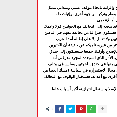
 وإلزامه باتخاذ موقف عملي وميداني يتمثل
 بقطر وتركيا من جهة أخرى، وإثبات ذلك
د يدفعه إلى التحالف مع الحوثيين قولا وعملا.
ن فسيكون خيرا لنا من تحالفه معهم في الباطن
يين ولا تعمل إلا على إطالة أمد الحرب
كثر من غيره، ناهيكم عن حقيقة أن الكثيرين
لإصلاح وأولئك جميعا سينضمّون إلى خندق
. الأمر الذي استبعده لمجرد معرفتي أنه
 منها في خندق الحوثيين وما يسمّى بحِلف
هناك مجال لاستمراره في سياسة (مسك العصا من
أخرى مع أعدائه، فسيختار الوقوف مع التحالف
لإصلاح، ستظل انتهازيته أكبر أسباب خلط