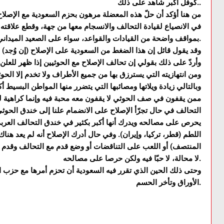
كوفل أكبر شاهد على ذلك..
من هنا أؤكد أن حلّ هذه المعضلة مرهون بحزم السعودية مع الإصلاح
في الانصياع لقيادة التحالف والانسجام معها من جهة، وقطع علاقته
بمواقف واضحة من القيادات والقواعد، سواء على الصعيد الميداني أو الإعلامي.
وقد يقول قائل إن هذا الضغط من السعودية على الإصلاح (إن وُجد) ق
وأردّ على ذلك بقولي إن تحالف الإصلاح مع الحوثيين إذا ظهر للعل
ومن انتهازيته التي يسترزق بها من جميع الأطراف ولا تخدم إلا الحوث
وبالتالي زيادة ويلاتها ومصائبها التي يتضرر منها المواطن البسيط أ
ممن يقفون في صف الحوثي لا يقفون معه محبة فيه وإنما كراهية ل
التحالف في حال تجرّأ الإصلاح على الانضمام علنا إلى خندق الحوثي
يحرص على مصالحه ويدرك أنها أكبر بكثير في خندق التحالف العربي
اللطم (قطر، تركيا، وإيران). وفي حال أدرك الإصلاح أنه لم يعد 
المنتصف) أو اللعب على التناقضات أو وضع قدم مع التحالف وقدم 
لا محالة، لا حبّا فيه ولكن حرصا على مصالحه.
وحتى ذلك الحين الذي تقرر فيه السعودية أن تحزم أمرها مع حزب ا
الأوراق وتأخر الحسم.