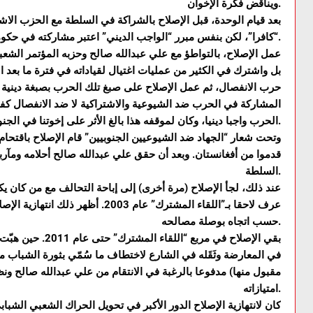
ويناقض فكرة الإخوان.
بعد قيام الوحدة، قبل الإصلاح بالشراكة في السلطة مع الحزب الاشت
“كافرا”، لكن بنفس مبرر “الواجب الديني” اعتبر مشاركته في حكومة الائتلاف الثلاثي.
عمل الإصلاح، بالتواطؤ مع علي عبدالله صالح وحزبه المؤتمر الشع
حرب الانفصال، ثم عمل الإصلاح على صبغ تلك الحرب بصبغة دينية 
المشاركة في الحرب ضد الشيوعية والاشتراكية لا ضد الانفصال كفكر
الحرب واجبا دينيا، وكان لموقفه هذا بالغ الأثر على إخوتنا في الجنوب وبالتالي على تعقيد قضيتهم الجنوبية.
وتحت شعار “الجهاد ضد الشيوعيين الجنوبيين” قام الإصلاح باقتحام
قدموا من أفغانستان. وبعد أن حقق علي عبدالله صالح أحلامه ومآر
السلطة.
عند ذلك، لجأ الإصلاح (مرة أخرى) إلى إباحة التحالف مع من كان ي
عرف لاحقا بـ”اللقاء المشترك” عام 2003.
حسب اتجاه بوصلة مصالحه.
بقي الإصلاح في مربع
في المعارضة وثَقَله في الشارع لاختطاف ما سُمّي بثورة الشباب 
مقبول منها) مدفوعا بالرغبة في الانتقام من علي عبدالله صالح 
امتيازاته.
كان لانتهازية الإصلاح الدور الأكبر في تحويل الحراك الشعبي الش