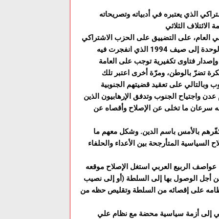
راكي الذي يعتبره في أدبياته وتصريحاته
بي العام، على التضييق على الحزب الاشتراكي
بل واشترك في الكثير من عمليات اغتيال لقياداته في فترة ما بعد الوحدة إلى صيف 1994 الذي انفجرت فيه
وإصدار فتاوى تكفيرية توجب على العامة
ة تضرّ بالوطن، ومرّة أخرى اعتبر تلك
 عدن واجتياح الجنوب وتدفق الإرهابيون الذين
به سرعان ما تخلى عن الإصلاح وأقصاه عن
كفّرهم بالأمس باسم الدين. وشكل معهم ما
 أظهر ذلك انتهازية الإصلاح السياسية المتأرجحة بين الأعداء والحلفاء
 “اللقاء المشترك” حتى عام 2011. حين هبّت عواصف الربيع العربي استغل الإصلاح موقعه
من أجل الوصول بها إلى السلطة (أو إلى نصيب
ونظامه على إقصائه من السلطة وتقليص حظه من
بابي إلى أزمة سياسية محضة مع نظام علي