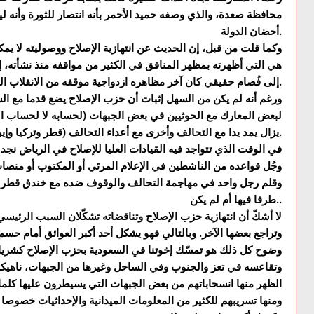
محافظة صعدة، والذي وصفه حميد الأحمر بأنه انتصار للثورة وأنه 
أحضان الدولة.
وكما قلت من قبل، إن الحديث عن انتهازية الإصلاح ووصوليته لا يمك
هي التي أظهرته بمظهر المنافق في الكثير من مواقفه منذ نشأته، إ
إلى فُصام حقيقي كان آخر مظاهره ازدواجية موقفه من الانقلاب الحوثي وحرب التحالف العربي عليه.
ورغم أنه لم يكن من السهل إثبات أن حزب الإصلاح يضع قدما مع ا
لبعض المعارك مع الحوثيين في بعض الجبهات (لحسابه لا لحساب الشر
يزال يمد يدا مع التحالف وأخرى مع أعداء التحالف (قطر وتركيا وإيران) وتلك حقيقة لا تحتمل الجدل.
في الوقت الذي تتواجد فيه القيادات العليا للإصلاح في الرياض نجد
وجُل قواعده من الناشطين في الإعلام المرئي أو المكتوب أو منص
وقلم رجل واحد في مهاجمة التحالف والوقوف ضده مع خندق قطر و
طرفا فيها أم لم يكن..
لا أشكّ أن انتهازية حزب الإصلاح وتناقضاته تشكّلان السبب الرئي
وتراجع بعضها الآخر. وبالتالي فهو يشكل أحد أكبر العوائق أمام حس
وضوح كل ذلك هو تمسّك إخوتنا في السعودية بحزب الإصلاح كشريك
وتقاعسه في تعز والجنوب وفي الساحل وغيرها من الجبهات، ناهيك
الظهر منها انسحاباتهم من بعض الجبهات التي يسيطرون عليها كلم
ومنها تسريبهم للكثير من المعلومات الميدانية والإحداثيات خصوصا ا