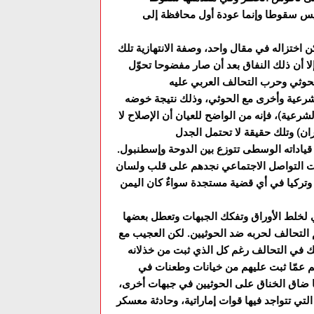
ليس سقوطا وإنما عودة أول محافظة إلى
ن اختزاله في مقال واحد، وصفة الانتهازية تلك
لا أن ذلك النفاق بعد أن صار مفضوحا تحوّل
لشرعية وأخرى مع الحوثي، وذلك نتيجة خوضه
عية)، فإنه من الواضح للعيان أن الإصلاح لا
 قياداته الوسطى تتوزع بين الدوحة وإسطنبول.
ات التواصل الاجتماعي نجدهم على قلب ولسان
تركيا في أي قضية مستجدة سواءٌ كان اليمن
سي لخلط الأوراق وتفكك الجبهات وتعطل بعضها
م التحالف لحربه ضد الحوثيين. لكن العجيب مع
 في التحالف رغم كل الذي ثبت من خذلانه
م عمّا ثبت عليهم من خيانات وطعنات في
ا ضاق الخناق على الحوثيين في جبهات أخرى،
لتي تتواجد فيها قوات إماراتية، وحادثة معسكر