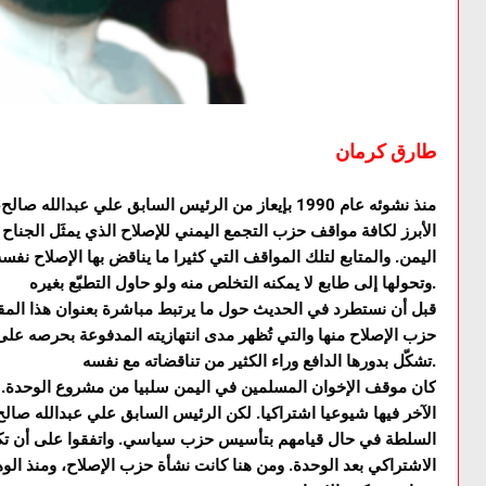
طارق كرمان
منذ نشوئه عام 1990 بإيعاز من الرئيس السابق علي عبدال
الأبرز لكافة مواقف حزب التجمع اليمني للإصلاح الذي يمثَل الجنا
اليمن. والمتابع لتلك المواقف التي كثيرا ما يناقض بها الإصلاح نفسه
وتحولها إلى طابع لا يمكنه التخلص منه ولو حاول التطبّع بغيره.
قبل أن نستطرد في الحديث حول ما يرتبط مباشرة بعنوان هذا الم
حزب الإصلاح منها والتي تُظهر مدى انتهازيته المدفوعة بحرصه على
تشكّل بدورها الدافع وراء الكثير من تناقضاته مع نفسه.
كان موقف الإخوان المسلمين في اليمن سلبيا من مشروع الوحدة. و
الآخر فيها شيوعيا اشتراكيا. لكن الرئيس السابق علي عبدالله ص
السلطة في حال قيامهم بتأسيس حزب سياسي. واتفقوا على أن تك
الاشتراكي بعد الوحدة. ومن هنا كانت نشأة حزب الإصلاح، ومنذ الوهلة 