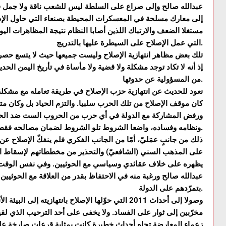
عبدالله صالح وإلى صراع على السلطة ليس للشعب ناقة ولا جمل في
إلى معارك مسلحة في المعسكرات المحيطة بصنعاء التي حاول الإصلا
مستغلا الضعف والارتباك اللذين أصابا النظام نتيجة المظاهرات اليو
التي عمل الإصلاح على السيطرة عليها بالتدريج.
تلك بعض مظاهر انتهازية الإصلاح وليست جميعها حيث لا يتسع حصرها
إذ أنه لا تكاد توجد مشكلة ولا قضية ولا مأساة في تأريخ اليمن الحد
من المسؤولية عن حدوثها.
كان موقف الإصلاح من تلك الحرب سلبيا. والتزم الحياد بل وكان متعا
ورفض المشاركة مع الدولة في أي حرب من الحروب الست ضد الحوثي
ونظامه وفساده، واضعا الشروط تلو الشروط لضمان مصالحه فقط في حال قبوله المشاركة في الحرب.
ذلك من جانبٍ عمَليّ، أمّا من الجانب الفكري فلم ينفكّ الإصلاح عن 
على المذهب السني (الشافعيّ) والتحذير من مخططاتهم لإسقاط ا
يظهره على خلاف عقائدي وسياسي مع الحوثيين. وفي نفس الوقت يم
عبدالله صالح ورغبة منه في الاحتفاظ بقدر من العلاقة مع الحوثيي
بتمرّدهم على الدولة.
وصولا إلى أحداث 2011 التي حوّلها الإصلاح بانتهازيته
مخرّبين إلى ثوار على الفساد. ولا يخفى على أحد الترحيب الذي ل
زعماء المعارضة تجاه أحداث خطيرة كانت بمثابة قرعات صارخة 