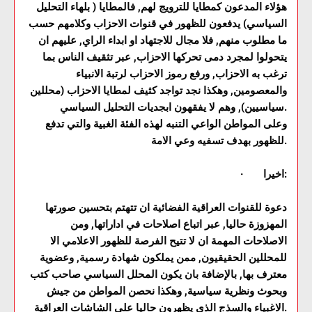
هؤلاء المدعون كمطايا للترويج لهم, فالمطايا ( بلهاء التحليل
السياسي) يدفعون للظهور في قنوات الاحزاب وكلامهم حسب
ما مطلوب منهم, فلا مجال للاجتهاد او ابداء الراي, عليهم ان
يتحولوا لمجرد دمى تحركها الاحزاب, عبر تثقيف الناس بما
ترغب به الاحزاب, ورفع رموز الاحزاب لرتبة الانبياء
والمعصومين, وهكذا نجد تواجد كثيف لمطايا الاحزاب (محللين
سياسيين), وهم لا يفقهون ابجديات التحليل السياسي.
وعلى المواطن الواعي التنبه لهذه الفئة الغبية والتي تدفع
للظهور بهدف تسفيه وعي الامة.
· اخيرا:
دعوة للقنوات العراقية الفضائية ان تتهتم بتحسين صورتها
المهزوزة حاليا, عبر اتباع اصلاحات في اداراتها, ومن
الاصلاحات المهمة ان لا تتيح الفرصة للظهور الاعلامي الا
للمحللين الحقيقيون, ممن يملكون شهادة رسمية, وعضوية
معترف بها, بالإضافة بان يكون المحلل السياسي صاحب كتب
وبحوث ونظرية سياسية, وهكذا نحصن المواطن من جيش
الاغبياء والسذج الذي يظهرون حاليا على الشاشات العراقية.