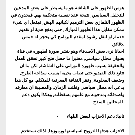
هوس الظهور على الشاشة هو ما يسيطر على بعض المدعين
للتحليل السياسي, نتيجة عقد نفسية متحكمة بهم, فيجدون في
الظهور التلفازي بعض الترميم لكيانهم الهش, فيفعل اي شيء
ممكن مقابل هذا الظهور المبارك, حتى بدفع هدية او تقديم
خدمة, او لنقل رشوة لمقدم البرنامج كي يحجز له خمس
دقائق.
احيانا نرى بعض الاصدقاء وهو ينشر صورة لظهوره في قناة
بعنوان محلل سياسي, معتبرا ما حصل فتح كبير تحقق للعدل
والحقيقة بسبب ظهوره النوراني على الشاشة, لكن ما ان
تتابع ذلك الفيديو حتى تصاب بخيبة! بسبب سذاجة الطرح,
وضعف المعلومة, وفقر الثقافة المعرفية للمتكلم, مع كل هذا
يدعي انه محلل سياسي وفلتت الزمان, والمصيبة ان معارفه
واصدقائه يمدحونه مع علمهم بسقطاته, وهكذا يكون دعم
للمحللين السذج.
· ثانيا: دعم الاحزاب لبعض البلهاء
الاحزاب هدفها الترويج لسياستها ورموزها, لذلك تستخدم