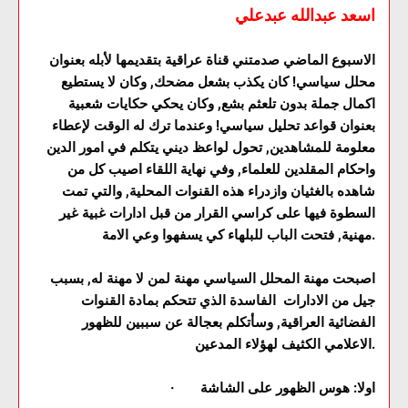
اسعد عبدالله عبدعلي
الاسبوع الماضي صدمتني قناة عراقية بتقديمها لأبله بعنوان
محلل سياسي! كان يكذب بشعل مضحك, وكان لا يستطيع
اكمال جملة بدون تلعثم بشع, وكان يحكي حكايات شعبية
بعنوان قواعد تحليل سياسي! وعندما ترك له الوقت لإعطاء
معلومة للمشاهدين, تحول لواعظ ديني يتكلم في امور الدين
واحكام المقلدين للعلماء, وفي نهاية اللقاء اصيب كل من
شاهده بالغثيان وازدراء هذه القنوات المحلية, والتي تمت
السطوة فيها على كراسي القرار من قبل ادارات غبية غير
مهنية, فتحت الباب للبلهاء كي يسفهوا وعي الامة.
اصبحت مهنة المحلل السياسي مهنة لمن لا مهنة له, بسبب
جيل من الادارات الفاسدة الذي تتحكم بمادة القنوات
الفضائية العراقية, وسأتكلم بعجالة عن سببين للظهور
الاعلامي الكثيف لهؤلاء المدعين.
· اولا: هوس الظهور على الشاشة