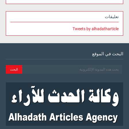
تعليقات
Tweets by alhadatharticle
البحث في الموقع