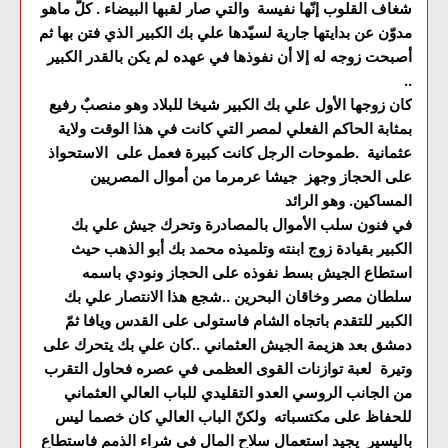
شغاف القلوب إنّها نفيسة والتي صار لقبها البيضاء . كلّ ماهو
مدوّن عن بدايتها جارية لسيّدها علي بك الكبير الذي فتن بها ثم
أصبحت زوجه له إلا أن نفوذها في عهده لم يكن بالقدر الكبير
..
كان زوجها الأول علي بك الكبير شيخا للبلاد وهو منصبٌ رفيع
بمثابة الحاكم الفعلي لمصر التي كانت في هذا الوقت ولاية
عثمانية .طموحات الرجل كانت كبيرة فعمل على الاستحواذ
على الحجاز وجهز جيشا عرمرما من أموال المصريين
المساكين. وهو الرائد
في فنون سلب الأموال بالمصادرة وتحرك جيش علي بك
الكبير بقيادة زوج ابنته وتلميذه محمد بك أبو الذهب حيث
استطاع الجيش بسط نفوذه على الحجاز ونودي باسمه
سلطان مصر وخاقان البحرين ..شجع هذا الانتصار علي بك
الكبير للتقدم باتجاه الشام فاستولى على القدس ويافا ثمّ
دمشق بعد هزيمة الجيش العثماني ..كان علي بك يتحرك على
وتيرة لعبة توازنات القوى العظمى في عصره فحاول التقرب
من الجانب الروسي العدو التقليدي للباب العالي العثماني
للحفاظ على مكتسباته ولكنّ الباب العالي كان خصما ليس
باليسير يجيد استعمال سلاح المال في شراء الذمم فاستطاع