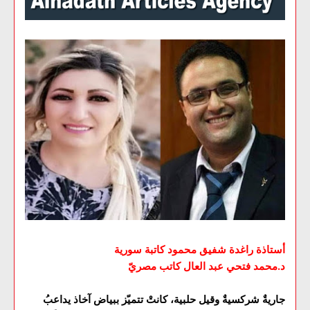
أستاذة راغدة شفيق محمود كاتبة سورية
د.محمد فتحي عبد العال كاتب مصريّ
جاريةٌ شركسيةٌ وقيل حلبية، كانتْ تتميّز ببياض آخاذ يداعبُ