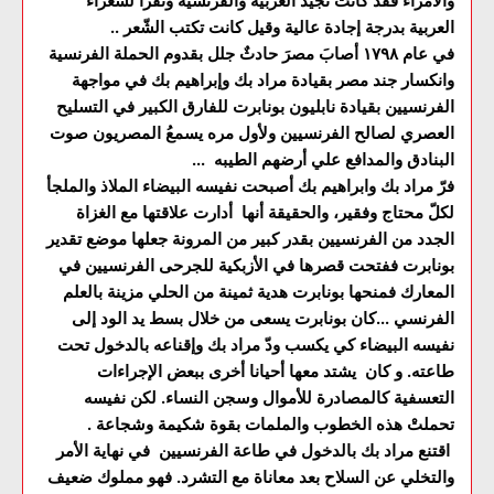
والأمراء فقد كانت تجيد العربيه والفرنسيه وتقرأ لشعراء
العربية بدرجة إجادة عالية وقيل كانت تكتب الشّعر ..
في عام ١٧٩٨ أصابَ مصرَ حادثٌ جلل بقدوم الحملة الفرنسية
وانكسار جند مصر بقيادة مراد بك وإبراهيم بك في مواجهة
الفرنسيين بقيادة نابليون بونابرت للفارق الكبير في التسليح
العصري لصالح الفرنسيين ولأول مره يسمعُ المصريون صوت
البنادق والمدافع علي أرضهم الطيبه ...
فرّ مراد بك وابراهيم بك أصبحت نفيسه البيضاء الملاذ والملجأ
لكلّ محتاج وفقير، والحقيقة أنها أدارت علاقتها مع الغزاة
الجدد من الفرنسيين بقدر كبير من المرونة جعلها موضع تقدير
بونابرت ففتحت قصرها في الأزبكية للجرحى الفرنسيين في
المعارك فمنحها بونابرت هدية ثمينة من الحلي مزينة بالعلم
الفرنسي ...كان بونابرت يسعى من خلال بسط يد الود إلى
نفيسه البيضاء كي يكسب ودّ مراد بك وإقناعه بالدخول تحت
طاعته. و كان يشتد معها أحيانا أخرى ببعض الإجراءات
التعسفية كالمصادرة للأموال وسجن النساء. لكن نفيسه
تحملتْ هذه الخطوب والملمات بقوة شكيمة وشجاعة .
اقتنع مراد بك بالدخول في طاعة الفرنسيين في نهاية الأمر
والتخلي عن السلاح بعد معاناة مع التشرد. فهو مملوك ضعيف