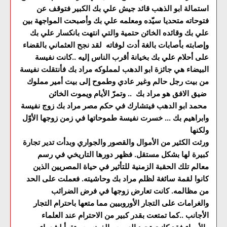
استمالة ابو الذهب قائد جيش علي بك الكبير فتوقف عن
فتوحاته متحديا سيّده ومعلمه علي بك وأصبحت المواجهة بين
علي بك وقائده الخائن حتمية والتي انتهت بانكسار علي بك
وإصابته بأصابات بالغة أدت لوفاته لقد نجح العثماني بالقضاء
على أحلام علي بك بخيانة أقرب الناس إليه ..كانت نفيسة
البيضاء هي جائزة ابو الدهب لمملوكه مراد بك فأنتقلت نفيسة
من بيت رجل حالم وغير عادي وطموح إلى بيت أمير مملوك
ضيق الافق هو مراد بك .. وتمرّ الأيام ويموت الخائن
محمد ابو الدهب فيتشارك في حكم مصر مراد بك زوج نفيسة
وابراهيم بك ... خسرت نفيسة طموحاتها في زمن زوجها الأوّل
ولكنها
ورثت الكثير من الأموال والقصور والجواري وبدأت تدير تجارة
كبيرة لها بشكل مستقل. فظهر دورها التاريخي في رسم
معالم تلك الحقبة الزمنية للتأثير في حياة المصريين الذين
كانوا لقمة سائغة لظلم مراد بك وحاشيته. فعملت على الحد
من مظالمه. كانت تعارض زوجها في فرض الضرائب
والغرامات على التجار الأوروبيين مما متعها باحترام التجار
الأجانب ..كما تمتعت بقدر كبير من الاحترام عند العلماء