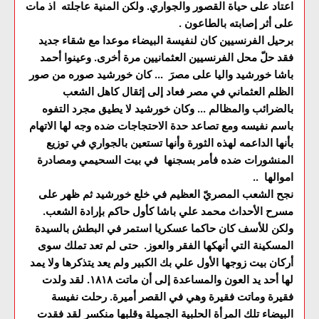
اعتاد على حياة القصور والجواري. ولكن المنية عاجلته اذ مات
على أثر إصابته بالطاعون .
برحيل الفرنسيين كان لنفيسة البيضاء موعدا مع شقاء جديد
فقد حلّ محل الفرنسيين العثمانيين مرة أخرى. وعينوا أحمد
باشا خورشيد واليا على مصرَ ... كان خورشيد صوره من صور
الظلم العثماني في مصر فعاد إلى إثقال كاهل الشعب
بالضرائب والمظالم ... وكان خورشيد لا يطيق مجرد التفوه
باسم نفيسه ومع تصاعد حدة الاحتجاجات ضده وجه لها الاتهام
بأنها الداعمه لهذه الثورة وأنها تستعين بالجواري في توزيع
المنشورات ضده فأمر بسجنها في بيت السحيمي ومصادرة
اموالها ..
نجح الشعب المصريّ العظيم في خلع خورشيد ثم ظهر على
مسرح الأحداث محمد علي باشا كأول حاكم بإرادة الشعب.
ولكن للأسف كان حاكما عسكريا استمر في البطش بالسيدة
المسكينة التي أنهكها الفقر والعوز. حتى لم تعد تملك سوى
أركان بيت زوجها الأول علي بك الكبير ولم يعد يتذكرها ولا يمد
لها أحد يد العون والمساعدة إلى أن ماتت ١٨١٨. لقد ولدت
فقيرة وماتت فقيرة وهي في القصر أميرة. رحلت نفيسة
البيضاء تلك المرأة الحلبية الجميلة وقلبها منكسر لقد فقدت