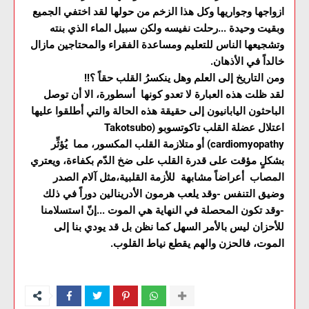
ازواجها وجواريها وكل هذا الزخم من حولها لقد اختفي الجميع
وبقيت وحيدة ...رحلت نفيسه ولكن سبيل الماء الذي بنته
وتشجيعها الناس للتعليم ومساعدة الفقراء والمحتاجين مازال
خالداً في الأذهان.
ومن التاريخ إلى العلم وهل ينكسرُ القلب حقاً ؟!!
لقد ظلت هذه العبارة لا تعدو كونها أسطورة، الا أن توصل
الباحثون اليابانيون إلى حقيقة هذه الحالة والتي أطلقوا عليها
اعتلال عضلة القلب تاكوتسوبو (Takotsubo
cardiomyopathy) أو متلازمة القلب المكسور، مما يُؤثِّر
بشكلٍ مؤقت على قدرة القلب على ضخ الدّم بكفاءة، ويعتري
المصاب أعراضاً مشابهة للأزمة القلبية،مثل آلام الصدر
وضيق التنفس -وقد يلعب هرمون الأدرينالين دوراً في ذلك
-وقد تكون المحصلة في النهاية هي الموت ...إنّ استسلامنا
للأحزان ليس بالأمر السهل كما نظن بل قد يودي بنا إلى
الموت، فالحزن والهم يقطع نياط القلوب.