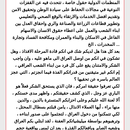
المنظمات الدولية حقول خاصة ، تتحدث فيه عن القفزات
النوعية في مجالات الحفاظ على سيادة الوطن وتحقيق الامن
وتقديم افضل الخدمات والارتقاء بالوقع الصحي والتعليمي
وتطوير قطاعات الزراعة والصناعة والري واحقاق العدل بين
ابناء الشعب والعمل على اعطاء حقوق الانسان والاسهام
الفاعل في الاسكان والبناء والعمران ومكافحة الفساد وتجارة
المخدرات ، الخ ...
بعد كل هذا هل لديكم شك في انكم قادة المرحلة الافذاذ ، وهل
تشكون في انكم من اوصل العراق الى ماهو عليه ، وان واجب
الشكر والامتنان يقع على كل فرد من ابناء الشعب العراقي ،
إم انكم غير متيقنين من قدراتكم الفذة فيما انجزتم ، التي عجز
العالم باسره عن تحقيها ؟
لكي تعرفوا حقيقة امركم ، فان الذي يستحق الشكر فعلاً هو
الباري عز وجل ، الذي كشف حقيقتكم ، واظهر مدى خستكم ،
ألا لعنة الله عليكم وعلى احزابكم المتسترة بالدين ، والدين
منها براء ، أيها العملاء الانذال ، يامن قبلتم بسطال المحتل ،
لكي تتمكنوا من دخول العراق ، لتجثموا على صدور ابناءه ،
وترهبوهم بواسطة ميليشياتكم العفنة ، لقد ابتلي بكم العراق
وشعبه الصابر وبافعالكم القذرة ، بعد ان لمس بواقعبة حجم