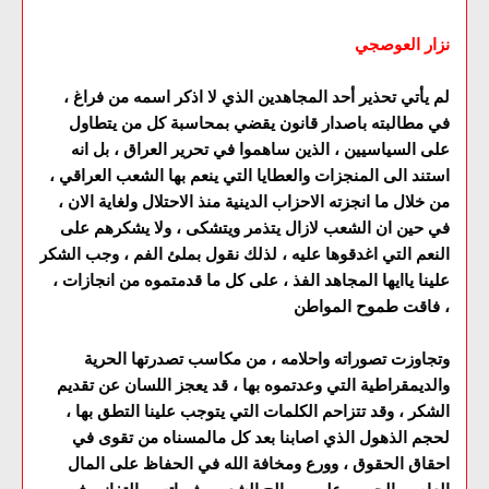
نزار العوصجي
لم يأتي تحذير أحد المجاهدين الذي لا اذكر اسمه من فراغ ،
في مطالبته باصدار قانون يقضي بمحاسبة كل من يتطاول
على السياسيين ، الذين ساهموا في تحرير العراق ، بل انه
استند الى المنجزات والعطايا التي ينعم بها الشعب العراقي ،
من خلال ما انجزته الاحزاب الدينية منذ الاحتلال ولغاية الان ،
في حين ان الشعب لازال يتذمر ويتشكى ، ولا يشكرهم على
النعم التي اغدقوها عليه ، لذلك نقول بملئ الفم ، وجب الشكر
علينا ياايها المجاهد الفذ ، على كل ما قدمتموه من انجازات ،
فاقت طموح المواطن ،
وتجاوزت تصوراته واحلامه ، من مكاسب تصدرتها الحرية
والديمقراطية التي وعدتموه بها ، قد يعجز اللسان عن تقديم
الشكر ، وقد تتزاحم الكلمات التي يتوجب علينا التطق بها ،
لحجم الذهول الذي اصابنا بعد كل مالمسناه من تقوى في
احقاق الحقوق ، وورع ومخافة الله في الحفاظ على المال