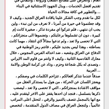
العام ، والحرص على مصالح الشعب وثرواته ، والتفاني في
تقديم افضل الخدمات ، وبذل الجهود الاستثنائية في البناء
والتطوير في كافة مجالات الحياة ...
لكل ما تقدم وجب الشكر علينا ياقادة العراق الجديد ، وكيف لا
وقد جعلتمونا في حيرة من أمرنا ، لا نعرف من اين نبدء ، واين
يجب ان ننتهي ، فلم تتركوا اي مفردة تذكر ، صغيرة كانت إم
كبيرة ، دون ان تشملوها برعايتكم ، وتضموها الى منجزاتكم ،
التي لا تحصى ولا تعد ، ولم تدعوا مجالاً لاي انتقاد ، مهما كانت
بساطته ، وهذا ليس بجديد عليكم ، فانتم رمز الوطنية في
الدفاع عن العراق وشعبه ، ضد اعدائه الفرس المجوس ، خلال
معارك القادسية الثانية ، وكيف لا وانتم من قاوم المد الايراني
، وتصدى له بكل شجاعة وحزم ، وذاد عن كرامة الوطن والامة
العربية ...
صدقاً عندما نتذكر افعالكم ، تتزاحم الكلمات في وصفكم ،
ويعجز اللسان عن الحركة ، من هول ما يستذكر العقل من
مواقف الاشادة بمنجزاتكم ، التي لا تحصى ولا تعد ، ليصعب
ذكرها بتسلسل ، فنجد ان احدها يقفز على الاخر ليتقدم عليه ،
مع انها بالمجمل تتصف بالتميز والرقي ، لتحتل اعلى المراتب
عالمياً ، ولتجعل العراق في مصاف الدول المتقدمة ، لتخصص