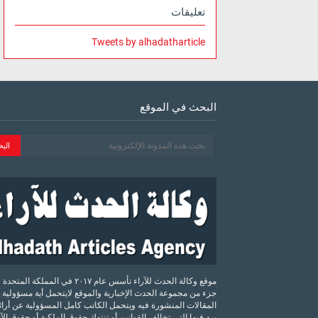
تعليقات
Tweets by alhadatharticle
البحث في الموقع
موقع وكالة الحدث للآراء تأسس عام ٢٠١٧ في المملكة الم
جزء من مجموعة الحدث الإخبارية والموقع لايتحمل أية مسؤولية 
المقالات المنشورة فيه ويتحمل الكاتب كامل المسؤولية عن أرائه
يرد فيها التي تخالف القوانين أو تنتهك حقوق الملكية أو حقوق ال