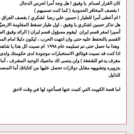
كان القرار لصدام يا وفيق ! هل وجه أمرا لحرس الدجال
( كما كنت تسميهم ) بقصف المخافر الحدودية !
ام أعطى أمرا للطيار ( حسين علي رضا لشكري ) بقصف العراق !
هل تذكر حسين لشكري يا وفيق ، اول طيار تسقط المقاومة الارضيّة 
أسيرا لمقر قسم ايران ليقوم مسؤول قسم ايران ( الرائد وفيق الس
القسم بالتحفظ عليه حتى وان انتهت الحرب ، ليكون دليلا امام الم
وهذا ما حصل حتى تم تسليمه عام ١٩٩٨ ام نسيت كل هذا يا شاهد الزور
اذا كنت قد نسيت فوثائق الاستخبارات موجودة لدى حكومتك ولدى 
مقرف يدعو للشفقة ) ولن ينسى لك ماضيك الوحيد المشرف ، أما تز
بتزويره وتشويهه مقابل دولارات تحصل عليها من كتاباتك أما المن
للذليل
اما قصة الكويت التي كتبت عنها فسأعود لها في وقت لاحق