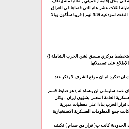
الى محل إقامة ( خميني ) طالبا منه إيقاف
يلة الثلاث عشر عام التي قضاها في العراق
تفت لمودعيه قائلا لهم ( قريبا سأكون وبالا
{{ المعارك الحدودية التي بدأت 9/4/1980 بدأت ب( قرار من صدام ) بتخطيط مركزي مسبق لشن الحرب الشاملة
ك ان تذكره ام ان موقع الشرف لا يذكر عند
 ان عمه سليماني لن ينساه له ) هو ضابط قسم
عسكرية العامة المعني بشؤون ايران ، وكان
ت قرار الحرب بناءا على معطيات مديرية
كانت جمع المعلومات العسكرية الاستخبارية
ارك الحدودية كانت ب( قرار من صدام ) فكيف