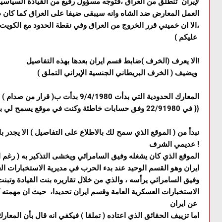
لإيران تنطلق من العراق ،فتوجه مسؤول رفيع من القيادة السياسية 
العمل المعارض ضد الشاه وانه سيبقى ضيفا على العراق كما كان ط
،الا ان خميني قرر الخروج من العراق وفي نقطة الحدود مع الكويت ال
عليكم )
الا يعرف (الخرف )ضابط قسم ايران بعدها بهذه التفاصيل!
ويضيف ( الخرف البريطاني الجنسية الإيراني التملق )
في 22/91980 وفق حسابات خاطئة وكنت في موقع يسمح لي بالإطلاع على تفصيلاتها }}
نبدأ من ( الموقع الذي سمح لك بالاطلاع على التفاصيل ) الا يجدر ب
عديمي الشرف !
الموقع الذي كان يشغله وفيق السامرائي ويخشى التذكير به ( رغم
ايران وهو القسم الوحيد عند بدء الحرب في مديرية الاستخبارات ال
وفيق السامرائي يرأسه ، والذي من خلال تقاريره بنت القيادة وتبن
الاستخبارات العسكرية العامة وقسم ايران تحديدا، حيث ان مهمته 
عن ايران
اما تزييف الحقائق الذي اعتاده ( تملقا ) فيكفي انه قال بأن المع