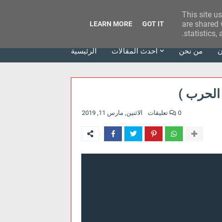
This site u
وكالة الحدث للآراء
are shared 
LEARN MORE
GOT IT
statistics,
ن
من نحن
أحدث المقالات
الرئيسية
 الحرب )
0 تعليقات
الاثنين, مارس 11, 2019