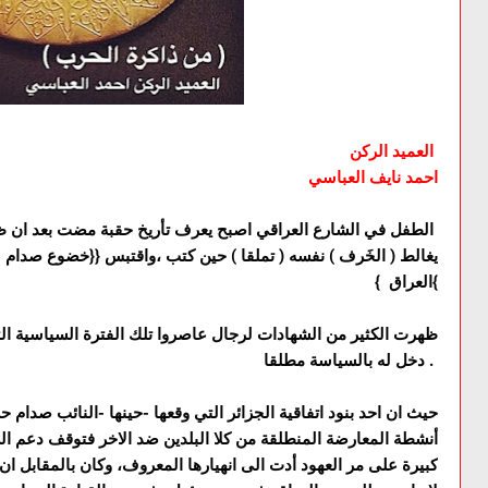
العميد الركن
احمد نايف العباسي
الطفل في الشارع العراقي اصبح يعرف تأريخ حقبة مضت بعد ان ظهر كل شئ كان خاف
يغالط ( الخَرف ) نفسه ( تملقا ) حين كتب ،واقتبس {{خضوع صدام ل
العراق }{
ظهرت الكثير من الشهادات لرجال عاصروا تلك الفترة السياسية التي ك
دخل له بالسياسة مطلقا .
حيث ان احد بنود اتفاقية الجزائر التي وقعها -حينها -النائب صدام
أنشطة المعارضة المنطلقة من كلا البلدين ضد الاخر فتوقف دعم ال
كبيرة على مر العهود أدت الى انهيارها المعروف، وكان بالمقابل ا