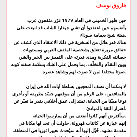
فاروق يوسف
حين ظهر الخميني في العام 1979 غرّر مثقفون عرب
بأنفسهم حين اعتقدوا أن تشي جيفارا الشاب قد انبعث على
هيئة شيخ بعمامة سوداء.
هناك قدر هائل من السخرية في ذلك الاعتقاد الذي كشف عن
حقائق مريرة تتعلق بشخصية المثقف العربي ومستويات
حصانته الفكرية ومدى قدرته على التمييز بين الخير والشر،
وبين التقدّم والتخلّف، بما يحمل على الشك بسلامة صفته كونه
صوتا مختلفا لمن لا صوت لهم وشاهد عصره.
لا يمكننا أن نصف المعجبين بسلطة آيات الله في إيران
بالمنافقين، على الرغم من أن موقفهم جسّد بطريقة أو بأخرى
نوعا مبيّتا من الخيانة، تمتد إلى عمق أخلاقي بقدر ما تعبّر عن
اهتزاز الثقة بالمبادئ.
سأفترض أنهم كانوا أضعف من أن يمارسوا الخيانة.
إنهم عبارة عن كائنات مُهرولة، حاولت أن تجد لها مكانا في
مقدمة مشهد، خُيّل إليها أنه سيُحدث تغييرا ثوريا في المنطقة.