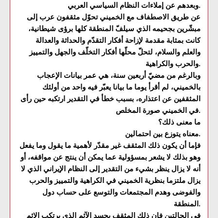
وبعدهم عن إملاءات النظام السياسي العربي.
عن طريق الاصطفاف مع الخميني تحوّل مثقفون عرب إلى
مبشّرين بجحيمه الذي سيلفّ المنطقة كلها برؤى شيطانية،
كانت بمثابة مقدمة لإزاحة أفكار التقدّم والحداثة والعدالة
والعلم والسلام، لتحلّ محلّها أفكار التخلّف والجهل والتمييز
والحرب والكراهية.
وبالرغم من مضيّ أربعين سنة، هي عمر بيانات الإعجاب
بالخميني، لم أقرأ يوما ما بيانا يعبّر فيه واحد من أولئك
المثقفين عن اعتذاره، بسبب خطأ في التقدير ارتكبه حين رأى
في الخميني صورة المخلص.
ما معنى ذلك؟
معناه يتوزع بين احتمالين.
فإما أن يكون ذلك المثقف غير مقدّر لأهمية ما يقول وما يفعل
وهو بذلك لا يشعر بمسؤولية عما يمكن أن ينتج عن مواقفه، أو
أنه لا يزال ينظر بشيء من التقدير إلى النظام الإيراني الذي لا
يزال ملتزما بنظرية الخميني في الكراهية والتمييز والحرب
والفوضى وهدم المجتمعات والتوسع على حساب دول
المنطقة.
في الحالتين فإن ذلك المثقف يجسد الآثم الذي يرتكب الإثم