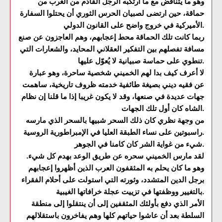
وهو ما يتناقض مع ما ارتكبه الرجل القادم من الغرب من
حماقة، حين ارتضى لصبيان الحرس الثوري أن يحتلوا السفارة
الأميركية في خروج واضح على القانون الدولي.
ربما كانت تلك الحماقة محط إعجابهم، وهم العاجزون عن صنع
مسافة تفصلهم بين التفكير العقلاني المحايد، والشعارات التي
تنطوي على حماسة صبيانية لا يُعوّل عليها.
لا أعرف كيف بدا لهم الخميني شخصية ساحرة، وهو عبارة
عن فقيه ديني بصيغة طائفية خدمته ظروف تاريخية، ساهمت
جهات عديدة في صنعها، وقد لا يكون غريبا إذا ما قلنا إن نظام
الشاه كان أول تلك الجهات.
من وجهة نظري كان ذلك السحر شبيها بالسحر الذي مارسه
راسبوتين على نساء الطبقة العليا في الإمبراطورية الروسية.
شيء من غواية الشر كان كامنا في الجوهر.
لقد مارس الخميني سحره عن طريق الوعد بهدم كل شيء.
وهو ما كان يحلم به المثقفون العرب الذين أظهروا إعجابهم
برجل الدين المتشدد، وثورته التي استولت على أحلام الفقراء
بالتغيير ووظفتها في تزييت عجلة خرافاتها الغيبية.
الأمر الذي دفع بأولئك المثقفين إلى أن ينتقلوا إلى منطقة
السلطة بعد أن عاشوا حياتهم كلها وهم يفاخرون باستقلالهم