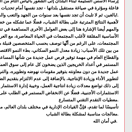
إرساء الأسس السليمة لبناء البلدان إلى الشعور باليأس التام من ا
فاعلة ومؤثرة في صياغة مستقبل بلدانها - تجد نفسها أمام تحديات خ
بالغبن، ثم لا تلبث أن تجد نفسها بعد سنوات من الجهد والتعب والدراسة وسهر الليالي من دون أمل في الحياة!.
لأهمية النتائج المترتبة على بطالة الشباب، فضلًا عما تشكله من 
والمهم أيضا الإشارة هنا إلى بعض العوامل الأخرى المساهمة في تنمية
الأساسية المقلقة لأغلب المجتمعات في الحياة المعاصرة، مع العرض
المجتمعات، على الرغم من أنَّها توصف بحسب المتخصصين قنبلة موقو
من بين تلك الأسباب: زيادة معدل النمو السكاني، بطء النمو الاقتصا
والقطاع العام في مهمة توفير فرص عمل جديدة من شأنها المساعد
المستمر في أعداد الخريجين الذين يضخون كل عام إلى سوق العم
عمل جديدة من دون معاونته بتوفير مقومات نهوضه وتطويره، والتي 
لتطوير الأداء وزيادة الإنتاجية، بالإضافة إلى عدم الالتزام بتقدي
إلى ذلك تواضع معدلات زيادة انتاجية العمل، وخيبة إدارة الاستثمار 
الاستثمارات الأجنبية، فضلًا عن الانخفاض المستمر في الطلب على ال
معطيات التقدم التقني المتسارع.
تأسيسًا لما تقدم، فإنَّ القياداتَ الإدارية في مختلف بلدان العالم،
معالجات مناسبة لمشكلة بطالة الشباب.
في أمان الله.