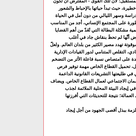
لمستقبل؛ لأنَّ تلك القوى - المفترض أن تكون
طيرة، حيث تبدأ حياتها بالإحباط والشعور
خطورة على المجتمع الإنساني، أجد من المناسب
 مشكلة البطالة التي تُعَدّ من أهم القضايا
 أنَّها لم تحظَ بنقاش جاد في أغلب
تة تهدد مصير الكثير من بلدان العالم. ولعلّ
دي، التقلص المتنامي لدور القيادات الإدارية
ة على امتصاص نسبة فاعلة الأثر من التضخم
ل، تحميل القطاع الخاص مهمة توفير فرص
في طليعتها التشريعات القانونية الداعمة
م الضمان الاجتماعي لعمال القطاع الخاص. ويضاف
في إيجاد البيئة المحلية الملائمة لجذب
عمالة؛ نتيجة للتحديثات التي أفرزتها
 ملزمة ببذل أقصى الجهود من أجل إيجاد