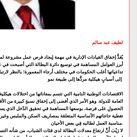
لطيف عبد سالم
يُعَدُّ إخفاق القيادات الإدارية في مهمة إيجاد فرص عمل مشروعة ل
أبرز العوامل المساهمة في توسيع دائرة البطالة التي أصبحت في عا
تداعياتها أغلب الحكومات في مختلف أرجاء المعمورة؛ بالنظر لارتبا
إلى أسبابٍ هيكلية مردُّها إلى طبيعة نمو
الاقتصادات الوطنية النامية التي تتسم بمعاناتها من اختلالات هيكلية
العامة للدولة. وهو الأمر الذي أفضى إلى إخفاق نسبةٍ كبيرة من الأفر
الحصولِ على فرصة، بوسعها المساهمة في تحقيق الدّخل الذي يس
تغطية حاجاتهم الأساسية المتعلقة بمصاريف السكن والملبس وغيرها
مناسبة العمل لطالبه فِي بعض الأحيان.
لا رَيْبَ أَنَّ ارتفاعَ معدلات البطالة لدى فئات الشباب، من شأنه ا