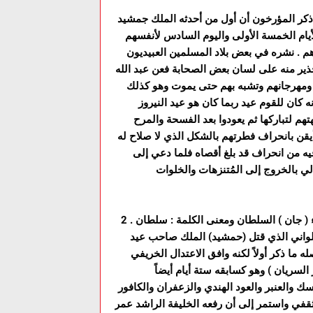
د ذكر المؤرخون أن أول من أحدثه الملك جمشيد
أيام الخمسة الأولى واليوم السادس لأنفسهم
م . نشره في بعض بلاد المسلمين العبيديون
حذير منه على لسان بعض الصحابة فعن عبد الله
هم ومهرجانهم وتشبه بهم حتى يموت وهو كذلك
يهقي في السنن الكبرى ( 9 / 234 ) ويروى أنه كان للقوم عيد ربما كان هو عيد النيروز
تهم لتباركها ثم يعودوا بعد الفسحة والمرح
أيقن بانحراف فطرتهم بالشكل الذي لا صلاح له
فيه من انحراف قد بلغ أقصاه فلما دعي إلى
2 . عيد المهرجان : كلمة ( مهرجان ) مركبة من ( المهر ) ومعناه : الوفاء ( جان ) السلطان ومعنى الكلمة : سلطان
لعلواني الذي قتل (حمشيد) الملك صاحب عيد
له ما ذكر أولاً لكنه وافق الاعتدال الخريفي
 تشرين الأول من شهور السريان ) وهو كسابقه ستة أيام أيضاً
سك والعنبر والعود الهندي والزعفران والكافور
قفي واستمر إلى أن رفعه الخليفة الراشد عمر