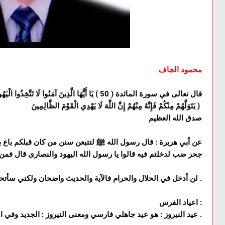
محمود الجاف
قال تعالى في سورة المائدة ( 50 ) يَا أَيُّهَا الَّذِينَ آمَنُوا لَا 
يَتَوَلَّهُمْ مِنْكُمْ فَإِنَّهُ مِنْهُمْ إِنَّ اللَّهَ لَا يَهْدِي الْقَوْمَ الظَّالِمِينَ )
صدق الله العظيم
عن أبي هريرة : قال رسول الله ﷺ لتتبعن سنن من كان قبلكم باع بب
جحر ضب لدخلتم فيه قالوا يا رسول الله اليهود والنصارى قال فمن 
لن أدخل في الحلال والحرام فالآية والحديث واضحان ولكني سأتحدث عن هذا العيد لأبين لأي الشعوب هو تاريخيا .
اعياد الفرس :
1 . عيد النيروز : هو عيد جاهلي فارسي ومعنى النيروز : الجديد وفي اللغة السريانية : العيد .