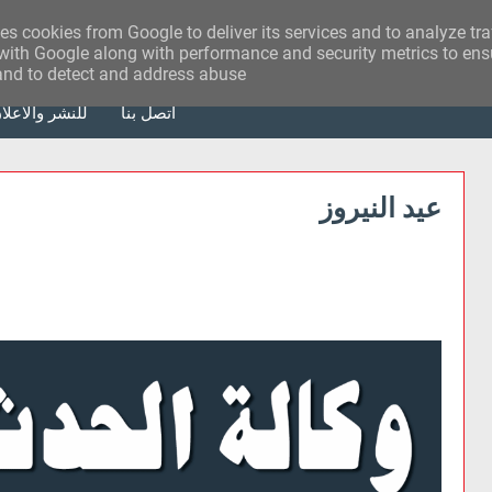
ses cookies from Google to deliver its services and to analyze tr
with Google along with performance and security metrics to ensu
 and to detect and address abuse.
أتصل بنا
للنشر والاعلا
عيد النيروز