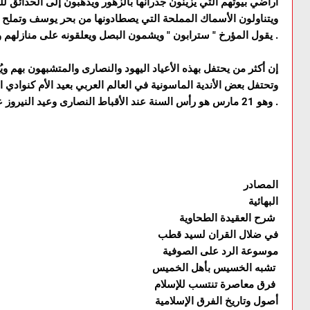
أراضي بيوتهم التي يزينون جدرانها بالزهور ويذهبون إلى الحدائق لل
ويتناولون الأسماك المملحة التي يصطادونها من بحر يوسف وتملح في
يقول المؤرخ " سترابون " ويشمون البصل ويعلقونه على منازلهم وحول أعناقهم للتبرك .
إن أكثر من يحتفل بهذه الأعياد اليهود والنصارى والمتشبهون بهم وي
وتحتفل بعض الأندية الماسونية في العالم العربي بعيد الأم كنوادي ال
وهو 21 مارس هو رأس السنة عند الأقباط النصارى وعيد النيروز عن الفرس المجوس .
المصادر
البهائية
شرح العقيدة الطحاوية
في ضلال القران لسيد قطب
موسوعة الرد على الصوفية
تشبه الخسيس بأهل الخميس
فرق معاصرة تنتسب للإسلام
أصول وتاريخ الفرق الإسلامية