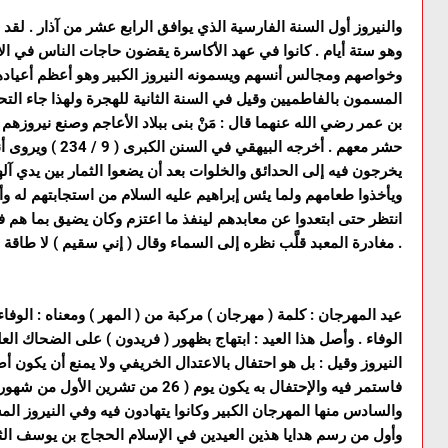
والنيروز أول السنة الفارسية الذي يوافق الرابع عشر من آذار . لق
وهو ستة أيام . كانوا في عهد الأكاسرة يقضون حاجات الناس في ال
وخواصهم ومجالس أنسهم ويسمونه النيروز الكبير وهو أعظم أعياده
المسمون بالفاطميين وقيل في السنة الثانية للهجرة ولهذا جاء الت
بن عمر رضي الله عنهما قال : مَنْ بنى ببلاد الأعاجم وصنع نيروز
حشر معهم . أخرجه الب
يخرجون فيه إلى الحدائق والخلوات بعد أن يضعوا الثمار بين يدي آله
ويأخذوا طعامهم ولما يئس إبراهيم عليه السلام من استجابتهم له و
انتظر حتى ابتعدوا عن معابدهم لينفذ ما اعتزم وكان يضيق بما هم 
مغادرة المعبد قلَّب نظره إلى السماء وقال ( إني سقيم ) لا طاقة لي بالخروج إلى المُتنزهات والخلوات .
الوفاء . وأصل هذا العيد : ابتهاج بظهور ( فريدون ) على الضحاك ا
النيروز وقيل : بل هو احتفال بالاعتدال الخريفي ولا يمنع أن يكون أص
فاستمر فيه والإحتفال به يكون يوم ( 26 من
والسادس منها المهرجان الكبير وكانوا يتهادون فيه وفي النيروز الم
وأول من رسم هدايا هذين العيدين في الإسلام الحجاج بن يوسف الث