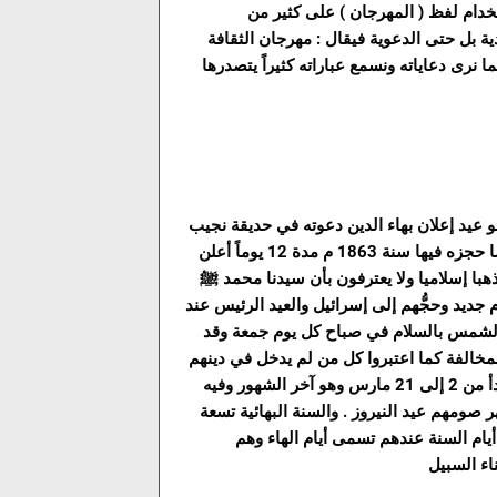
خدام لفظ ( المهرجان ) على كثير من
ية بل حتى الدعوية فيقال : مهرجان الثقافة
رى دعاياته ونسمع عباراته كثيراً يتصدرها
21 نيسان . ابريل . إلى 2 أيار . مايو . وهو عيد إعلان بهاء الدين دعوته في حديقة نجيب
باشا بالعراق التي سماها حديقة الرضوان لأن والي بغداد نجيب باشا حجزه فيها سنة 1863 م مدة 12 يوماً أعلن
مذهبا إسلاميا ولا يعترفون بأن سيدنا محمد ﷺ
م جديد وحجُّهم إلى إسرائيل والعيد الرئيس عند
ل الشمس بالسلام في صباح كل يوم جمعة وقد
مخالفة كما اعتبروا كل من لم يدخل في دينهم
كافراً حلال الدم . ويصومون شهرا بهائيا واحدا هو شهر العلا الذي يبدأ من 2 إلى 21 مارس وهو آخر الشهور وفيه
صومهم عيد النيروز . والسنة البهائية تسعة
عشر يوماً ومجموع ذلك 361 يوماً وبقية أيام السنة عندهم تسمى أيام الهاء وهم