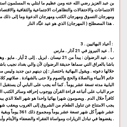
بن عبد العزيز رضي الله عنه ومن عظيم ما ابتلي به المسلمون است
الاجتماعات والاحتفالات والتظاهرات الاجتماعية والثقافية والاقتصاد
ومهرجان التسوق ومهرجان الكتب ومهرجان الدعوة وما إلى ذلك مما ن
هذا المصطلح ( المهرجان) الذي هو عيد عبَّاد النار .
3 . أعياد البهائيين :
أ . عيد النيروز في 21 آذار . مارس .
ب . عيد الرضوان : يبدأ من 
خلالها دعوته . ويقول البهائية باختصار : إن دينهم دين جديد وليس 
خاتم الأنبياء وبالصلاة والحج والصوم ولا حتى بالشهادة . صلاتهم كلا
البابية مدته تسعة عشر يوماً . كما أنه يجب على البابي أن يستقب
حرم الباب على أتباعه قراءة القرآن ووجوب إحراقه وسائر الكتب ال
يجب الامتناع عن تناول الطعام من الشروق إلى الغروب ويعقب شهر 
عشر شهراً كل شهر تسعة 
يقضوها في تبادل الزيارات ومواساة الفقراء والضعفاء والأيتام وأبناء السبيل .