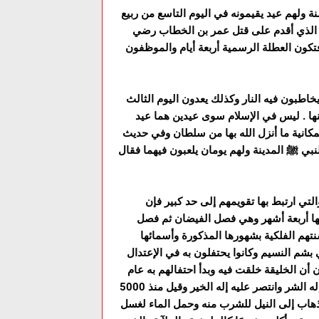
نة ولهم عيد يقيمونه في اليوم التاسع من ربيع
ي ) الذي أقدم على قتل عمر بن الخطاب رضي
ز فتكون العطلة الرسمية أربعة أيام والموظفون
يخاطبون فيه النار وكذلك يعدون اليوم الثالث
ها . ليس في الإسلام سوى عيدين هما عيد
والمكانية ما أنزل الله بها من سلطان وفي حديث
نبي ﷺ المدينة ولهم يومان يلعبون فيهما فقال
التي ارتبط بها تقويمهم إلى حد كبير فإن
ها أربعة أشهر وهي فصل الفيضان ثم فصل
نتهم الفلكية بشهورها المذكورة وأسمائها
بشم النسيم وكانوا يحتفلون به في الإعتدال
ن الخليقة خلقت فيه وبدأ احتفالهم به عام
2700 ق . م وذلك في يوم 27 برمودة الذي مات فيه الإِله " ست " إله الشر وانتصر عليه إله الخير وقيل منذ 5000
ذهاب إلى النيل للشرب منه وحمل الماء لغسل