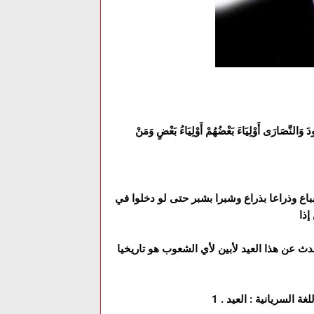
تَتَّخِذُوا الْيَهُودَ وَالنَّصَارَى أَوْلِيَاءَ بَعْضُهُمْ أَوْلِيَاءُ بَعْضٍ وَمَنْ
اع وذراعا بذراع وشبرا بشبر حتى لو دخلوا في
إذا