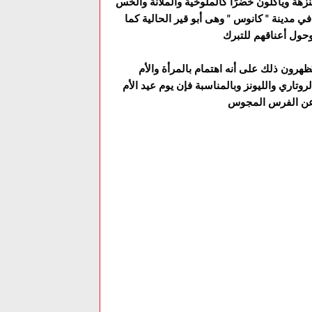
نزهة ويأكلون خضرًا كالملوخية والملآنة والخس
 مدينة " كانوس " وهى أبو قير الحالية كما
ُظهرون ذلك على أنه اهتمام بالمرأة والأم
روتاري والليونز وبالمناسبة فإن يوم عيد الأم