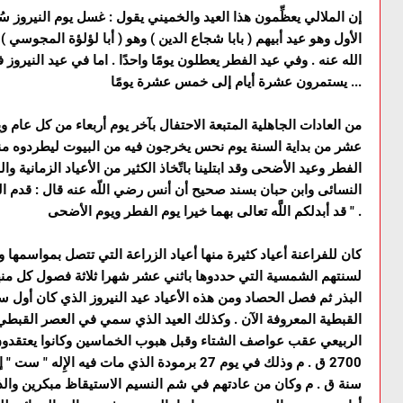
إن الملالي يعظِّمون هذا العيد والخميني يقول : غسل يوم النيروز سُ
الأول وهو عيد أبيهم ( بابا شجاع الدين ) وهو ( أبا لؤلؤة المجوس
الله عنه . وفي عيد الفطر يعطلون يومًا واحدًا . اما في عيد النيرو
يستمرون عشرة أيام إلى خمس عشرة يومًا ...
من العادات الجاهلية المتبعة الاحتفال بآخر يوم أربعاء من كل عام و
عشر من بداية السنة يوم نحس يخرجون فيه من البيوت ليطردوه من
الفطر وعيد الأضحى وقد ابتلينا باتّخاذ الكثير من الأعياد الزمانية 
النسائى وابن حبان بسند صحيح أن أنس رضي اللّه عنه قال : قدم ال
" قد أبدلكم اللَّه تعالى بهما خيرا يوم الفطر ويوم الأضحى .
كان للفراعنة أعياد كثيرة منها أعياد الزراعة التي تتصل بمواسمها و
لسنتهم الشمسية التي حددوها باثني عشر شهرا ثلاثة فصول كل من
البذر ثم فصل الحصاد ومن هذه الأعياد عيد النيروز الذي كان أول س
القبطية المعروفة الآن . وكذلك العيد الذي سمي في العصر القبطي 
الربيعي عقب عواصف الشتاء وقبل هبوب الخماسين وكانوا يعتقدون أ
سنة ق . م وكان من عادتهم في شم النسيم الاستيقاظ مبكرين وال