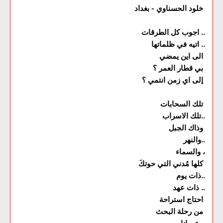
خلود الحسناوي - بغداد
اجوب كل الطرقات ..
اتيه في ظلماتها ..
الى اين يمضي
بي قطار العمر ؟
إلى اي زمن انتمي ؟
تلك السحابات
تلك الاسراب..
وذاك الجبل
والنهر..
والسماء ،
كلها مُدني التي حوتكَ
ذات يوم..
ذات عهد ..
احتاج استراحة
من رحلة البحث