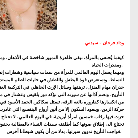
وداد فرحان - سيدني
كيفما يُحتفى بالمرأة، تبقى ظاهرة التمييز شاخصة في الأذهان، و
ومقدرات الحياة.
ومهما يحمل اليوم العالمي للمرأة من سمات سياسية وشعارات إنس
التسلط، وتستعرض قوة البطش واللطش في حلبات الظلم المستديم. 
جدران مهام المنزل، ترهقها وسائل الإرث الجاهلي في التركيبة ال
التأريخ، وتصم آذانها عن سيرته التي تؤكد دور بلقيس وعشتار في مم
من انكسارها كقارورة بالغة الرقة، تستل سكاكين الحقد الأسود في
حركة الزمن، ويسود السكون إلا من أنين أرواح البنفسج التي غادر
حزت فيها رقاب خمسين امرأة أيزيدية. في اليوم العالمي، لا تحتاج 
تحتاج الى إطلاق صوتها كما أطلقته سيدات النساء بالمطالبة بحقو
فواجب التأريخ تدوين سيرتها، بدلا من أن يكون شيطانا أخرس.