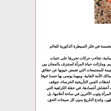
منغمسة في فكر السيطرة الذكورية للعالم
انية، تتثاءب حركات تحررها على عتبات
ومازالت حياة المرأة تُستنزف بالمجان بين
عقيمة للمجتمعات التي تغمض عيونها عن حقائق
الك الأمة الفانية. ومهما يوصى بها حسنا خوفا
 لحظات الجبن التأريخية الخرساء، تتوقف
ت أعشاش أجسادها، في حفلة الكراهية التي
المرأة وثوب الآخرين في ساحة أحلامها، بل
قهن، ولتدع التاريخ يدون كل صيحات الحق،