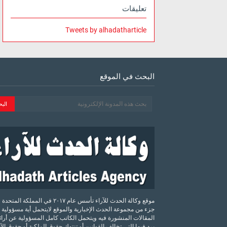
تعليقات
Tweets by alhadatharticle
البحث في الموقع
موقع وكالة الحدث للآراء تأسس عام ٢٠١٧ في المملكة الم
جزء من مجموعة الحدث الإخبارية والموقع لايتحمل أية مسؤولية 
المقالات المنشورة فيه ويتحمل الكاتب كامل المسؤولية عن أرائه
يرد فيها التي تخالف القوانين أو تنتهك حقوق الملكية أو حقوق ال