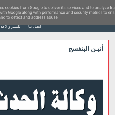
ses cookies from Google to deliver its services and to analyze tr
with Google along with performance and security metrics to ensu
 and to detect and address abuse.
أتصل بنا
للنشر والاعلا
أنيـن البنفسج