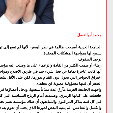
محمد أبوالفضل
الجامعة العربية أصبحت ظالمة في نظر البعض، لأنها لم تسع إلى توفي
يسمح لها بمواجهة المشكلات المعقدة.
توحيد الصفوف
رضاء أو صمت الكثير من القادة والزعماء على ما وصلت إليه مؤسسة
أنها كانت عاجزة تماما عن فعل شيء جيد في طريق الإصلاح ومواجهة 
اختراق الحواجز التي تحول دون القيام بدورها، لكن على الأقل تشعر 
الصغر أن لديها مسؤولية معنوية لن تنطفئ.
واجهت الجامعة العربية مآزق عدة منذ تأسيسها، ودخل أعضاؤها في
حافظت على كيانها الرمزي، وصمدت أمام الرياح السياسية التي كا
قبل كل قمة يتذكر المراقبون والمتابعون أن هناك مؤسسة تضم تحت ل
والكسل والتقاعس، لم ينتبه البعض لدورها الذي يجب أن تقوم به، ف