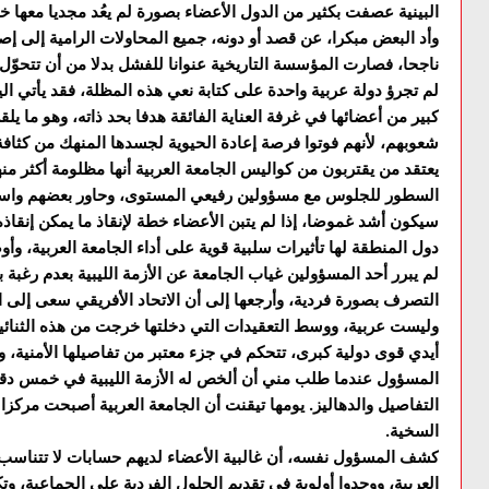
البينية عصفت بكثير من الدول الأعضاء بصورة لم يعُد مجديا معها 
وأد البعض مبكرا، عن قصد أو دونه، جميع المحاولات الرامية إلى إصلاح
ناجحا، فصارت المؤسسة التاريخية عنوانا للفشل بدلا من أن تتحوّل
لم تجرؤ دولة عربية واحدة على كتابة نعي هذه المظلة، فقد يأتي الي
كبير من أعضائها في غرفة العناية الفائقة هدفا بحد ذاته، وهو ما 
شعوبهم، لأنهم فوتوا فرصة إعادة الحيوية لجسدها المنهك من كثافة
يعتقد من يقتربون من كواليس الجامعة العربية أنها مظلومة أكثر
السطور للجلوس مع مسؤولين رفيعي المستوى، وحاور بعضهم واست
سيكون أشد غموضا، إذا لم يتبن الأعضاء خطة لإنقاذ ما يمكن إنقاذ
دول المنطقة لها تأثيرات سلبية قوية على أداء الجامعة العربية، وأ
لم يبرر أحد المسؤولين غياب الجامعة عن الأزمة الليبية بعدم رغبة 
التصرف بصورة فردية، وأرجعها إلى أن الاتحاد الأفريقي سعى إلى الت
وليست عربية، ووسط التعقيدات التي دخلتها خرجت من هذه الثنائية
أيدي قوى دولية كبرى، تتحكم في جزء معتبر من تفاصيلها الأمنية،
المسؤول عندما طلب مني أن ألخص له الأزمة الليبية في خمس دقا
التفاصيل والدهاليز. يومها تيقنت أن الجامعة العربية أصبحت مركز
السخية.
كشف المسؤول نفسه، أن غالبية الأعضاء لديهم حسابات لا تتناسب م
العربية، ووجدوا أولوية في تقديم الحلول الفردية على الجماعية، 