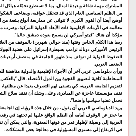
المشترك مهمة شاقة وبعيدة المنال، بما لا تستطيع تحمّله هياكل ا
من الظلم السياسي العام الذي قد تتحمّل عواقبه، ويضاعف الشكو
أوضح أيضا أن القوى الكبرى لا تتوانى عن ممارسة أنواع بشعة من 
معالمه في الأزمات الإقليمية ذات الأبعاد الدولية المركبة، وضرب مث
مؤكدا أن هناك “فيتو أميركي لن يسمح بعودة دمشق حاليا”.
ربط هذا الكلام الخاص وقتها (منذ حوالي شهرين) بالموقف من العلاق
الرئيس الأميركي دونالد ترامب بسيطرة إسرائيل على هضبة الجولان
الضغوط الدولية لم تتوقف منذ ظهور الجامعة في منتصف أربعينات 
الضعف العربي.
ورأى دبلوماسي عربي آخر أن الأجواء الإقليمية والدولية مناهضة للج
المتعاظمة كافية لتضييق الفجوة بين الدول الأعضاء، قال “بالعك
لتقزيم الجامعة العربية، كي يتسنى لهم التصرف بعيدا عن مظلتها،
تقف مؤسستنا عاجزة عن المبادرة، وعلى وشك أن تفقد سلاح الشجب
تحمل غضبا سياسيا واضحا”.
يريد الدبلوماسي العربي أن يقول، من خلال هذه الرؤية، إن الجامعة
ما عجز عن الوقوف أمامه أن الظلم الواقع عليها لم تجتهد في رفعه 
العربية إلى وسيلة لإظهار قدر من قوتها المعنوية، والتي يمكن أن 
في الارتفاع إلى مستوى المسؤولية في معالجة بعض المشكلات.