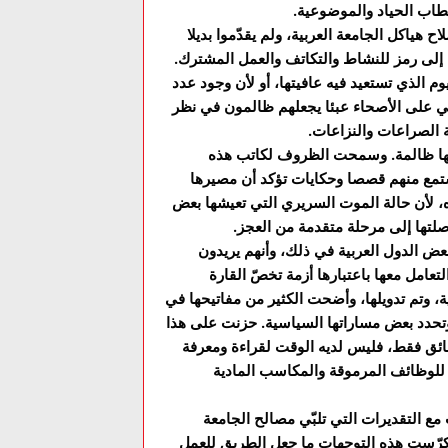
خطاب الحياد والموضوعية.
 هياكل الجامعة العربية، ولم يقدّموا بديلا
 إلى رمز للنشاط والتكاتف والعمل المشترك.
وم الذي تستعيد فيه عافيتها، أو لأن وجود عدد
يلقي على الأصحاء عبئا يجعلهم ظالمون في نظر
 الصراعات والنزاعات.
 منها ظالمة. وسمحت الظروف لكاتب هذه
مع منهم قصصا وحكايات تؤكد أن مصيرها
ه، لأن حالة الموت السريري التي تعيشها بعض
وصلتها إلى مرحلة متقدمة من العجز.
بعض الدول العربية في ذلك، وأنهم يريدون
عامل معها باعتبارها أزمة تخصّ القارة
، وتم تدويلها، وأضحت الكثير من مفاتيحها في
 وتحدد بعض مساراتها السياسية. حزنت على هذا
ئق فقط، فليس لديه الوقت لقراءة ومعرفة
ا للوظائف المرموقة والمكاسب المادية
ع التقديرات التي تلبّي مصالح الجامعة
وتكرّست هذه التوجهات ما جعل الطريق للعمل