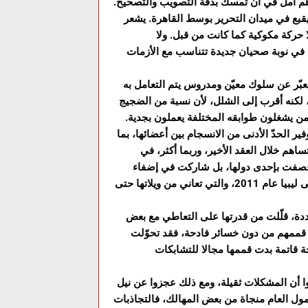
هم أمل في أن تمسك بدفة التصويب والتصحيح.
يقبع في ميدان التحرير بوسط القاهرة. يشعر
حركة مكوكية كما كانت من قبل. ولا
في نوبة صحيان جديدة تتناسب مع الأزمات
عبّر عن سلوك معيّن ومدروس يتم التعامل به
، لكنه أقرب إلى الشلل، لأن نسبة من الضجيج
من يشغلون طوابقه المختلفة يعملون بجدية.
ر الحدّ الأدنى من الانسجام بين أعضائها، بما
ساهم خلال العقد الأخير، وربما أكثر، في
ي عصفت بإحدى دولها، بل شاركت في إضفاء
مشروعية سياسية على الحملة العسكرية التي شنّها حلف الناتو على ليبيا عام 2011، والتي تعاني من ويلاتها حتى
دة، قلّلت من قدرتها على التعاطي مع بعض
 قممهم من دون خسائر فادحة، فقد تحوّلت
 قاتمة بدت قممها مجالا للتشابكات
ا أن المشكلات ثقيلة، ومع ذلك عجزوا عن نيل
مول العام منجاة من بعض المهالك، فالتجاذبات