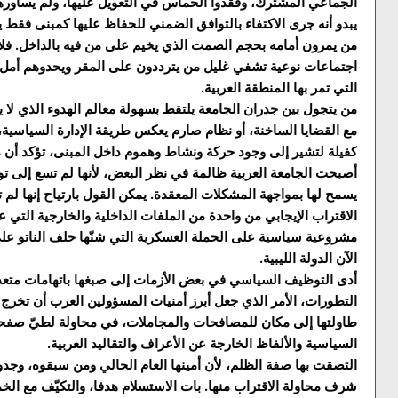
الجماعي المشترك، وفقدوا الحماس في التعويل عليها، ولم يساور
يبدو أنه جرى الاكتفاء بالتوافق الضمني للحفاظ عليها كمبنى فقط 
من يمرون أمامه بحجم الصمت الذي يخيم على من فيه بالداخل. فلا 
اجتماعات نوعية تشفي غليل من يترددون على المقر ويحدوهم أمل 
التي تمر بها المنطقة العربية.
من يتجول بين جدران الجامعة يلتقط بسهولة معالم الهدوء الذي لا ي
مع القضايا الساخنة، أو نظام صارم يعكس طريقة الإدارة السياسية
كفيلة لتشير إلى وجود حركة ونشاط وهموم داخل المبنى، تؤكد أن 
أصبحت الجامعة العربية ظالمة في نظر البعض، لأنها لم تسع إلى توفي
يسمح لها بمواجهة المشكلات المعقدة. يمكن القول بارتياح إنها لم ت
الاقتراب الإيجابي من واحدة من الملفات الداخلية والخارجية الت
الآن الدولة الليبية.
أدى التوظيف السياسي في بعض الأزمات إلى صبغها باتهامات متعد
التطورات، الأمر الذي جعل أبرز أمنيات المسؤولين العرب أن تخرج
طاولتها إلى مكان للمصافحات والمجاملات، في محاولة لطيّ صفحة
السياسية والألفاظ الخارجة عن الأعراف والتقاليد العربية.
التصقت بها صفة الظلم، لأن أمينها العام الحالي ومن سبقوه، وجدو
شرف محاولة الاقتراب منها. بات الاستسلام هدفا، والتكيّف مع الخ