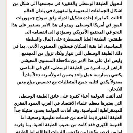
لتحويل الطبقة الوسطى والفقيرة في مجتمعها الى شكل من
اشكال الجماعات المعدومة والمقهورة في بلدان العالم
الثالث. كما يراد إعادة تشكيل الدولة وفق نموذج جمهوريات
الموز في أمريكا الوسطى. ويبدو ان هذا الامر مستمر على هذا
النحو في المجتمع الأمريكي وسيؤدي الى انقسامه الى
طبقتين: الطبقة العليا المسيطرة على المال والسلطة
السياسية، اما بقية السكان فيحتلون المستوى الأدنى، بما في
ذلك الطبقة الوسطى التي تنهار وتكاد تزول من المجتمع.
وليس ادل على هذا الامر من ملاحظة المستوى المعيشي
الراهن لرب اسرة من الطبقة الوسطى، كان في الماضي
يكتفي بممارسة عمل واحد يضمن له ولأسرته دخلاً مادياً
معقولاً يكفي لتلبية جميع المتطلبات مع تخصيص مبلغ معين
للادخار.
لقد ألقت العولمة أعباء كثيرة على عاتق الطبقة الوسطى
التي يعتبرها معظم علماء الاقتصاد في الغرب العمود الفقري
للديمقراطية السياسية. وقد أفادت العولمة بحدود ضئيلة جداً
الطبقة الفقيرة بما اتاحته من خدمات تعليمية وصحية. اما
الغنيمة الكبرى فقد كانت من نصيب الطبقة الغنية، بما وفرته
لها من فرص مكنتها من تكديس الثروات الطائلة، اما الطبقة