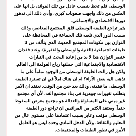
الوسطى فلم تحظ بنصيب عادل من تلك الفوائد، بل انها على
العكس من ذلك واجهت صعوبات كبرى، وأدى ذلك الى تدهور
دورها الاقتصادي والاجتماعي.
يثير تراجع الطبقة الوسطى قلق المجتمع المعاصر، وذلك
بسبب الدور الذي تلعبه تلك الجماعة في المحافظة على
التوازن بين مكونات المجتمع الحديث الذي يتألف من 3
طبقات اجتماعية (الغنية والوسطى والفقيرة). وعند فقدان
عنصر التوازن هذا لا بد من إعادة البحث في التيارات
الاقتصادية والاجتماعية التي حملتها رياح العولمة الى العالم.
ولكن هل زالت الطبقة الوسطى من الوجود تماماً على ما
تذهب اليه بعض الآراء؟ ام ان هناك املاً في ان تسترد الطبقة
الوسطى ما فقدته، وذلك بعد حين من الوقت. نعتقد ان الامر
يتطلب تغييرات جوهرية في بناء مجتمع الغد، لأن أي مجتمع
غير مبني على المساواة والعدالة هو مجتمع معرض للسقوط
حتماً. ويعتقد الكثير من المراقبين ان تراجع دور الطبقة
الوسطى مؤقت وعابر بسبب اعتمادها على مستوى عال من
التعليم والثقافة، ولأن الدخل المادي وحده ليس هو العامل
الأبرز في تطور الطبقات والمجتمعات.