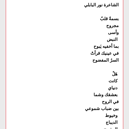
الشاعرة نور البابلي
بسمةُ قلبٌ
مجروح
وأسى
النبض
بما أخفيه يَبوح
في عينيك قرأتْ
السرُ المفضوح
هَلْ
كانت
دنياي
بعشقك وشما
في الروح
بين ضباب شموعي
وخيوط
الديباج