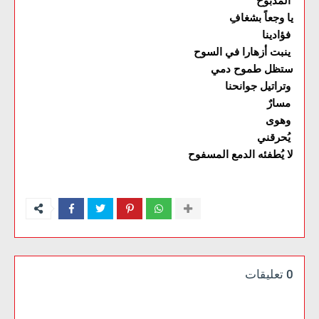
المذبوح
يا وجعاً بشغافِ
فؤادينا
ينبت أزهارا في السوح
ستظل طموح دمي
وتراتيل جوانحنا
مسارٌ
وهوى
يُحرقني
لا يُطفئه الدمع المسفوح
0 تعليقات