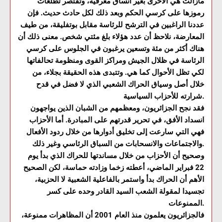
مازالت هي الأخرى بغير أنساق معرفية، وتقتصر تطلعات
رموزها على كرسي الحكم وبعد ذلك لكل حادث حديث. فإن
عددنا الراغبين في الترشح للرئاسة مقابل بوتفليقة، من طيف
المعارضة، نلاحظ أن عدد هؤلاء بلغ مئتي شخص. معنى ذلك أن
هناك أكثر من مئة وتسعين يرغبون في الجلوس على كرسي
الرئاسة في ظلال الجيش ومراكز القوى ومنظومة تحالفاتها
لكي تظل الأحوال كما هي. وتتبدى هذه الحقيقة بجلاء، من
خلال أصل وسياق الحراك الشعبي الذي لا فضل في قدح
شرارته للأحزاب السياسية.
فقد نجح الجزائريون، ومعظمهم من الشبان الذين يواجهون
انسداد الأفق، في تحرير قدرتهم على المبادرة. أما الأحزاب
فهي التي سارعت إلى تخليق أدوارها من خلال ردود الأفعال
والاجتماعات والانسحابات من السباق الرئاسي وغير ذلك.
وصحيح أن الأحزاب من خلال مساندتها للحراك الذي بدأ يوم
22 فبراير الماضي، أعطته زخما وزادته حماسة، لكن الصحيح
الأهم أن الحراك بدأ واستمر بالفاعلية الشعبية لا الحزبية،
تجسيدا لمقولة الشعب السيد القادر وحده على كسر
الممنوعات.
فالجزائريون يعلمون منذ العام 2001 أن المظاهرات ممنوعة،