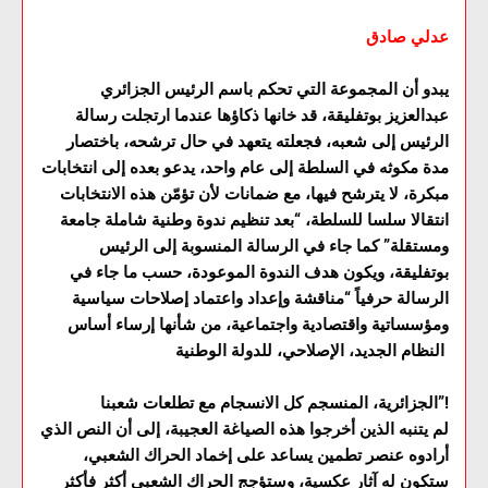
عدلي صادق
يبدو أن المجموعة التي تحكم باسم الرئيس الجزائري
عبدالعزيز بوتفليقة، قد خانها ذكاؤها عندما ارتجلت رسالة
الرئيس إلى شعبه، فجعلته يتعهد في حال ترشحه، باختصار
مدة مكوثه في السلطة إلى عام واحد، يدعو بعده إلى انتخابات
مبكرة، لا يترشح فيها، مع ضمانات لأن تؤمّن هذه الانتخابات
انتقالا سلسا للسلطة، “بعد تنظيم ندوة وطنية شاملة جامعة
ومستقلة” كما جاء في الرسالة المنسوبة إلى الرئيس
بوتفليقة، ويكون هدف الندوة الموعودة، حسب ما جاء في
الرسالة حرفياً “مناقشة وإعداد واعتماد إصلاحات سياسية
ومؤسساتية واقتصادية واجتماعية، من شأنها إرساء أساس
النظام الجديد، الإصلاحي، للدولة الوطنية
الجزائرية، المنسجم كل الانسجام مع تطلعات شعبنا”!
لم يتنبه الذين أخرجوا هذه الصياغة العجيبة، إلى أن النص الذي
أرادوه عنصر تطمين يساعد على إخماد الحراك الشعبي،
ستكون له آثار عكسية، وستؤجج الحراك الشعبي أكثر فأكثر