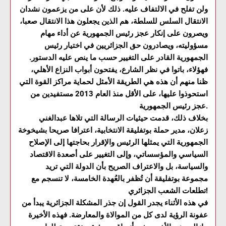
ولن تفلح في الالتفاف عليه. ذلك لأن على من يزعمون نشدان
الانتقال السلس للسلطة، هم الذين يجعلون هذا الانتقال صعبا،
ويصرون على إنكار عجز رئيس الجمهورية عن أداء مهام
مسؤوليته، ويصادرون حق الجزائريين في اختيار رئيس
الجمهورية القادر على التغيير حسب ما ينص عليه الدستور.
فهؤلاء، باتوا في نظر الشارع، يفتحون أبواب النزاع الأهلي،
ظنا منهم أن هذه هي الطريقة الأمثل لحماية مراكز القوة التي
استحوذوا عليها، على الأقل منذ العام 2013 مستفيدين من
عجز رئيس الجمهورية.
بخلاف ذلك، قدمت حيثيات الرسالة التي تلاها عبدالغني
زعلان، مدير حملة بوتفليقة الانتخابية، اعترافا صريحا بشيخوخة
الجمهورية التي يمثلها الرئيس والإقرار بحاجتها إلى الإصلاح
السياسي والمؤسساتي، وإلى التغيير على أصعدة الاقتصاد
والسياسة، بل والاعتراف الصريح بأن الدولة التي تريد
مجموعة بوتفليقة أن تُظفر بالعُهدة الخامسة، لا تنسجم مع
تطلعات الشعب الجزائري!
في هذه الأثناء يجدر القول إن جذر المشكلة الجزائرية يبدأ من
عفونة الرؤية لدى كل من الموالاة والمعارضة. فهذه الأخيرة