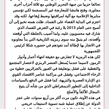
تحالفا حزبيا من جبهة التحرير الوطني مع ثلاثة أحزاب أخرى
مجاورة، وفتح هامشا للمعارضة غير المنسجمة لكي تؤسس
منابرها الإعلامية مع آلية لمراقبتها وضبط إيقاعها، لكنه وقد
اعتزم في البداية القضاء على الفساد، ظلت همته تخبو إلى أن
أصبح حتى العام 2013 بلا رغبة في التعرض للفساد الذي
شارك فيه محسوبون عليه، ولما أصيب بالجلطة التي أوقعته
وأقعدته، لم يتبقّ منه سوى رمزيته التاريخية التي بدأ معاونوه
في الاتجار بها لإطالة أمد نفوذهم في حضوره شكلا كرئيس
للجمهورية!
لكن هذه الرمزية لا تتعارض مع حقيقة انتهاء أعمار وأدوار
الرموز، لاسيما عندما يُستغل العنصر الرمزي لاعتصار المجتمع
والتغطية على فشل بوتفليقة في العبور بالجزائريين خطوة من
الرخاء الاجتماعي، وفشل في مراكمة عناصر الاقتصاد القوي
ذي الإدارة العصرية والنزيهة، كما فشل في الدفع بالسياسات
الداخلية إلى التطور الديمقراطي الذي من شأنه أن يتيح
المجال للأكفأ والأصلح.
في هذه الآونة، تكون مرت أكثر من أربع سنوات على عجز
الدولة عن إطلاق عملية شبه تنموية لاستيعاب خريجي