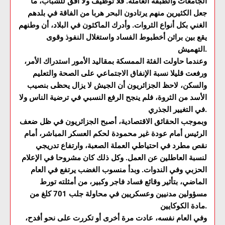
الجامعات والطبقة العاملة. فلا توظيف ولا أفق للشباب، ما
جعل الكثيرين منهم يرتادون البحر هربا من الفاقة في بلدهم
الغني بكل أنواع الثروات. وأدرك الماكثون في البلاد، أن وطنهم
يقع بين براثن أخطبوط الفساد واستغلال النفوذ وقوى
التهميش.
وعندما حاولت الفئة الممسكة بمقاليد الأمور استدراك الأمر،
ورفعت قليلا نسبة الإنفاق الاجتماعي على الصحة والتعليم
والسكن، لاحظ الجزائريون أن الجيش لا يزال يحظى بنصيب
الأسد من الثروة، فلم ينجح الرفع النسبي في ترضية الناس ولا
في التغيير الجذري.
وبموجب الحقائق الاقتصادية، أصبح الجزائريون في ظل ضعف
الرئيس أمام عودة غير محمودة لحكم العسكر المباشر، أمام
نقص مطرد في احتياطي العملة الصعبة، وارتفاع تدريجي
لنسبة العاطلين عن العمل. وكل ذلك كان مشروحا في الإعلام
الحزبي وفي الندوات. وبدأ منسوب الغضب يرتفع في العام
الماضي، بتأثير وقائع فساد فاجر وكبير، من أمثلته تورط
مسؤولين مدنيين وعسكريين في محاولة جلب 701 كلغ من
مادة الكوكايين.
وفي العام نفسه، عادت مرة أخرى أو تكررت على نحو أفدح،