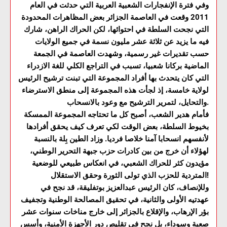
وفي فترة الإنفجارات الشعبية العربية التي حدثت في العام
2011 وقعت في العاصمة الجزائر بعض المظاهرات المحدودة
التي نجحت السلطة في احتوائها، لكن الحراك الراهن، شارك
فيه ما يزيد عن ثلاثة عشر مليون نسمة في جميع الولايات
حسب تقديرات غير رسمية، وشهدت العاصمة في الجمعة
الماضية بركانا شعبيا، تسبب في التراجع الكلي للغة الازدراء
التي كان يتحدث بها أفراد المجموعة التي تبنت ترشيح الرئيس
لولاية خامسة، إذ لجأت هذه المجموعة إلى منطق الاسترضاء
والتحايل، لتمرير الترشيح مع وعود بالانسحاب.
فأمام هدير الشعب، أصبح كل ما تحتاجه المجموعة الممسكة
بخيوط السلطة، بعض الوقت لكي تعرف كيف يحقق أفرادها
لأنفسهم انسحابا آمنا خلاصا فرديا. وزاد الطين بِلة بالنسبة
لهؤلاء أن خرج من بين كادرات حزب جبهة التحرير الوطني،
مؤيدون كثر للحراك الشعبي، في انعكاس طبيعي للوضعية
المتردية للحزب الذي تولى الثورة وحقق الاستقلال!
وللإنصاف، كان الرئيس عبدالعزيز بوتفليقة، قد نجح في
عهدتيه الأولى والثانية، في تحقيق المصالحة الوطنية وتجفيف
بؤر الإرهاب، والإقلاع بالجزائر إلى خارج مناخات سنوات عشر
صعبة وسوداء، بل نجح في تقليص دور الأجهزة الأمنية، وأسس