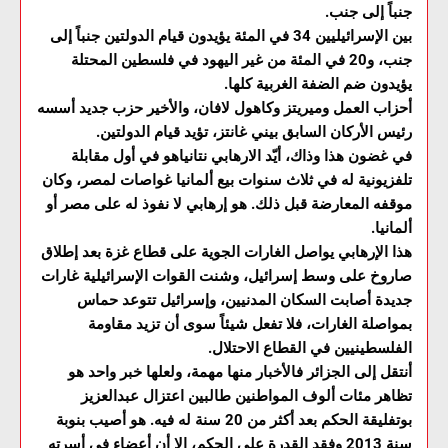
جنباً إلى جنب.
بين الإسرائيليين 34 في المئة يؤيدون قيام الدولتين جنباً إلى
جنب، و20 في المئة من غير اليهود في فلسطين المحتلة
يؤيدون ضم الضفة الغربية كلها.
أحزاب العمل وميريتز وكاهول لافان، والأخير حزب جديد أسسه
رئيس الأركان السابق بيني غانتز، تؤيد قيام الدولتين.
في غضون هذا وذاك، أيّد الارهابي نتانياهو في أول مقابلة
تلفزيونية له في ثلاث سنوات بيع ألمانيا غواصات لمصر، وكان
موقفه المعارضة قبل ذلك. هو إرهابي لا نفوذ له على مصر أو
ألمانيا.
هذا الإرهابي يواصل الغارات الجوية على قطاع غزة بعد إطلاق
صاروخ على وسط إسرائيل، وشنت القوات الإسرائيلية غارات
جديدة أصابت السكان المدنيين، وإسرائيل تتوعد حماس
بمواصلة الغارات، فلا تفعل شيئاً سوى أن تزيد مقاومة
الفلسطينيين في القطاع الاحتلال.
أنتقل إلى الجزائر فالأخبار منها مهمة، ولعلها خبر واحد هو
تظاهر مئات ألوف المواطنين طالبين اعتزال عبدالعزيز
بوتفليقة الحكم بعد أكثر من 20 سنة له فيه. هو أصيب بنوبة
سنة 2013 وفقد القدرة على الحكم، إلا أن أعضاء في أسرته