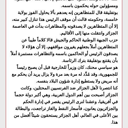
ومسؤولين حوله يحكمون باسمه.
بوتفليقة قال للمتظاهرين إنه يعدهم بألا يحاول الفوز بولاية
خامسة، وحكومته قالت أن موقف الرئيس هذا تنازل كبير منه،
إلا أن المتظاهرين لا يصدقونه والمظاهرات بدأت في العاصمة
الجزائر وانتقلت منها إلى الأقاليم.
حزب الجبهة الوطنية الحاكم والجيش قالا كلاماً طيباً عن
المتظاهرين أملاً بجعلهم يغيرون مواقفهم، إلا أن هؤلاء لا
يصدقون الرئيس أو الحاكمين باسمه والتظاهرات مستمرة أملاً
بأن يقتنع بوتفليقة بترك الرئاسة.
هو سياسي محنك، كان وزيراً للخارجية قبل أن يصبح رئيساً
للجمهورية، وقد مُدِّد له مرة بعد مرة ولا يزال يريد أن يحكم مع
أنه مريض ولا يستطيع إدارة شؤون البلاد بنفسه.
كنا انتصرنا لأهل الجزائر ضد الفرنسيين المحتلين، وكانت
الجزائر أصبحت بين أهم الدول العربية، وهي أكبر دولة حجماً
في أفريقيا، وعشنا لنرى الرئيس يقصر في إدارة الحكم
والجزائريون يعانون، فأسعار النفط والغاز تراجعت، والبطالة
بين الأعلى في العالم، أهل الجزائر يستحقون شيئاً أفضل من
هذا.