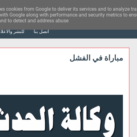
ses cookies from Google to deliver its services and to analyze tr
with Google along with performance and security metrics to ensu
 and to detect and address abuse.
أتصل بنا
للنشر والاعلا
مباراة في الفشل