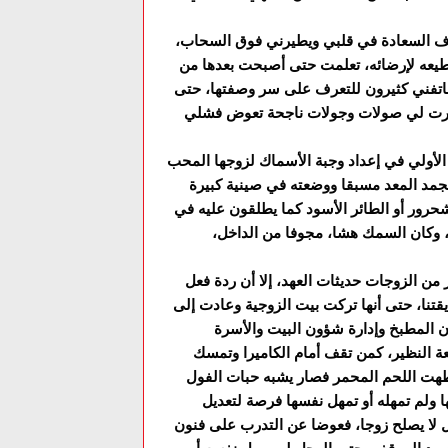
 يقذف السعادة في قلبي ويطيرني فوق السحاب،
تطيعه لإرضائه، تعلمت حتى أصبحت بعدها من
يهاتفني كثيرون للتعرف على سر وصفتها، حتى
رت لي صولات وجولات ناجحة تعوض فشلي
 الأولي في إعداد وجبة الأسماك لزوجها المحب
مجمد المعد مسبقا ووضعته في صينية كبيرة
شحرور أو الطائر الأسود كما يطلقون عليه في
ة، وكان السمك هشا، مجوفا من الداخل،
 من الزوجات حديثات العهد، إلا أن ردة فعل
قتنا، حتى أنها تركت بيت الزوجية وعادت إلى
 النظير، كمن تقف أمام الكاميرا وتمسك
ا طهت اللحم المحمر فصار يشبه حبات الفول
ولم تمهله أو تمهل نفسها فرصة لتعديل
ل لا يصلح زوجا، فعوضا عن التدرب على فنون