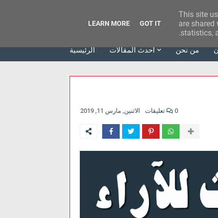
This site u
وكالة الحدث للآراء
are shared 
LEARN MORE
GOT IT
statistics,
ن
من نحن
أحدث المقالات
الرئيسية
0 تعليقات
الاثنين, مارس 11, 2019