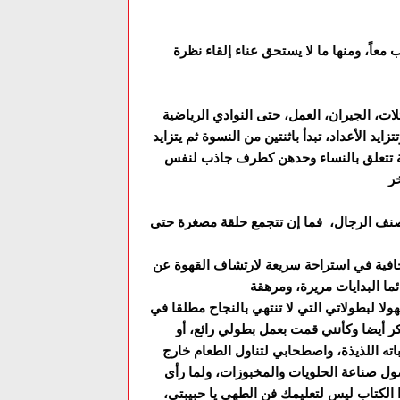
 معاً، ومنها ما لا يستحق عناء إلقاء نظرة
ات، الجيران، العمل، حتى النوادي الرياضية
يد الأعداد، تبدأ باثنتين من النسوة ثم يتزايد
يبة تتعلق بالنساء وحدهن كطرف جاذب لنفس
 صنف الرجال، فما إن تتجمع حلقة مصغرة حتى
حافية في استراحة سريعة لارتشاف القهوة عن
ولا لبطولاتي التي لا تنتهي بالنجاح مطلقا في
ر أيضا وكأنني قمت بعمل بطولي رائع، أو
ته اللذيذة، واصطحابي لتناول الطعام خارج
أصول صناعة الحلويات والمخبوزات، ولما رأى
 الكتاب ليس لتعليمك فن الطهي يا حبيبتي،