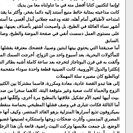
وإنما لتكتبين كتابا أفضل منه في ما تناولناه معا من يديك!
كانت مداعبته بمثابة حائط منيع أستند إليه دائما بفخر، وأكثر ما
امتداحه لأطباقي أمام أهله، ثقته ودعمه جعلاني أبذل أقصى ما أس
أشهر نساء العائلة في الطبخ، بل وأصبحت أشتهر بأصناف بعينها، 
على مستوى العمل دسست أنفي في صفحة الموضة والطبخ، وصا
السابق.
أما صديقتنا التي يحتوي بيتها ابنتين وصبيا، فتضحك معترفة بفشلها
للمأكولات البحرية، بعد أسبوع واحد من الزواج، أخرجت السمك ال
وألقت به في فرن البوتاجاز لتخرجه بعد ساعة كاملة أشبه بطائر ال
إنكلترا والدول الأوروبية، كانت الصينية قطعة واحدة سوداء متفحم
وبالطبع كان مصيره سلة المهملات!
إلى هنا تبدو القصة عادية، معادة ومكررة، قاسما مشتركا بين الكثير
الزوج والحماة كانت صعبة وغير متوقعة البتة، كلاهما سخرا من صدي
بيت أبيها لتعيد الأم تشكيل علاقتها بالمطبخ مرة أخرى، وتُلقّنها فنون المطبخ وإدارة شؤون البيت والأسرة.
أما الثالثة فكانت تتبارى في وصف فشلها المطبخي بحماسة منقطعة
بميكروفون تذيع أسرارها المنزلية بزهو القائد المنتصر، وكيف أنه
المصري المدمس، وأثارت ضحكات زوجها واستنكاره لصنيعها غضبها 
الوضع، بل جمعت ملابسها وتركت البيت راضية، قانعة بأن هذا الرج