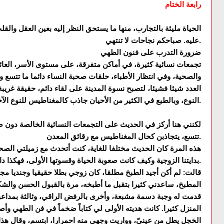
رابعة الختام
الحياة مليئة بالتجارب، منها ما يستحق النظر إليه بعين العقل والقلب
عليه. صباحكم نجاحات لا تنتهي.
ضرورة التدرب على فنون الطهي
تجمعات نسائية كثيرة، في أماكن متفرقة، على مستوى الأسر، العائل
والصحية، وفي انتظار الأطباء، حلقات صحبة النساء دائما ما تتسع وتتزا
العدد شيئا فشيئا، لتصبح نسوة المدينة على لقاء دائم، حقيقة غر
النوع، وبالطبع في الكثير من الأحيان جاذب كالمغناطيس للنوع الآخر.
لكنني هنا أركز في الحديث على التجمعات النسائية الخالصة دون
تتسع، يتجاذبن كحال المغناطيس مع رقائق المعدن.
هذه المرة كان الحديث مختلفا للغاية، كنت أتحدث مع زميلتي الص
بدايتنا الزوجية وكيف كانت صعوبة الحياة وقسوتها الأولى، فهكذا دائما البدايات مريرة، ومرهقة.
قالت: لم أكن أجيد الطبخ مطلقا، كان زوجي بطلا حقيقيا وجنديا مجه
المطبخ، ساعدني كثيرا بتقبل ما أطبخه، مرة بالقبول الحسن والشك
قدمت له وجبة دسمة مشبعة، وأخرى بالرفض الراقي، وثالثة بمداعبا
المنزل كثيرا. كانت هديته الأولى لي كتاباً ضخماً في فن الطهي و
الخجل يطل من عينيّ، وواريت وجهي منه احمرارا، ابتسم، وقال هذا