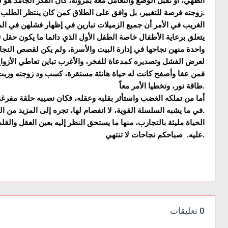
الطهي، أو تقبل الوضع والتعامل معه بمرونة، كان الفكر الجامد هو
زوجته فرصة للتغيير، بل وافق على الطلاق كمن كان ينتظر الطلب ويترقب حدوثه، بل ويتوق إلى هذا.
الغريب في الأمر أن جميع الزميلات تبارين في إظهار فشلهن في ال
يتعلق برعاية الأطفال خاصة الطفل الأول الذي دائما ما يكون حقل تج
واحدة منهن نجاحها في إدارة البيت والأسرة، ولم يكن لقصص النج
لعرض الفشل وتصديره كمدعاة للفخر، والأغرب تباين تعاطي الأزواج 
فمن عفا وأصفح كانت له حياة هانئة مستقرة، كسب ود زوجته وربت على
طاقة نور، وتخطيا الأمر معاً.
أما من تملكه الغضب واستأثر بقلبه وعقله، فكان نصيبه حلقة مفرغ
في ما يشبه السلسلة القوية، لا انفصام لها، تجره إلى المزيد من الفشل حتى انتهت الحياة الزوجية قبل بدايتها.
الحياة مليئة بالتجارب، منها ما يستحق النظر إليه بعين العقل والقلب
عليه. صباحكم نجاحات لا تنتهي.
0 تعليقات