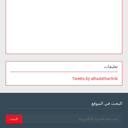
تعليقات
Tweets by alhadatharticle
البحث في الموقع