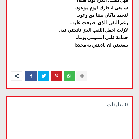
فهل ينسى المرء يوما ظله؟
سابقى انتظرك ليوم موعود.
لنجدد ماكان بيننا من وعود.
رغم التفير الذي اصبحت عليه...
لازلت احمل اللقب الذي ناديتني فيه.
حمامة قلبي اسميتني يوما..
يسعدني ان ناديتني به مجددا.
0 تعليقات