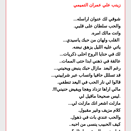
زينب علي عمران التميمي
شوقي لك عنوان اراسله...
والحب سلطان على قلبي.
وانت مالك امره.
القلب ولهان من حبك ياسيدي...
ياتي عليه الليل يزهق نبضه.
لك في حنايا الروح احلى ذكريات...
عالقة في ذهني ابدا حتى الممات..
رغم البعد مازال حبك ينبض ويحيني...
قد تسللل حافيا وانساب عبر شراييني...
قالوا لي نار الحب في اليعد تنطفي.
مالي اراها تزداد وهجا ويفيض حنيني!!!.
ليس صحيحا ماقيل لي.
مازلت اشعر انك مازلت لي...
كلام مزيف وغير مقبول.
والحب عندي بات في ذهول.
كيف الحبيب ينسى من احبه..