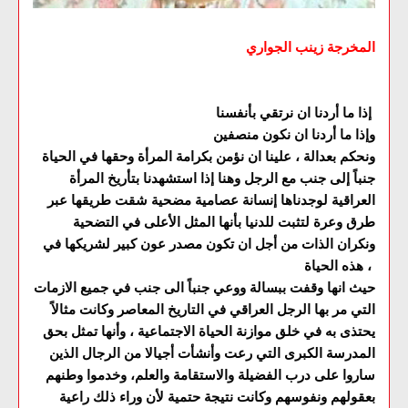
المخرجة زينب الجواري
إذا ما أردنا ان نرتقي بأنفسنا
وإذا ما أردنا ان نكون منصفين
ونحكم بعدالة ، علينا ان نؤمن بكرامة المرأة وحقها في الحياة
جنباً إلى جنب مع الرجل وهنا إذا استشهدنا بتأريخ المرأة
العراقية لوجدناها إنسانة عصامية مضحية شقت طريقها عبر
طرق وعرة لتثبت للدنيا بأنها المثل الأعلى في التضحية
ونكران الذات من أجل ان تكون مصدر عون كبير لشريكها في
هذه الحياة ،
حيث انها وقفت ببسالة ووعي جنباً الى جنب في جميع الازمات
التي مر بها الرجل العراقي في التاريخ المعاصر وكانت مثالاً
يحتذى به في خلق موازنة الحياة الاجتماعية ، وأنها تمثل بحق
المدرسة الكبرى التي رعت وأنشأت أجيالا من الرجال الذين
ساروا على درب الفضيلة والاستقامة والعلم، وخدموا وطنهم
بعقولهم ونفوسهم وكانت نتيجة حتمية لأن وراء ذلك راعية