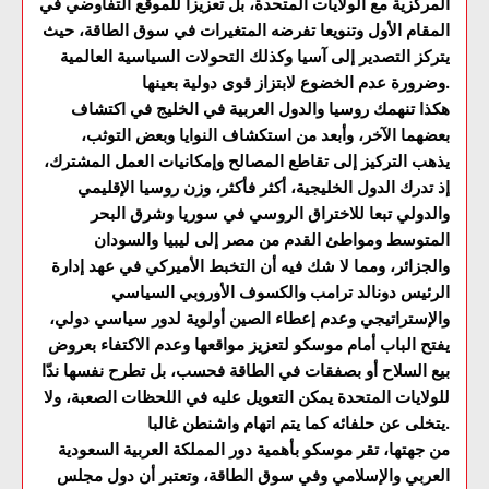
المركزية مع الولايات المتحدة، بل تعزيزاً للموقع التفاوضي في
المقام الأول وتنويعا تفرضه المتغيرات في سوق الطاقة، حيث
يتركز التصدير إلى آسيا وكذلك التحولات السياسية العالمية
وضرورة عدم الخضوع لابتزاز قوى دولية بعينها.
هكذا تنهمك روسيا والدول العربية في الخليج في اكتشاف
بعضهما الآخر، وأبعد من استكشاف النوايا وبعض التوثب،
يذهب التركيز إلى تقاطع المصالح وإمكانيات العمل المشترك،
إذ تدرك الدول الخليجية، أكثر فأكثر، وزن روسيا الإقليمي
والدولي تبعا للاختراق الروسي في سوريا وشرق البحر
المتوسط ومواطئ القدم من مصر إلى ليبيا والسودان
والجزائر، ومما لا شك فيه أن التخبط الأميركي في عهد إدارة
الرئيس دونالد ترامب والكسوف الأوروبي السياسي
والإستراتيجي وعدم إعطاء الصين أولوية لدور سياسي دولي،
يفتح الباب أمام موسكو لتعزيز مواقعها وعدم الاكتفاء بعروض
بيع السلاح أو بصفقات في الطاقة فحسب، بل تطرح نفسها ندّا
للولايات المتحدة يمكن التعويل عليه في اللحظات الصعبة، ولا
يتخلى عن حلفائه كما يتم اتهام واشنطن غالبا.
من جهتها، تقر موسكو بأهمية دور المملكة العربية السعودية
العربي والإسلامي وفي سوق الطاقة، وتعتبر أن دول مجلس