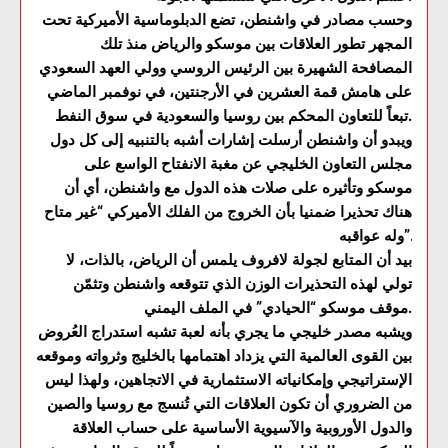
وحسب مصادر في واشنطن، تضع الدبلوماسية الأميركية تحت
المجهر تطور العلاقات بين موسكو والرياض منذ تلك
المصافحة الشهيرة بين الرئيس الروسي وولي العهد السعودي
على هامش قمة العشرين في الأرجنتين، في نوفمبر الماضي
تبعاً للتعاون المحكم بين روسيا والسعودية في سوق النفط.
ويبدو أن واشنطن أرسلت إشارات أشبه بالتنبيه إلى كل دول
مجلس التعاون الخليجي عن مغبة الانفتاح الواسع على
موسكو وتأثيره على صلات هذه الدول مع واشنطن، أي أن
هناك تحذيرا ضمنيا بأن الخروج من الفلك الأميركي “غير متاح
وله عواقبه”.
بيد أن المتابع لجولة لافروف يلمس أن الرياض، بالذات، لا
تولي لهذه التحذيرات الوزن الذي تتوقعه واشنطن وتثمّن
موقف موسكو “الحيادي” في الملف اليمني.
ويشبه مصدر خليجي ما يجري بأنه لعبة تشبه استدراج العُروض
بين القوى العالمية التي يزداد اهتمامها بالخليج وثرواته وموقعه
الإستراتيجي وإمكانياته الاستثمارية في الاتجاهين، ولهذا ليس
من الضروري أن تكون العلاقات التي تُنسج مع روسيا والصين
والدول الأوروبية والآسيوية الأساسية على حساب العلاقة