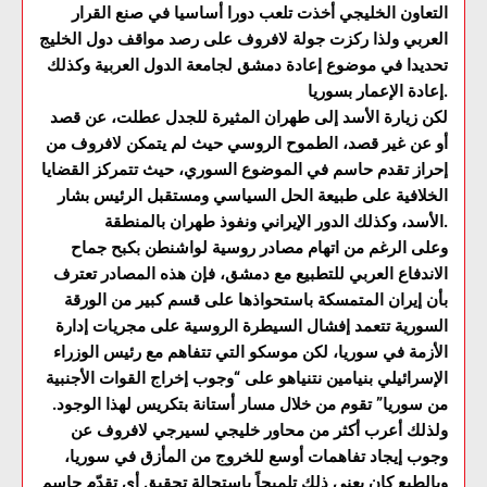
التعاون الخليجي أخذت تلعب دورا أساسيا في صنع القرار
العربي ولذا ركزت جولة لافروف على رصد مواقف دول الخليج
تحديدا في موضوع إعادة دمشق لجامعة الدول العربية وكذلك
إعادة الإعمار بسوريا.
لكن زيارة الأسد إلى طهران المثيرة للجدل عطلت، عن قصد
أو عن غير قصد، الطموح الروسي حيث لم يتمكن لافروف من
إحراز تقدم حاسم في الموضوع السوري، حيث تتمركز القضايا
الخلافية على طبيعة الحل السياسي ومستقبل الرئيس بشار
الأسد، وكذلك الدور الإيراني ونفوذ طهران بالمنطقة.
وعلى الرغم من اتهام مصادر روسية لواشنطن بكبح جماح
الاندفاع العربي للتطبيع مع دمشق، فإن هذه المصادر تعترف
بأن إيران المتمسكة باستحواذها على قسم كبير من الورقة
السورية تتعمد إفشال السيطرة الروسية على مجريات إدارة
الأزمة في سوريا، لكن موسكو التي تتفاهم مع رئيس الوزراء
الإسرائيلي بنيامين نتنياهو على “وجوب إخراج القوات الأجنبية
من سوريا” تقوم من خلال مسار أستانة بتكريس لهذا الوجود.
ولذلك أعرب أكثر من محاور خليجي لسيرجي لافروف عن
وجوب إيجاد تفاهمات أوسع للخروج من المأزق في سوريا،
وبالطبع كان يعني ذلك تلميحاً باستحالة تحقيق أي تقدّم حاسم