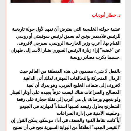
د. خطار أبودياب
عشية جولته الخليجية التي يفترض أن تمهد لأول جولة تاريخية
للرئيس فلاديمير بوتين لم يسبق لرئيس سوفييتي أو روسي
القيام بها، أعرب وزير الخارجية الروسي، سيرجي لافروف،
عن “غضبه” إزاء زيارة الرئيس السوري بشار الأسد إلى طهران
حسبما ذكرت مصادر روسية.
بالفعل لا شيء مضمون في هذه المنطقة من العالم حيث
الرمال المتحركة والتحالفات المهتزة. لذلك أتى الداهية
لافروف إلى ضفاف الخليج العربي، وهو يدرك أن لعبة
المصالح والصراعات هناك ليست عزفاً يجيده على أوتار الغيتار
ولو بتجهم ورصانة، بل هي أقرب إلى نقلة حجارة على رقعة
الشطرنج يحاول رئيسه كسبها استناداً لمهارته في الجودو
وخلفيته الأمنية في إدارة الصراعات.
أياً كانت نقاط القوة والضعف قي أداء موسكو، يمكن القول إن
“القيصر الجديد” انطلاقاً من البوابة السورية نجح في أن تصبح