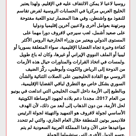
روسيا لاعبا لا يمكن الالتفاف عليه في الإقليم. ولهذا يعتبر
الخليج العربي مركزيا في الحسابات الروسية لفرض تقاسم
للنفوذ مع واشنطن، وفي هذا المضمار تبدو اللعبة مفتوحة
ومرتهنة بعوامل أخرى ولاعبين آخرين إقليميا ودوليا
على صعيد أشمل، لعب سيرجي لافروف دورا مهما على
المستوى الدولي ويعتبر من وزراء الخارجية الروس الأكثر
كفاءة وخبرة تجاه القضايا الإقليمية، سواء المتعلقة بسوريا أو
ليبيا أو الملف النووي الإيراني أو غيرها، وكان له باع طويل
ولمسات في اتخاذ القرارات والمناورات حيال هذه الأزمات.
من الدوحة إلى الرياض والكويت وأبوظبي، ركّز الضيف
الروسي مع القادة الخليجيين على الصلات الثنائية والشأن
السوري بشكل خاص مع التطرق لباقي القضايا الإقليمية،
وبالطبع إلى الأزمة داخل البيت الخليجي التي اندلعت في يونيو
من العام 2017، مجددا دعم بلاده لجهود الوساطة الكويتية
لحل الأزمة، من دون الذهاب إلى أبعد من ذلك، لأن الهدف
الأساسي لجولة لافروف هو التمهيد والتهيئة لجولة الرئيس
فلاديمير بوتين للمنطقة خلال العام الجاري، والتي لم تتحدد
مواعيدها حتى الآن وعدا المملكة العربية السعودية لم يتم
حسم الدول الأخرى التي ستشملها الجولة.