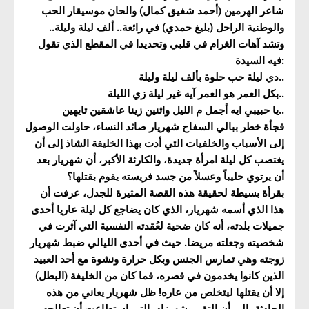
شاعر الهرمين (أحمد شفيق كمال) والحان موسيقار الحب
والوطنية الراحل (بليغ حمدي) في رائعة.. ألف ليلة وليلة..
وتشد آهات الغرام في قلبي وتحديدا في المقطع الذي تقول
فيه السيدة:
دي ليلة حب حلوة بألف ليلة وليلة..
بكل العمر هو العمر آيه غير ليلة زي الليلة..
يا حبيبي ايه أجمل م الليل واثنين زينا عاشقين تايهين..
فجأة خطر ببالي السفاح شهريار صائد النساء، حاولت الوصول
إلى الأسباب والخلفيات التي أدت بهذا الخليفة الشاذ إلى أن
يغتصب كل ليلة امرأة جديدة، والكارثة الأكبر، أن شهريار بعد
أن يرتوي حليباً وعسلاً من جسد فريسته يقوم بقتلها؟
بقرأة بسيطة لحقيقة هذه القصة المثيرة للجدل، عرفت أن
هذا الذي أسمه شهريار، الذي كان يضاجع كل ليلة عاريا أحدى
جميلات بلدته، أنه كان ضحية لعُقدته النفسية التي آثرت في
شخصيته وجعلته مريضا. حيث في أحدى الليالي ضبط شهريار
زوجته وهي تمارس الجنس وبكل حرارة ونشوة مع أحد العبيد
الذين كانوا يخدمون في قصره، فما كان من الخليفة (البطل)
إلا أن يقتلها ليتخلص من عاره! ظل شهريار يعاني من هذه