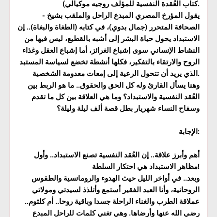
كتاب العُقدة النفسية للمؤلف روجيه موكيالي).
- يقول المؤرخ المصري المبدع الراحل والملقب بشيخ
الصحافة المتحرر (جمال بدوي)، في كتابه (الطغاة والبغاة).. إن
الاستبداد يحول حياة البشر إلى أشبه بالقطيع، ليس فيها من
النشاط الإنساني سوى إشباع الغرائز، أما إشباع العقل وغذاء
الروح والارتقاء بالتفكير، فكلها أنشطة تخضع لسياسة المستبد
الذي يريد أن تتحول الرعية إلى إمعات معدومة الشخصية.
وهنا يسأل القارئ وله كل الحق والحقوق.. ما هو الربط بين
العُقد النفسية والاستبداد؟ وما هي العلاقة بين كل ما تقدم
وسفاح النساء شهريار بطل قصة ألف ليلة وليلة؟
الإجابة:
أهم وأبرز علاقة.. إن العُقد النفسية تصنع الاستبداد.. وأول
مظاهر الاستبداد هي احتكار السلطة!
وبعد.. في أواخر الليل حيث الهدوء والرومانسية والطقوس
الروحانية، وأنا العبد الفقير أستمع وأتلذذ لسيدتي ومولاتي
عملاقة الطرب والغناء الراحلة جسدا وباقية روحا.. أم كلثوم..
رضي الله عنها وأرضاها. وهي تغني كلمات للراحل المبدع