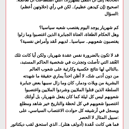
الحادثة، إلى أن التقى بشهرزاد، التي استطاعت أن تعالجه.
صحيح (إن كيدهن عظيم).. لكن في رأي (حلاوتهن أعظم)!
السؤال:
كم شهريار يوجد اليوم يغتصب شعبه سياسيا؟
وهل الحكام الطغاة، العتاة الجبابرة الذين اغتصبوا وما زلوا
يغتصبون شعوبهم.. سياسيا.. لديهم عُقد وأمراض نفسية؟
قد لا تكون بالضرورة نفس عقدة شهريار، ولكن أيا كانت تلك
العُقد التي تأصلت وتجذرت في شخصية الحاكم المستبد،
بالتالي لها نتائج عكسية وكارثية على شعوب العالم.
من دون أدنى شك، لا أظن احداً يماري حقيقة ما شهدته
البشرية من ويلات ودمار، كان وما زال سببها بعض جبابرة
السلطة الذين قتلوا الملايين وشردوا الملايين واغتصبوا
شعوبهم ليس كل ليلة كما كان يفعل شهريار، بل أولئك
اغتصبوا شعوبهم في كل لحظة والتاريخ خير شاهد ومطلع
ويسجل في أرشيفه كل حوادث الاغتصاب السياسي، على
سبيل المثال لا الحصر:
فما هي كانت عُقدة (أدولف هتلر).. الذي استحق لقب ديكتاتور