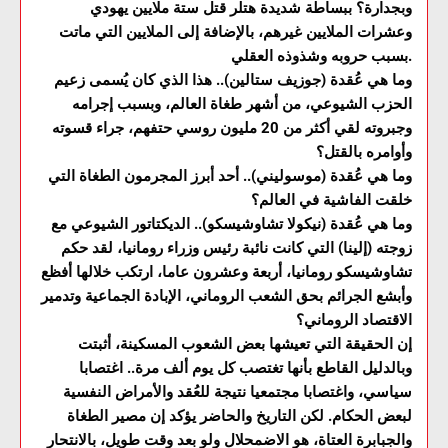
وبجدارة؟ ببساطة شديدة هتلر قتل ستة ملايين يهودي
وعشرات الملايين غيرهم، بالإضافة إلى الملايين التي ماتت
بسبب حروبه وشذوذه العقلي.
وما هي عُقدة (جوزيف ستالين).. هذا الذي كان يُسمى زعيم
الحزب الشيوعي، من أشهر طغاة العالم، وبسبب إجرامه
وجبروته لقي أكثر من 20 مليون روسي حتفهم، جراء قسوته
وأوامره بالقتل؟
وما هي عُقدة (موسوليني).. أحد أبرز المجرمون الطغاة التي
خلقت الفاشية في العالم؟
وما هي عُقدة (نيكولا تشاوشيسكو).. الديكتاتور الشيوعي مع
زوجته (إلينا) التي كانت نائبة رئيس وزراء رومانيا، لقد حكم
تشاوشيسكو رومانيا، أربعة وعشرون عاما، ارتكب خلالها أفظع
وأبشع الجرائم بحق الشعب الروماني، الإبادة الجماعية وتدمير
الاقتصاد الروماني؟
إن الحقيقة التي تعيشها بعض الشعوب المسكينة، أثبتت
وبالدليل القاطع بأنها تغتصب كل يوم ألف مرة.. اغتصابا
سياسي، واغتصابا مجتمعيا نتيجة للعُقد والأمراض النفسية
لبعض الحكام. لكن التاريخ والحاضر يؤكد إن مصير الطغاة
والجبابرة العتاة، هو الاضمحلال ولو بعد وقت طويل، بالانتحار