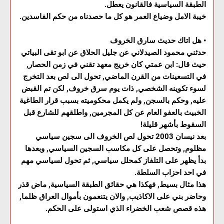
الطبقة السياسية فالقانون يعطل.
خيبة الامل وضياع العمر هو كل ما حصدناه من حكم الفاسدين.
•
هل اتاك حديث سارق الخروف
حدثني محمود الصيدلاني عن جليل الحلاق عن ابو تقى البياتي
حيث قال: ابن عمتي كان خريج معهد تقني في زمن الحصار,
في التسعينات من القرن الماضي, تحول الى لص بعد التخرج
لسوء تكوينه الشخصي, ذات يوم سرق خروف, لكن تم القبض
عليه, وحكم بالسجن, ولم يكمل محكوميته بسبب قرار الطاغية
الخبيث بالعفو العام عن كل المجرمين, واطلقهم للشارع قبل
السقوط بأشهر قليلة!
بعد نيسان 2003 تحول لص الخروف الى سجين سياسي
مظلوم, وتحصل على كل مكاسب السجين السياسي, وبعدها
بدأ يظهر على التلفاز كمحلل سياسي, ثم تحول لسياسي مهم
في احد احزاب السلطة.
هذا مثال بسيط, فهكذا هي حقائق الطبقة السياسية, ماض قذر
وحاضر بني على الاكاذيب, والان يتنعمون بأموال العراق ظلما,
هذه قصص شعب الخضراء الذي استولى على الحكم.