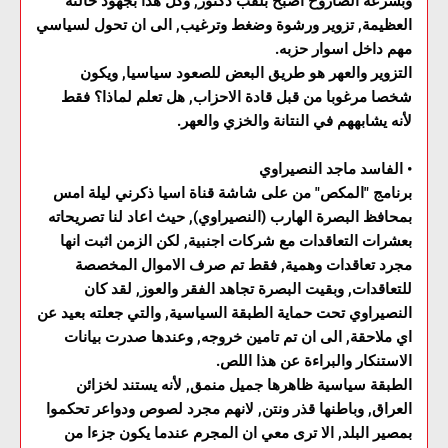
وبسرعة الصاروخ اصبح بلقب دكتور, وكل هذا بجهود خالته
العظيمة, تزوير ورشوة وضغط وترغيب, الى ان تحول لسياسي
مهم داخل اسوار حزبه.
التزوير والعهر هو طريق البعض للصعود سياسيا, ويكون
شخصا مرغوبا من قبل قادة الاحزاب, هل تعلم لماذا؟ فقط
لأنه يشابههم في النتانة والخزي والعهر.
•
الفاسد ماجد النصيراوي
برنامج "المكص" من على شاشة قناة اسيا ذكرني ليلة امس
بمحافظ البصرة الهارب (النصيراوي), حيث اعاد لنا تصريحاته
بعشرات التعاقدات مع شركات اجنبية, لكن الزمن اثبت انها
مجرد تعاقدات وهمية, فقط تم صرف الاموال المخصصة
للتعاقدات, وبقيت البصرة تجاهد الفقر والعوز, لقد كان
النصيراوي تحت حماية الطبقة السياسية, والتي جعلته بعيد عن
اي ملاحقة, الى ان تم تامين خروجه, وعندها صدرت بيانات
الاستنكار والبراءة عن هذا اللص.
الطبقة سياسية ظاهرها جميل منمق, لأنه يستند لخزائن
العراق, وباطنها قذر ونتن, لانهم مجرد لصوص ودواعر تحكموا
بمصير البلد, الا ترى معي ان المجرم عندما يكون جزءا من