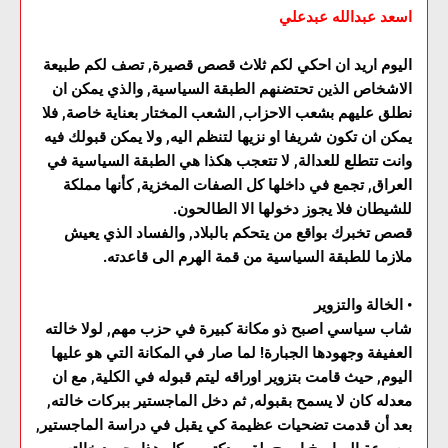
اسعد عبدالله عبدعلي
اليوم اريد ان احكي لكم ثلاث قصص قصيرة, تصف لكم طبيعة
الاشخاص الذين تحتضنهم الطبقة السياسية, والذي يمكن ان
نطلق عليهم بشعب الاحزاب, الشعب المختار بعناية خاصة, فلا
يمكن ان تكون شريفا او نزيها لتنظم اليه, ولا يمكن قبولك فيه
وانت تتطلع للعدالة, لا تتعجب هكذا هي الطبقة السياسية في
العراق, تجمع في داخلها كل الصفات المخزية, كأنها مملكة
للشيطان فلا يجوز دخولها الا الطالحون.
قصص تخبرك بواقع من يتحكم بالبلاد, والفساد الذي يعيش
ملازما للطبقة السياسية من قمة الهرم الى قاعدته.
•
الخالة والتزوير
شاب سياسي اصبح ذو مكانة كبيرة في حزب مهم, لولا خالته
العفيفة وجهودها الجبارة! لما صار في المكانة التي هو عليها
اليوم, حيث قامت بتزوير اوراقه ليتم قبوله في الكلية, مع ان
معدله كان لا يسمح بقبوله, ثم دخل الماجستير ببركات خالته,
بعد أن قدمت تضحيات عظيمة كي يقبل في دراسة الماجستير,