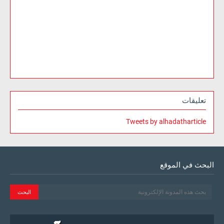
تعليقات
Tweets by alhadatharticle
البحث في الموقع