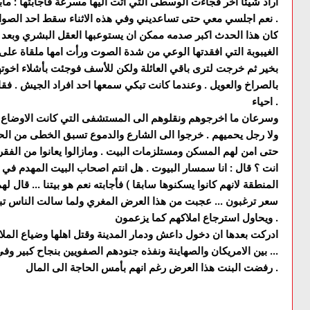
اراد شيئا اخر فجاءت الوسطى التي اتت اليها مسرعة فأجابتها : م
نعم اجلسي معي حتى تساعديني وفي هذه الاثناء سقط احد الصواريخ واخذ معه ارواح الاخوة والبنتان والاب .
كان هذا الحدث اكبر صدمه ممكن ان يستوعبها العقل البشري وبعد
الغيبوبة التي افقدتها الوعي من شدة الصوت ورأت امها ملقاة عل
بخير ثم خرجت لترى باقي العائلة ولكن للأسف فوجئت بأشلاء اخوتها
بالصراخ والعويل . وعندما كانت تبكي سمعها احد افراد الجيش . فقال
احياء .
وسرعان ما اخرجوهم ونقلوهم الى المستشفى التي كانت الاوضاع فيه
ولا رجل يحميهم . خرجوا الى الشارع والدموع تسبق الخطى من الحزن
حتى امن لهم المسكن ومستلزمات البيت . ومازالوا يعانوا من الفق
انت ؟ قال : انا سمسار البيوت . هل انتم اصحاب البيت المهدم في 
المنطقة لانهم كانوا يسكنوها سابقا ) فأجابته نعم هو بيتنا ... قال ل
سعر ترغبون ... عجبت من هذا العرض المغري ولما سالت الناس تبي
ويحاول استرجاع املاكهم كما يزعمون .
ادركت بعدها ان دخول داعش ودمار المدينة وقتل اهلها وضياع الملاي
بين الامريكان والصهاينة ونفذه جنودهم الصفويين بنجاح كبير وفي ظل ما تسمى بالحكومة ...
رفضت البنت هذا العرض رغم انهم بأمس الحاجة الى المال .