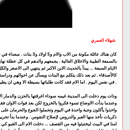
شهلاء العمري
كان هناك عائلة مكونة من الاب وال
بالسمعة الطيبة والاخلاق العالية . يجمعهم والدهم في كل عطلة ن
الايام السبعة ... يبدأ بالحديث الابن الاكبر ثم ينتهي الى الاصغر والك
كالأصدقاء . ثم بعد ذلك يتكلم مع البنات ويسأل عن احوالهم ودراس
في نفس اليوم . اما الام فقد كانت طلباتها بسيطة الا وهي ان يطيل الله في عمر العائلة والستر .
وذات يوم دخلت الى المدينة غيمه سوداء اغرقتها بالحزن والدمار 
وعندما بدأت الاوضاع تسوء فكروا بالخروج لكن بعد فوات الاوان فقد
واخذوا يأكلون وجبة واحدة في اليوم وتحملوا الجوع والحرمان على 
ذكريات نأخذ منها العبر والدروس لإصلاح النفوس . وعندما بدأ تحرير
امنا في البيت ليختبئوا فيه من القصف ... دخلت الام الى القبو كي 