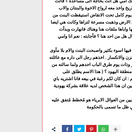
ابك امي هل انت بحاجة الى مساعدة ؟ قالت
 يوم كامل تحت الانقاض استيقظت البنت من
ى الارض وذهبت مسرعة لتراها وكانت هي ايضا
 واباها ملقات هنا وهناك فانهارت وبدأت
 هل من احد هنا ؟ فأجابته : نعم انا وامي
ا اسوء بكثير واصبحت البنت والام بلا مأوى
 والانكسار . اخذهم رجل الى داره مع عائلته
ر وذات يوم طرق الباب احدهم ولما سالته من
منطقة اليهود ؟ ( هذا الاسم يطلق على
هم : ان كان لكم رغبة في بيعه فانا اشتريه باي
ن ان هذا الشخص لديه علاقة بشركة يهودية
ين من العوائل الابرياء هو مُخطط مُتفق عليه