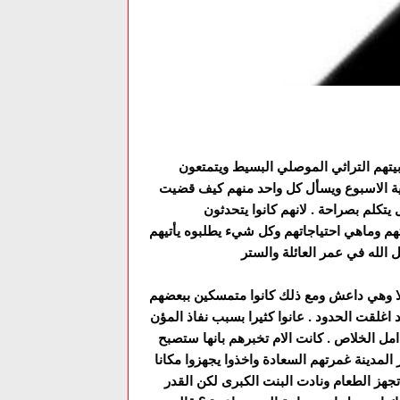
ام و5 اولاد و3 بنات . سعداء في بيتهم التراثي الموصلي البسيط ويتمتعون
هاية الاسبوع ويسأل كل واحد منهم كيف قضيت
ل يتكلم بصراحة . لانهم كانوا يتحدثون
تهم وماهي احتياجاتهم وكل شيء يطلبوه يأتيهم
الا وهي داعش ومع ذلك كانوا متمسكين ببعضهم
 اغلقت الحدود . عانوا كثيرا بسبب نفاذ المؤن
امل الخلاص . كانت الام تخبرهم بانها ستصبح
 المدينة غمرتهم السعادة واخذوا يجهزوا مكانا
تجهز الطعام ونادت البنت الكبرى لكن القدر