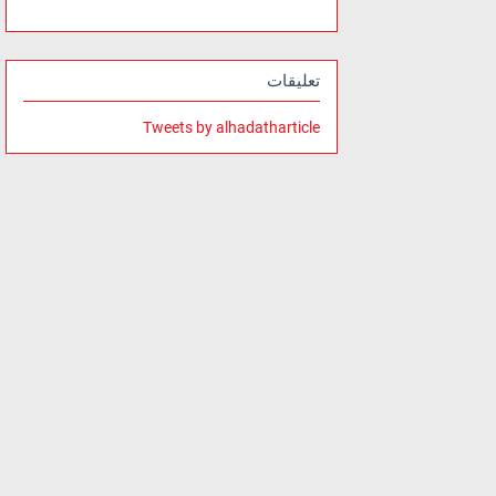
تعليقات
Tweets by alhadatharticle