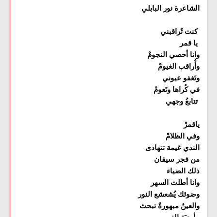
الشاعرة نور البابلي
كنت تُراقبني
يا قمر
وانا أحصي النجومْ
وأُراقب الغيومْ
وتَغفو عيوني
في كُراها وتَعومْ
تتابعُ وجهي
ياقمرْ
وفي الظلامْ
الندي غيمة تتهادى
من فجر سيقان
ذلك الضياء
وانا أطلت السهر
وضوئك يُشعشع النور
والعينُ مبهورةٌ تبحث