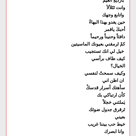
بأرديَةِ الغيم
وانت تَتَلألأ
واتابع وجهك
حين يغدو بهذا البهاءْ
أحبكَ ياقمر
دافئاً وحنيناً ورحيماً
كمْ تَرمقني بعيونك الماسيتين
خيل لي انك تستجيب
كيف طاف برأسي
الخيال؟
وكيف سمحتْ لنفسي
ان اظن اني
سأهتك أسرار قدسكْ
كأن ارتباكي بك
يَملئني خجلاً
تَرقرق جدول ضوئك
بعيني
خيط حب بيننا غريب
وانا ابصرك