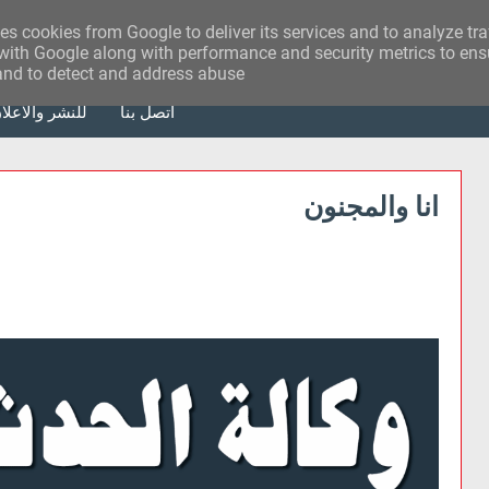
ses cookies from Google to deliver its services and to analyze tr
with Google along with performance and security metrics to ensu
 and to detect and address abuse.
أتصل بنا
للنشر والاعلا
انا والمجنون