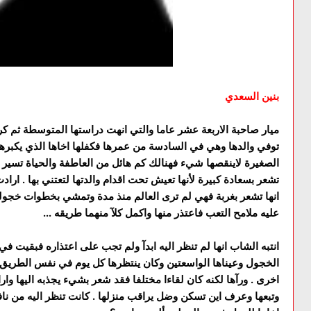
بنين السعدي
ميار صاحبة الاربعة عشر عاما والتي انهت دراستها المتوسطة ثم كر
توفي والدها وهي في السادسة من عمرها فكفلها اخاها الذي يكبرها 
الصغيرة لاينقصها شيء فهنالك كم هائل من العاطفة والحياة تسير بش
تشعر بسعادة كبيرة لأنها تعيش تحت اقدام والدتها لتعتني بها . ارا
انها تشعر بغربة فهي لم ترى العالم منذ مدة وتمشي بخطوات خجول
عليه ملامح التعب فاعتذر منها واكمل كلآ منهما طريقه ...
انتبه الشاب انها لم تنظر اليه ابدآ ولم تجب على اعتذاره فبقيت في
الخجول وعيناها الواسعتين وكان ينتظرها كل يوم في نفس الطريق ام
اخرى . ورآها لكنه كان لقاءا مختلفا فقد شعر بشيء يجذبه اليها وارا
وتبعها وعرف اين تسكن وضل يراقب منزلها . كانت تنظر اليه من ناف