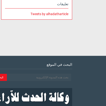
تعليقات
Tweets by alhadatharticle
البحث في الموقع