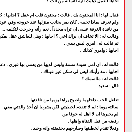
اخاها للعمل ذهبت اليه لتسأله من انت ؟
فقال لها : انا المجنون بك . قالت : مجنون قلب ام عقل ؟ اجابها : جُ
ولم تعرف بماذا تجيبه . كان يمر بجانب منزلها عند خروجه وفي عودت
من نافذة الغرفة عسى ان تراه مجددآ . نعم رأته وخرجت لتكلمه ...
وقالت له : الا تخاف ان يراك اخي ؟ اجابها : وهل للعاشق عقل يفكر
ثم قالت له : امري ليس بيدي .
اجابها : وامري كذلك .
قالت له : ان امي سيدة مسنة وليس لديها من يعتني بها غيري . دعن
اجابها : مذ رأيتك ليس لي سكن غير عيناك .
قالت له : مااسمك ؟
قال : سعيد
تغلغل الحب داخلهما واصبح يراها يوميا من نافذتها .
سالته يوما : لم لا تتقدم لخطبتي لكن بشرط ان أخذ والدتي معي .
لم يخبرها ان لا اهل له خوفا من
رفضه من قبل الفتاة واهلها .
وفعلآ تقدم لخطبتها وصارحهم بحقيقته وانه وحيد .