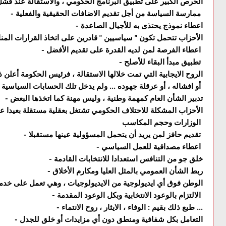
الحرص الكبير على تطبيق البرنامج الحكومي ، والاستقالة عند فش
ممارسة السياسة من أجل تقديم الاضافات الحقيقية والفعلية
-
اعطاء نموذج يحتذى به للأجيال الصاعدة
-
الأحزاب تتحمل تكون " سياسيين " قادرين على اتخاذ القرارات الم
اعطاء الفرصة لمن لديه القدرة على تقديم الأفضل
-
تطبيق مبدأ البقاء للأصلح
-
الروح الايجابية التي تمت خلالها الاستقالة ، فرئيس الحكومة أعلن ذ
أو افشاله ، أو عرقلة جهوده ... ولم يدخل تلك الحسابات السياسية في الأمر
تدبير الشأن العام كمهمة وطنية ، وليس مهنة كما اتخذها البعض
-
الأحزاب المشكلة للاحتلاف الحكومي تشتغل بعقلية مستقلة بعيدا عن 
الوزارات وحجم المكاسب
تقديم حافز لمن يريد أن يتحمل المسؤولية عينها مستقبلا
-
اعطاء مصداقية للعمل السياسي
-
خلق جو من التنافس استعدادا للانتخابات القادمة
-
ربط الشأن العمومي بالمثل العليا ومكارم الأخلاق
-
الوطن فوق أي ايديولوجية من الايديولوجيات ، وهي تعمل على خد
الالتزام بالوعود الانتخابية وبكل الوعود المقدمة
-
طبع ذلك بقيم : الوفاء ، الايثار ، روح الانتماء ...
-
التعامل بكل شفافية ومنطق دون أي مزايدات أو خلق للجدل
-