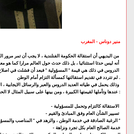
منير دوناس - المغرب
من البديهي أن استقالة الحكومة الفنلندية ، لا يجب أن تمر مرور الكرام ، كما يقال ، رغم
أنه ليس حدثا استثنائيا ، بل ذلك حدث حول العالم مرارا كما هو معلوم ، الا أن من أهم
الدروس في ذلك هي قيمة " المسؤولية " فبعد أن فشلت في اصلاح نظام الرعاية الصحية
لم تتردد في تقديم استقالتها كمسألة التزام أمام الوطن .
وذلك يحمل في طياته العديد الدروس والعبر والرسائل الايجابية ، التي وجب الوقوف
عندها وتأملها لقيمتها الكبيرة ، ومن بينها على سبيل المثال لا الحصر :
الاستقالة كالتزام وتحمل للمسؤولية
-
تسيير الشأن العام وفق المبادئ والقيم
-
الرغبة الصادقة في خدمة الوطن ، والزهد في " المناصب والمسؤوليات "
خدمة الصالح العام بكل تجرد ونزاهة
-