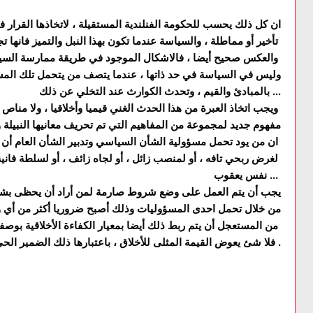
ان كل ذلك يحسب للحكومة الفنلندية المستقيلة ، لاتخاذها القرار
تأخير أو مماطلة ، والسياسة عندما تكون بهذا النبل والتميز فانها تجذب المواطنين اليها
والعكس صحيح أيضا ، فالاشكال الموجود في طريقة ممارسة السياسة وتسيير الشأن العام
وليس في السياسة في حد ذاتها ، عندما يتصف من يتحمل تلك المس
بالمبادئ والقيم ، وتحدث الكوارث عند التخلي عن ذلك ...
ويجب اتخاذ العبرة من هذا الحدث الغني قيميا وأخلاقيا ، ولا مناص أبدا من اعادة اعطاء
مفهوم جديد لمجموعة من المفاهيم التي تم تحريف معانيها النبيلة وغ
ان من يود تحمل مسؤولية الشأن السياسي وتدبير الشأن العام أن يكون أهلا لذلك وليس
لغرض ربحي تافه ، أو لمنصب زائل ، أو لجاه زائف ، أو لسلطة فانية ، أو لحاجة في
نفس يعقوب ...
يجب أن يتم العمل على وضع شروط صارمة لمن أراد أن يحظى بش
من خلال تحمل احدى المسؤوليات وذلك أصبح ضروريا أكثر من أ
من المستعجل أن يتم ربط ذلك أيضا بمعيار الكفاءة الأخلاقية بوصفه أهم المعايير
فلا شئ يعوض القيمة المثلى للأخلاق ، باعتبارها ذلك الضمير الحي .