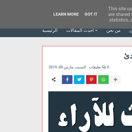
This site u
وكالة الحدث للآراء
are shared 
LEARN MORE
GOT IT
statistics,
ن
من نحن
أحدث المقالات
الرئيسية
دئ
0 تعليقات
السبت, مارس 09, 2019